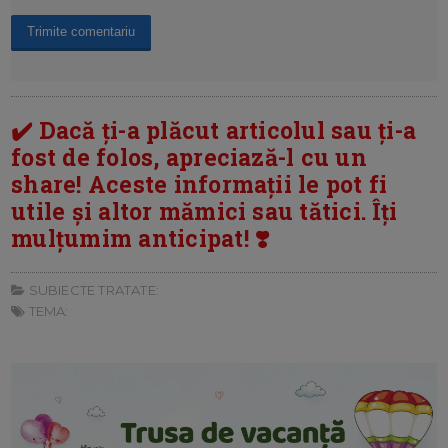
✔️ Dacă ți-a plăcut articolul sau ți-a
fost de folos, apreciază-l cu un
share! Aceste informații le pot fi
utile și altor mămici sau tătici. Îți
mulțumim anticipat! ❣️
SUBIECTE TRATATE:
TEMA: