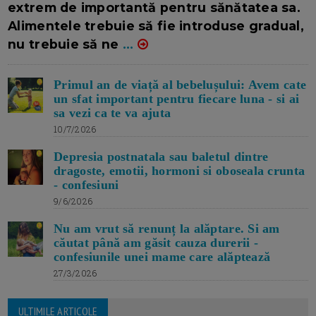
extrem de importantă pentru sănătatea sa.
Alimentele trebuie să fie introduse gradual,
nu trebuie să ne
...
Primul an de viață al bebelușului: Avem cate
un sfat important pentru fiecare luna - si ai
sa vezi ca te va ajuta
10/7/2026
Depresia postnatala sau baletul dintre
dragoste, emotii, hormoni si oboseala crunta
- confesiuni
9/6/2026
Nu am vrut să renunț la alăptare. Si am
căutat până am găsit cauza durerii -
confesiunile unei mame care alăptează
27/3/2026
ULTIMILE ARTICOLE