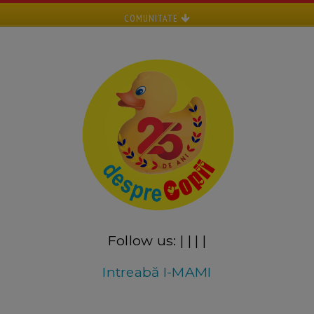
COMUNITATE
Follow us:
|
|
|
|
Intreabă I-MAMI