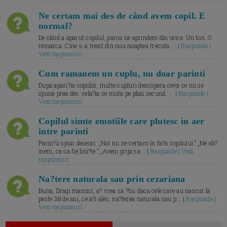
Ne certam mai des de când avem copil. E
normal?
De când a aparut copilul, parca ne aprindem din orice. Un ton. O
remarca. Cine s-a trezit din nou noaptea trecuta.... |
Raspunde |
Vezi raspunsuri
Cum ramanem un cuplu, nu doar parinti
Dupa apari?ia copiilor, multe cupluri descopera ceva ce nu se
spune prea des: rela?ia se muta pe plan secund. ... |
Raspunde |
Vezi raspunsuri
Copilul simte emotiile care plutesc in aer
intre parinti
Parin?ii spun deseori: „Noi nu ne certam în fa?a copilului.” „Ne ab?
inem, ca sa fie lini?te.” „Avem grija sa... |
Raspunde | Vezi
raspunsuri
Na?tere naturala sau prin cezariana
Buna, Dragi mamici, a? vrea sa ?tiu daca cele care au nascut la
peste 38 de ani, ce a?i ales: na?terea naturala sau p... |
Raspunde |
Vezi raspunsuri