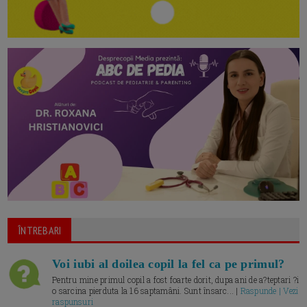
ÎNTREBARI
Voi iubi al doilea copil la fel ca pe primul?
Pentru mine primul copil a fost foarte dorit, dupa ani de a?teptari ?i
o sarcina pierduta la 16 saptamâni. Sunt însarc... |
Raspunde | Vezi
raspunsuri