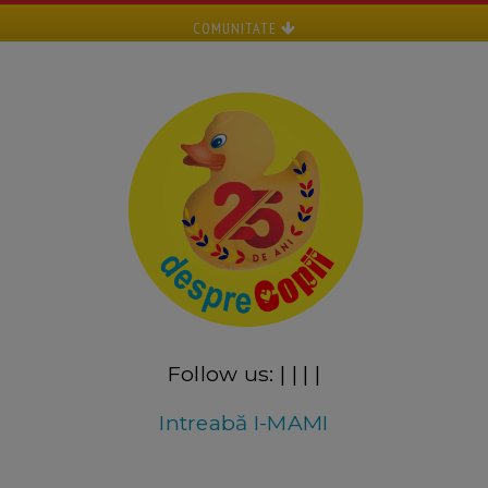
COMUNITATE
Follow us:
|
|
|
|
Intreabă I-MAMI