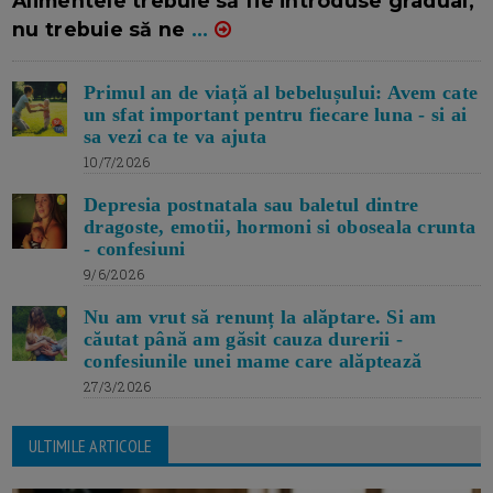
Alimentele trebuie să fie introduse gradual,
nu trebuie să ne
...
Primul an de viață al bebelușului: Avem cate
un sfat important pentru fiecare luna - si ai
sa vezi ca te va ajuta
10/7/2026
Depresia postnatala sau baletul dintre
dragoste, emotii, hormoni si oboseala crunta
- confesiuni
9/6/2026
Nu am vrut să renunț la alăptare. Si am
căutat până am găsit cauza durerii -
confesiunile unei mame care alăptează
27/3/2026
ULTIMILE ARTICOLE