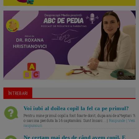
ÎNTREBARI
Voi iubi al doilea copil la fel ca pe primul?
Pentru mine primul copil a fost foarte dorit, dupa ani de a?teptari ?i
o sarcina pierduta la 16 saptamâni. Sunt însarc... |
Raspunde | Vezi
raspunsuri
Ne certam mai des de când avem copil. E