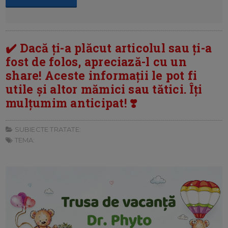
✔️ Dacă ți-a plăcut articolul sau ți-a
fost de folos, apreciază-l cu un
share! Aceste informații le pot fi
utile și altor mămici sau tătici. Îți
mulțumim anticipat! ❣️
SUBIECTE TRATATE:
TEMA: