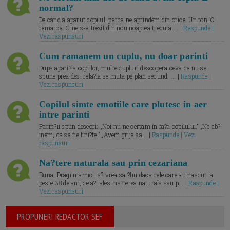
normal?
De când a aparut copilul, parca ne aprindem din orice. Un ton. O
remarca. Cine s-a trezit din nou noaptea trecuta.... |
Raspunde |
Vezi raspunsuri
Cum ramanem un cuplu, nu doar parinti
Dupa apari?ia copiilor, multe cupluri descopera ceva ce nu se
spune prea des: rela?ia se muta pe plan secund. ... |
Raspunde |
Vezi raspunsuri
Copilul simte emotiile care plutesc in aer
intre parinti
Parin?ii spun deseori: „Noi nu ne certam în fa?a copilului.” „Ne ab?
inem, ca sa fie lini?te.” „Avem grija sa... |
Raspunde | Vezi
raspunsuri
Na?tere naturala sau prin cezariana
Buna, Dragi mamici, a? vrea sa ?tiu daca cele care au nascut la
peste 38 de ani, ce a?i ales: na?terea naturala sau p... |
Raspunde |
Vezi raspunsuri
PROPUNERI REDACTOR SEF