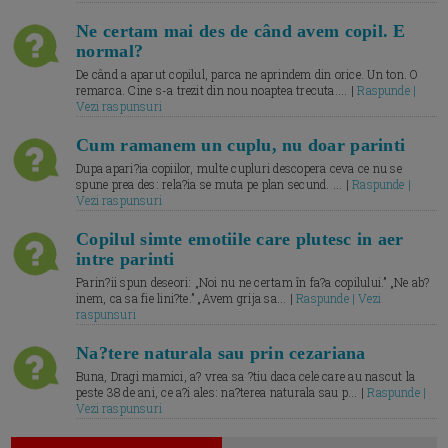
Ne certam mai des de când avem copil. E
normal?
De când a aparut copilul, parca ne aprindem din orice. Un ton. O
remarca. Cine s-a trezit din nou noaptea trecuta.... |
Raspunde |
Vezi raspunsuri
Cum ramanem un cuplu, nu doar parinti
Dupa apari?ia copiilor, multe cupluri descopera ceva ce nu se
spune prea des: rela?ia se muta pe plan secund. ... |
Raspunde |
Vezi raspunsuri
Copilul simte emotiile care plutesc in aer
intre parinti
Parin?ii spun deseori: „Noi nu ne certam în fa?a copilului.” „Ne ab?
inem, ca sa fie lini?te.” „Avem grija sa... |
Raspunde | Vezi
raspunsuri
Na?tere naturala sau prin cezariana
Buna, Dragi mamici, a? vrea sa ?tiu daca cele care au nascut la
peste 38 de ani, ce a?i ales: na?terea naturala sau p... |
Raspunde |
Vezi raspunsuri