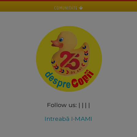
COMUNITATE
Follow us:
|
|
|
|
Intreabă I-MAMI