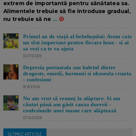
extrem de importantă pentru sănătatea sa.
Alimentele trebuie să fie introduse gradual,
nu trebuie să ne
...
Primul an de viață al bebelușului: Avem cate
un sfat important pentru fiecare luna - si ai
sa vezi ca te va ajuta
10/7/2026
Depresia postnatala sau baletul dintre
dragoste, emotii, hormoni si oboseala crunta
- confesiuni
9/6/2026
Nu am vrut să renunț la alăptare. Si am
căutat până am găsit cauza durerii -
confesiunile unei mame care alăptează
27/3/2026
ULTIMILE ARTICOLE