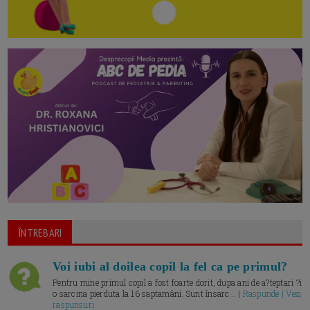
ÎNTREBARI
Voi iubi al doilea copil la fel ca pe primul?
Pentru mine primul copil a fost foarte dorit, dupa ani de a?teptari ?i
o sarcina pierduta la 16 saptamâni. Sunt însarc... |
Raspunde | Vezi
raspunsuri