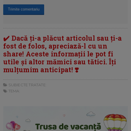
✔️ Dacă ți-a plăcut articolul sau ți-a
fost de folos, apreciază-l cu un
share! Aceste informații le pot fi
utile și altor mămici sau tătici. Îți
mulțumim anticipat! ❣️
SUBIECTE TRATATE:
TEMA: