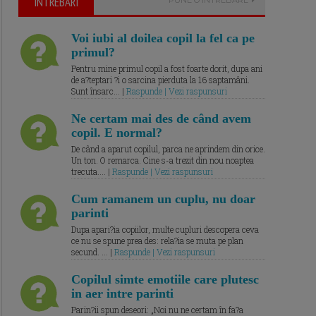
ÎNTREBARI
Voi iubi al doilea copil la fel ca pe
primul?
Pentru mine primul copil a fost foarte dorit, dupa ani
de a?teptari ?i o sarcina pierduta la 16 saptamâni.
Sunt însarc... |
Raspunde | Vezi raspunsuri
Ne certam mai des de când avem
copil. E normal?
De când a aparut copilul, parca ne aprindem din orice.
Un ton. O remarca. Cine s-a trezit din nou noaptea
trecuta.... |
Raspunde | Vezi raspunsuri
Cum ramanem un cuplu, nu doar
parinti
Dupa apari?ia copiilor, multe cupluri descopera ceva
ce nu se spune prea des: rela?ia se muta pe plan
secund. ... |
Raspunde | Vezi raspunsuri
Copilul simte emotiile care plutesc
in aer intre parinti
Parin?ii spun deseori: „Noi nu ne certam în fa?a