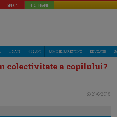
SPECIAL
FITOTERAPIE
L
1-3 ANI
4-12 ANI
FAMILIE, PARENTING
EDUCATIE
S
 colectivitate a copilului?
21/6/2018