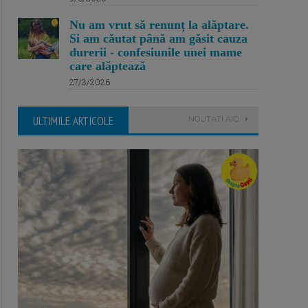
Nu am vrut să renunț la alăptare.
Si am căutat până am găsit cauza
durerii - confesiunile unei mame
care alăptează
27/3/2026
ULTIMILE ARTICOLE
NOUTATI AICI