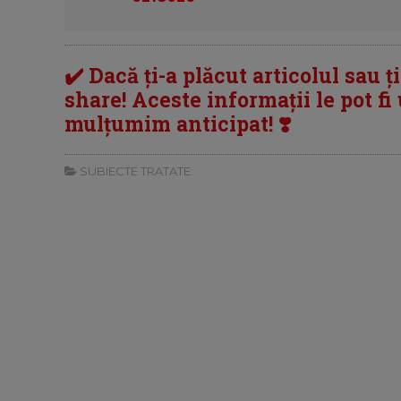
✔️ Dacă ți-a plăcut articolul sau ț
share! Aceste informații le pot fi u
mulțumim anticipat! ❣️
SUBIECTE TRATATE: