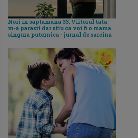
Nori in saptamana 33. Viitorul tata
m-a parasit dar stiu ca voi fi o mama
singura puternica - jurnal de sarcina