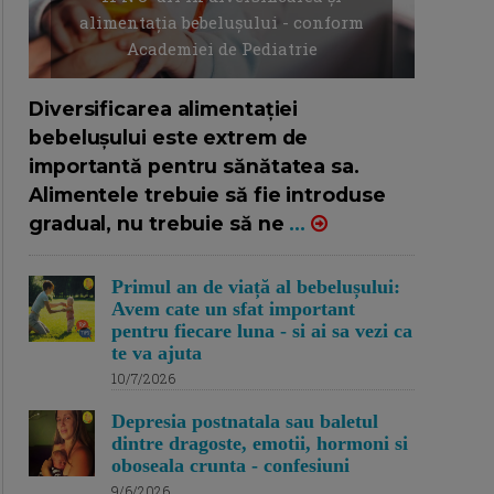
alimentația bebelușului - conform
Academiei de Pediatrie
16/7/2026
AUTOR: EDITOR DC.
Diversificarea alimentației
bebelușului este extrem de
importantă pentru sănătatea sa.
Alimentele trebuie să fie introduse
gradual, nu trebuie să ne
...
Primul an de viață al bebelușului:
Avem cate un sfat important
pentru fiecare luna - si ai sa vezi ca
te va ajuta
10/7/2026
Depresia postnatala sau baletul
dintre dragoste, emotii, hormoni si
oboseala crunta - confesiuni
9/6/2026