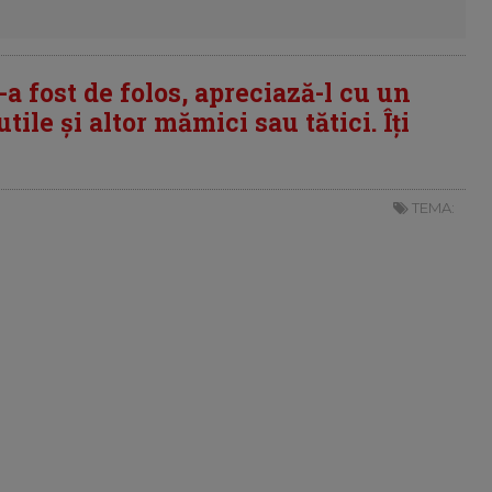
i-a fost de folos, apreciază-l cu un
tile și altor mămici sau tătici. Îți
TEMA: