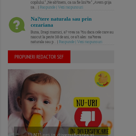
copilului.” „Ne ab?inem, ca sa fie lini?te.” „Avem grija
sa... |
Raspunde | Vezi raspunsuri
Na?tere naturala sau prin
cezariana
Buna, Dragi mamici, a? vrea sa ?tiu daca cele care au
nascut la peste 38 de ani, ce a?i ales: na?terea
naturala sau p... |
Raspunde | Vezi raspunsuri
PROPUNERI REDACTOR SEF
11 NU-uri in diversificarea și