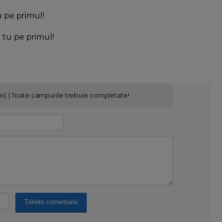
u pe primul!
l tu pe primul!
m). | Toate campurile trebuie completate!