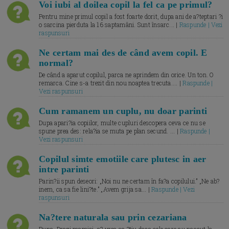
Voi iubi al doilea copil la fel ca pe primul?
Pentru mine primul copil a fost foarte dorit, dupa ani de a?teptari ?i
o sarcina pierduta la 16 saptamâni. Sunt însarc... |
Raspunde | Vezi
raspunsuri
Ne certam mai des de când avem copil. E
normal?
De când a aparut copilul, parca ne aprindem din orice. Un ton. O
remarca. Cine s-a trezit din nou noaptea trecuta.... |
Raspunde |
Vezi raspunsuri
Cum ramanem un cuplu, nu doar parinti
Dupa apari?ia copiilor, multe cupluri descopera ceva ce nu se
spune prea des: rela?ia se muta pe plan secund. ... |
Raspunde |
Vezi raspunsuri
Copilul simte emotiile care plutesc in aer
intre parinti
Parin?ii spun deseori: „Noi nu ne certam în fa?a copilului.” „Ne ab?
inem, ca sa fie lini?te.” „Avem grija sa... |
Raspunde | Vezi
raspunsuri
Na?tere naturala sau prin cezariana