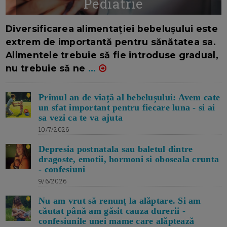
Pediatrie
16/7/2026
AUTOR: EDITOR DC.
Diversificarea alimentației bebelușului este
extrem de importantă pentru sănătatea sa.
Alimentele trebuie să fie introduse gradual,
nu trebuie să ne
...
Primul an de viață al bebelușului: Avem cate
un sfat important pentru fiecare luna - si ai
sa vezi ca te va ajuta
10/7/2026
Depresia postnatala sau baletul dintre
dragoste, emotii, hormoni si oboseala crunta
- confesiuni
9/6/2026
Nu am vrut să renunț la alăptare. Si am
căutat până am găsit cauza durerii -
confesiunile unei mame care alăptează