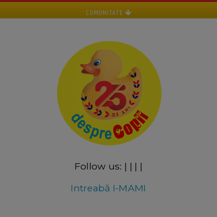
COMUNITATE
Follow us:
|
|
|
|
Intreabă I-MAMI