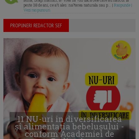
Buna, Dragi mamici, a? vrea sa ?tiu daca cele care au nascut la
peste 38 de ani, ce a?i ales: na?terea naturala sau p... |
Raspunde |
Vezi raspunsuri
PROPUNERI REDACTOR SEF
11 NU-uri in diversificarea
și alimentația bebelușului -
conform Academiei de