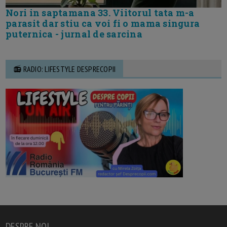
Nori in saptamana 33. Viitorul tata m-a
parasit dar stiu ca voi fi o mama singura
puternica - jurnal de sarcina
📻 RADIO: LIFESTYLE DESPRECOPII
DESPRE NOI