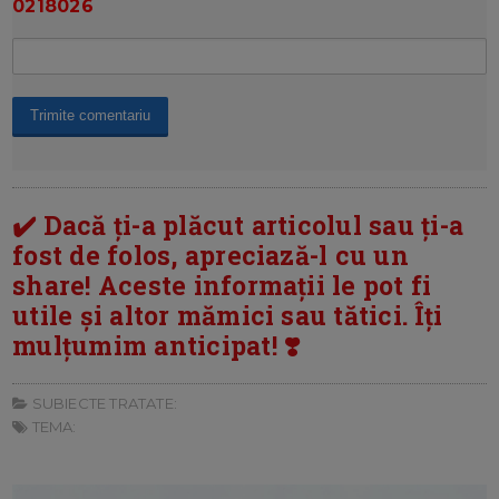
0218026
✔️ Dacă ți-a plăcut articolul sau ți-a
fost de folos, apreciază-l cu un
share! Aceste informații le pot fi
utile și altor mămici sau tătici. Îți
mulțumim anticipat! ❣️
SUBIECTE TRATATE:
TEMA: