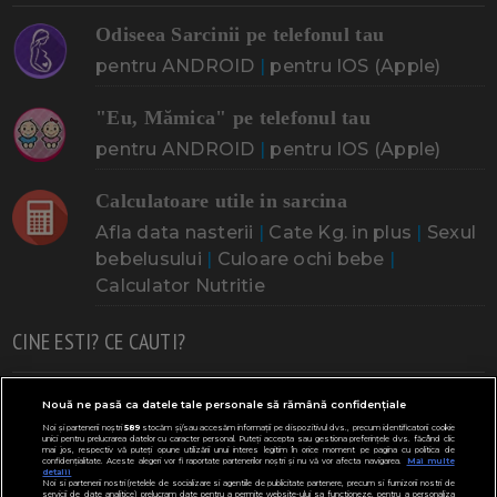
Odiseea Sarcinii pe telefonul tau
pentru ANDROID
|
pentru IOS (Apple)
"Eu, Mămica" pe telefonul tau
pentru ANDROID
|
pentru IOS (Apple)
Calculatoare utile in sarcina
Afla data nasterii
|
Cate Kg. in plus
|
Sexul
bebelusului
|
Culoare ochi bebe
|
Calculator Nutritie
CINE ESTI? CE CAUTI?
Doresc un copil
Adoptia
Probleme cu sarcina
Nouă ne pasă ca datele tale personale să rămână confidențiale
Noi și partenerii noștri
589
stocăm și/sau accesăm informații pe dispozitivul dvs., precum identificatorii cookie
Urmeaza sa nasc
Probleme alaptare
Bebe plange
unici pentru prelucrarea datelor cu caracter personal. Puteți accepta sau gestiona preferințele dvs. făcând clic
mai jos, respectiv vă puteți opune utilizării unui interes legitim în orice moment pe pagina cu politica de
confidențialitate. Aceste alegeri vor fi raportate partenerilor noștri și nu vă vor afecta navigarea.
Mai multe
Bebe febra
Caut bona
Cresa, Gradinta
detalii
Noi si partenerii nostri (retelele de socializare si agentiile de publicitate partenere, precum si furnizorii nostri de
servicii de date analitice) prelucram date pentru a permite website-ului sa functioneze, pentru a personaliza