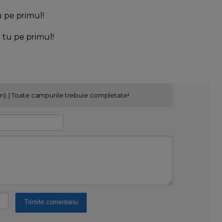
u pe primul!
l tu pe primul!
m). | Toate campurile trebuie completate!