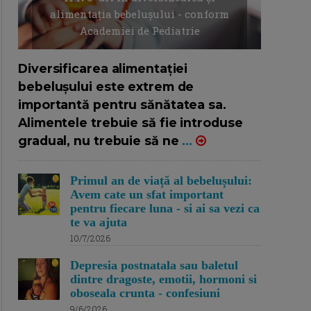
alimentația bebelușului - conform
Academiei de Pediatrie
16/7/2026
AUTOR: EDITOR DC.
Diversificarea alimentației
bebelușului este extrem de
importantă pentru sănătatea sa.
Alimentele trebuie să fie introduse
gradual, nu trebuie să ne
...
Primul an de viață al bebelușului:
Avem cate un sfat important
pentru fiecare luna - si ai sa vezi ca
te va ajuta
10/7/2026
Depresia postnatala sau baletul
dintre dragoste, emotii, hormoni si
oboseala crunta - confesiuni
9/6/2026