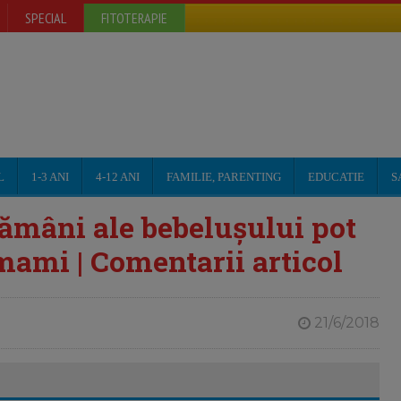
SPECIAL
FITOTERAPIE
L
1-3 ANI
4-12 ANI
FAMILIE, PARENTING
EDUCATIE
S
tămâni ale bebelușului pot
mami | Comentarii articol
21/6/2018