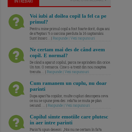
ÎNTREBARI
Voi iubi al doilea copil la fel ca pe
primul?
Pentru mine primul copil a fost foarte dorit, dupa ani
de a?teptari ?i o sarcina pierduta la 16 saptamâni.
Sunt însarc... |
Raspunde | Vezi raspunsuri
Ne certam mai des de când avem
copil. E normal?
De când a aparut copilul, parca ne aprindem din orice.
Un ton. O remarca. Cine s-a trezit din nou noaptea
trecuta.... |
Raspunde | Vezi raspunsuri
Cum ramanem un cuplu, nu doar
parinti
Dupa apari?ia copiilor, multe cupluri descopera ceva
ce nu se spune prea des: rela?ia se muta pe plan
secund. ... |
Raspunde | Vezi raspunsuri
Copilul simte emotiile care plutesc
in aer intre parinti
Parin?ii spun deseori: „Noi nu ne certam în fa?a