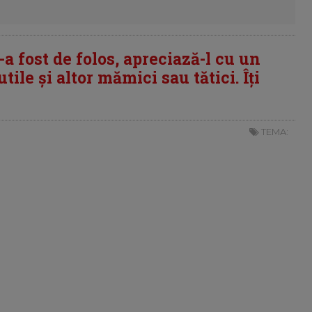
i-a fost de folos, apreciază-l cu un
tile și altor mămici sau tătici. Îți
TEMA: