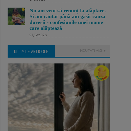
Nu am vrut să renunț la alăptare.
Si am căutat până am găsit cauza
durerii - confesiunile unei mame
care alăptează
27/3/2026
ULTIMILE ARTICOLE
NOUTATI AICI