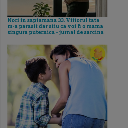
Nori in saptamana 33. Viitorul tata
m-a parasit dar stiu ca voi fi o mama
singura puternica - jurnal de sarcina