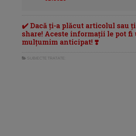
✔️ Dacă ți-a plăcut articolul sau ț
share! Aceste informații le pot fi u
mulțumim anticipat! ❣️
SUBIECTE TRATATE: