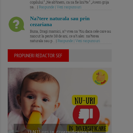
copilului.” „Ne ab?inem, ca sa fie lini?te.” „Avem grija
sa... |
Raspunde | Vezi raspunsuri
Na?tere naturala sau prin
cezariana
Buna, Dragi mamici, a? vrea sa ?tiu daca cele care au
nascut la peste 38 de ani, ce a?i ales: na?terea
naturala sau p... |
Raspunde | Vezi raspunsuri
PROPUNERI REDACTOR SEF
11 NU-uri in diversificarea și