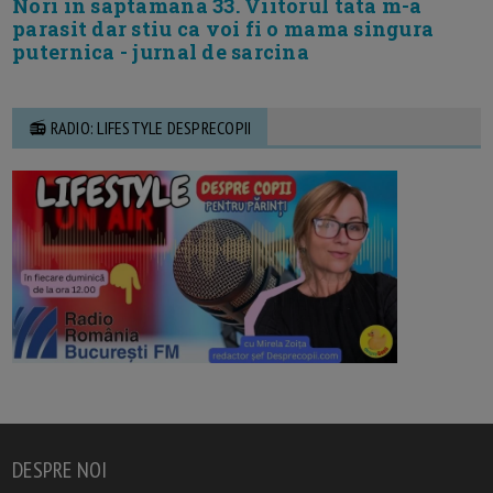
Nori in saptamana 33. Viitorul tata m-a
parasit dar stiu ca voi fi o mama singura
puternica - jurnal de sarcina
📻 RADIO: LIFESTYLE DESPRECOPII
DESPRE NOI