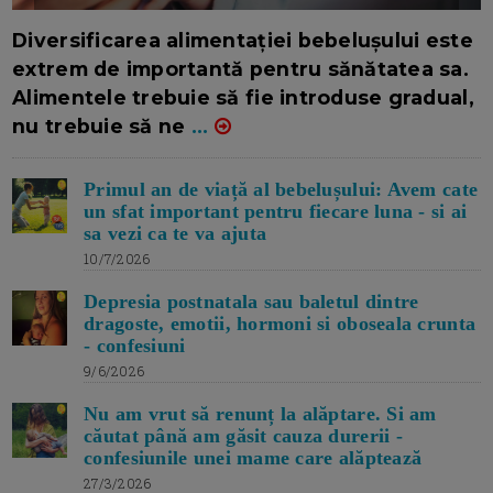
16/7/2026
AUTOR: EDITOR DC.
Diversificarea alimentației bebelușului este
extrem de importantă pentru sănătatea sa.
Alimentele trebuie să fie introduse gradual,
nu trebuie să ne
...
Primul an de viață al bebelușului: Avem cate
un sfat important pentru fiecare luna - si ai
sa vezi ca te va ajuta
10/7/2026
Depresia postnatala sau baletul dintre
dragoste, emotii, hormoni si oboseala crunta
- confesiuni
9/6/2026
Nu am vrut să renunț la alăptare. Si am
căutat până am găsit cauza durerii -
confesiunile unei mame care alăptează
27/3/2026