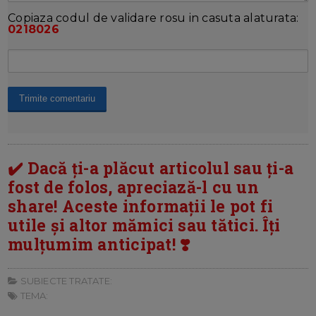
Copiaza codul de validare rosu in casuta alaturata:
0218026
✔️ Dacă ți-a plăcut articolul sau ți-a
fost de folos, apreciază-l cu un
share! Aceste informații le pot fi
utile și altor mămici sau tătici. Îți
mulțumim anticipat! ❣️
SUBIECTE TRATATE:
TEMA: