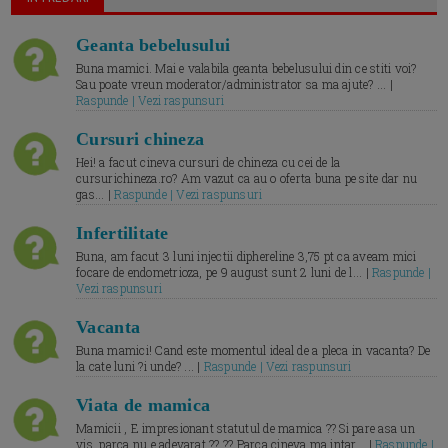
Geanta bebelusului
Buna mamici. Mai e valabila geanta bebelusului din ce stiti voi?
Sau poate vreun moderator/administrator sa ma ajute? ... |
Raspunde | Vezi raspunsuri
Cursuri chineza
Hei! a facut cineva cursuri de chineza cu cei de la
cursurichineza.ro? Am vazut ca au o oferta buna pe site dar nu
gas... |
Raspunde | Vezi raspunsuri
Infertilitate
Buna, am facut 3 luni injectii diphereline 3,75 pt ca aveam mici
focare de endometrioza, pe 9 august sunt 2 luni de l... |
Raspunde |
Vezi raspunsuri
Vacanta
Buna mamici! Cand este momentul ideal de a pleca in vacanta? De
la cate luni ?i unde? ... |
Raspunde | Vezi raspunsuri
Viata de mamica
Mamicii , E impresionant statutul de mamica ?? Si pare asa un
vis, parca nu e adevarat ?? ?? Parca cineva ma intar... |
Raspunde |