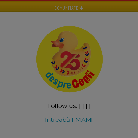
COMUNITATE
Follow us:
|
|
|
|
Intreabă I-MAMI