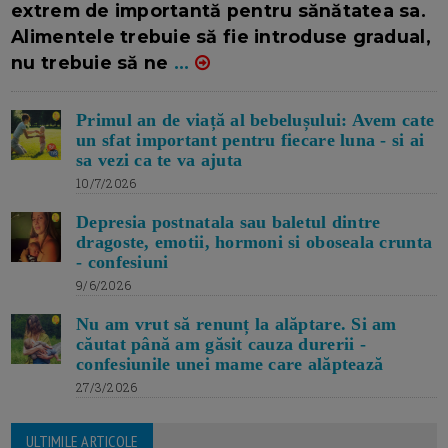
extrem de importantă pentru sănătatea sa.
Alimentele trebuie să fie introduse gradual,
nu trebuie să ne
...
Primul an de viață al bebelușului: Avem cate
un sfat important pentru fiecare luna - si ai
sa vezi ca te va ajuta
10/7/2026
Depresia postnatala sau baletul dintre
dragoste, emotii, hormoni si oboseala crunta
- confesiuni
9/6/2026
Nu am vrut să renunț la alăptare. Si am
căutat până am găsit cauza durerii -
confesiunile unei mame care alăptează
27/3/2026
ULTIMILE ARTICOLE