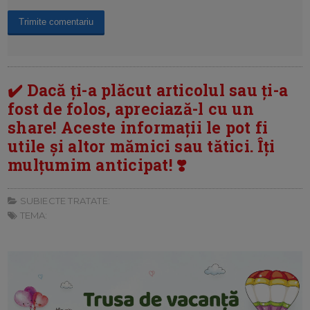
✔️ Dacă ți-a plăcut articolul sau ți-a
fost de folos, apreciază-l cu un
share! Aceste informații le pot fi
utile și altor mămici sau tătici. Îți
mulțumim anticipat! ❣️
SUBIECTE TRATATE:
TEMA: