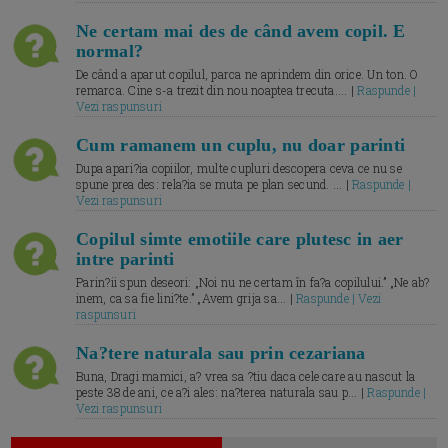
Ne certam mai des de când avem copil. E
normal?
De când a aparut copilul, parca ne aprindem din orice. Un ton. O
remarca. Cine s-a trezit din nou noaptea trecuta.... |
Raspunde |
Vezi raspunsuri
Cum ramanem un cuplu, nu doar parinti
Dupa apari?ia copiilor, multe cupluri descopera ceva ce nu se
spune prea des: rela?ia se muta pe plan secund. ... |
Raspunde |
Vezi raspunsuri
Copilul simte emotiile care plutesc in aer
intre parinti
Parin?ii spun deseori: „Noi nu ne certam în fa?a copilului.” „Ne ab?
inem, ca sa fie lini?te.” „Avem grija sa... |
Raspunde | Vezi
raspunsuri
Na?tere naturala sau prin cezariana
Buna, Dragi mamici, a? vrea sa ?tiu daca cele care au nascut la
peste 38 de ani, ce a?i ales: na?terea naturala sau p... |
Raspunde |
Vezi raspunsuri