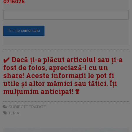
0216026
✔️ Dacă ți-a plăcut articolul sau ți-a
fost de folos, apreciază-l cu un
share! Aceste informații le pot fi
utile și altor mămici sau tătici. Îți
mulțumim anticipat! ❣️
SUBIECTE TRATATE:
TEMA: