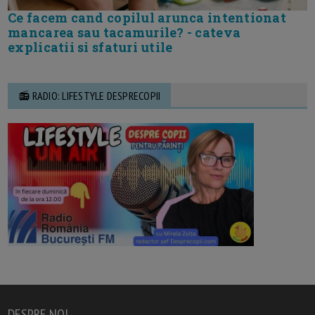
Ce facem cand copilul arunca intentionat
mancarea sau tacamurile? - cateva
explicatii si sfaturi utile
📻 RADIO: LIFESTYLE DESPRECOPII
DESPRE NOI