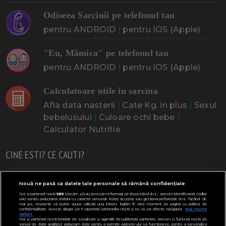
Odiseea Sarcinii pe telefonul tau
pentru ANDROID
|
pentru IOS (Apple)
"Eu, Mămica" pe telefonul tau
pentru ANDROID
|
pentru IOS (Apple)
Calculatoare utile in sarcina
Afla data nasterii
|
Cate Kg. in plus
|
Sexul
bebelusului
|
Culoare ochi bebe
|
Calculator Nutritie
CINE ESTI? CE CAUTI?
Doresc un copil
Adoptia
Probleme cu sarcina
Nouă ne pasă ca datele tale personale să rămână confidențiale
Noi și partenerii noștri
589
stocăm și/sau accesăm informații pe dispozitivul dvs., precum identificatorii cookie
Urmeaza sa nasc
Probleme alaptare
Bebe plange
unici pentru prelucrarea datelor cu caracter personal. Puteți accepta sau gestiona preferințele dvs. făcând clic
mai jos, respectiv vă puteți opune utilizării unui interes legitim în orice moment pe pagina cu politica de
confidențialitate. Aceste alegeri vor fi raportate partenerilor noștri și nu vă vor afecta navigarea.
Mai multe
Bebe febra
Caut bona
Cresa, Gradinta
detalii
Noi si partenerii nostri (retelele de socializare si agentiile de publicitate partenere, precum si furnizorii nostri de
servicii de date analitice) prelucram date pentru a permite website-ului sa functioneze, pentru a personaliza