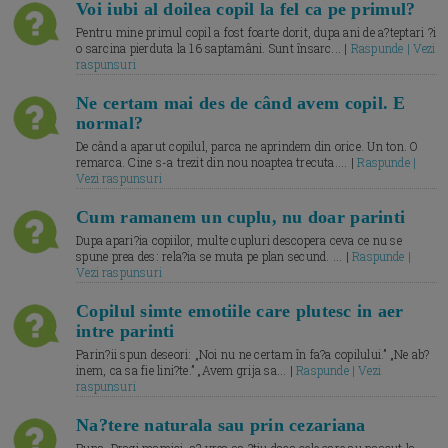
Voi iubi al doilea copil la fel ca pe primul?
Pentru mine primul copil a fost foarte dorit, dupa ani de a?teptari ?i
o sarcina pierduta la 16 saptamâni. Sunt însarc... |
Raspunde | Vezi
raspunsuri
Ne certam mai des de când avem copil. E
normal?
De când a aparut copilul, parca ne aprindem din orice. Un ton. O
remarca. Cine s-a trezit din nou noaptea trecuta.... |
Raspunde |
Vezi raspunsuri
Cum ramanem un cuplu, nu doar parinti
Dupa apari?ia copiilor, multe cupluri descopera ceva ce nu se
spune prea des: rela?ia se muta pe plan secund. ... |
Raspunde |
Vezi raspunsuri
Copilul simte emotiile care plutesc in aer
intre parinti
Parin?ii spun deseori: „Noi nu ne certam în fa?a copilului.” „Ne ab?
inem, ca sa fie lini?te.” „Avem grija sa... |
Raspunde | Vezi
raspunsuri
Na?tere naturala sau prin cezariana