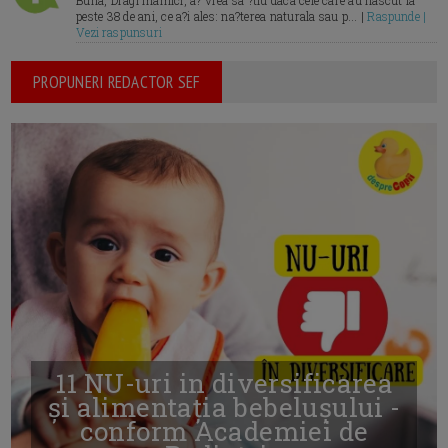
Buna, Dragi mamici, a? vrea sa ?tiu daca cele care au nascut la
peste 38 de ani, ce a?i ales: na?terea naturala sau p... |
Raspunde |
Vezi raspunsuri
PROPUNERI REDACTOR SEF
11 NU-uri in diversificarea
și alimentația bebelușului -
conform Academiei de