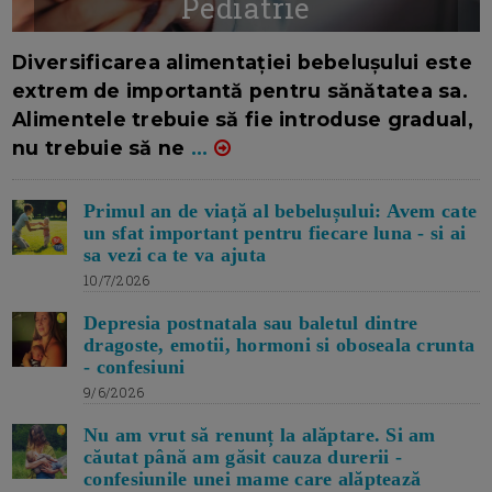
Pediatrie
16/7/2026
AUTOR: EDITOR DC.
Diversificarea alimentației bebelușului este
extrem de importantă pentru sănătatea sa.
Alimentele trebuie să fie introduse gradual,
nu trebuie să ne
...
Primul an de viață al bebelușului: Avem cate
un sfat important pentru fiecare luna - si ai
sa vezi ca te va ajuta
10/7/2026
Depresia postnatala sau baletul dintre
dragoste, emotii, hormoni si oboseala crunta
- confesiuni
9/6/2026
Nu am vrut să renunț la alăptare. Si am
căutat până am găsit cauza durerii -
confesiunile unei mame care alăptează