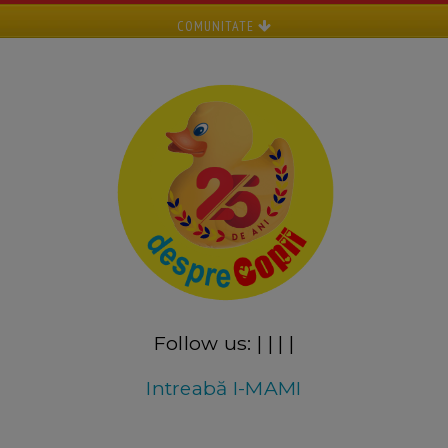
COMUNITATE
Follow us:
|
|
|
|
Intreabă I-MAMI