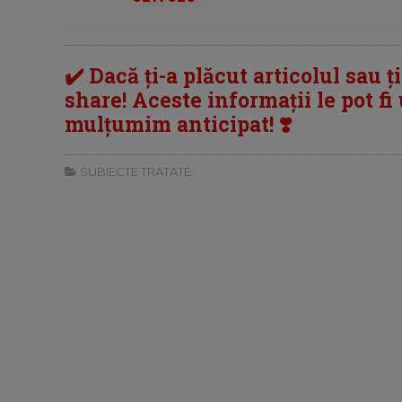
✔️ Dacă ți-a plăcut articolul sau ț
share! Aceste informații le pot fi u
mulțumim anticipat! ❣️
SUBIECTE TRATATE: