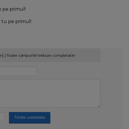
u pe primul!
l tu pe primul!
m). | Toate campurile trebuie completate!