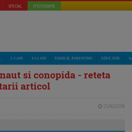
SPECIAL
FITOTERAPIE
L
1-3 ANI
4-12 ANI
FAMILIE, PARENTING
EDUCATIE
S
naut si conopida - reteta
arii articol
21/6/2018