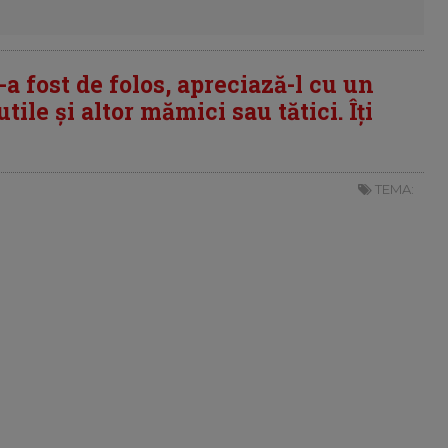
i-a fost de folos, apreciază-l cu un
tile și altor mămici sau tătici. Îți
TEMA: