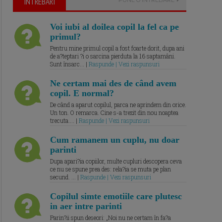
ÎNTREBARI
Voi iubi al doilea copil la fel ca pe
primul?
Pentru mine primul copil a fost foarte dorit, dupa ani
de a?teptari ?i o sarcina pierduta la 16 saptamâni.
Sunt însarc... |
Raspunde | Vezi raspunsuri
Ne certam mai des de când avem
copil. E normal?
De când a aparut copilul, parca ne aprindem din orice.
Un ton. O remarca. Cine s-a trezit din nou noaptea
trecuta.... |
Raspunde | Vezi raspunsuri
Cum ramanem un cuplu, nu doar
parinti
Dupa apari?ia copiilor, multe cupluri descopera ceva
ce nu se spune prea des: rela?ia se muta pe plan
secund. ... |
Raspunde | Vezi raspunsuri
Copilul simte emotiile care plutesc
in aer intre parinti
Parin?ii spun deseori: „Noi nu ne certam în fa?a