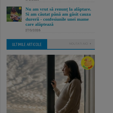
Nu am vrut să renunț la alăptare.
Si am căutat până am găsit cauza
durerii - confesiunile unei mame
care alăptează
27/3/2026
ULTIMILE ARTICOLE
NOUTATI AICI