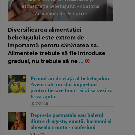
alimentația bebelușului - conform
Academiei de Pediatrie
16/7/2026
AUTOR: EDITOR DC.
Diversificarea alimentației
bebelușului este extrem de
importantă pentru sănătatea sa.
Alimentele trebuie să fie introduse
gradual, nu trebuie să ne
...
Primul an de viață al bebelușului:
Avem cate un sfat important
pentru fiecare luna - si ai sa vezi ca
te va ajuta
10/7/2026
Depresia postnatala sau baletul
dintre dragoste, emotii, hormoni si
oboseala crunta - confesiuni
9/6/2026