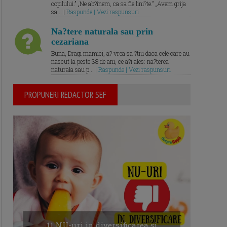
copilului.” „Ne ab?inem, ca sa fie lini?te.” „Avem grija
sa... |
Raspunde | Vezi raspunsuri
Na?tere naturala sau prin
cezariana
Buna, Dragi mamici, a? vrea sa ?tiu daca cele care au
nascut la peste 38 de ani, ce a?i ales: na?terea
naturala sau p... |
Raspunde | Vezi raspunsuri
PROPUNERI REDACTOR SEF
11 NU-uri in diversificarea și