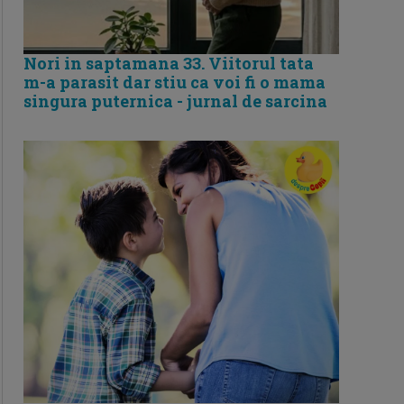
Nori in saptamana 33. Viitorul tata
m-a parasit dar stiu ca voi fi o mama
singura puternica - jurnal de sarcina