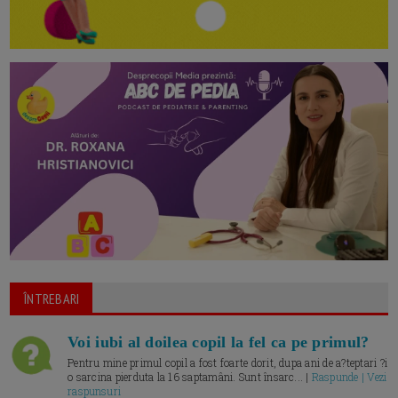
ÎNTREBARI
Voi iubi al doilea copil la fel ca pe primul?
Pentru mine primul copil a fost foarte dorit, dupa ani de a?teptari ?i
o sarcina pierduta la 16 saptamâni. Sunt însarc... |
Raspunde | Vezi
raspunsuri