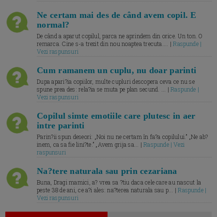
Ne certam mai des de când avem copil. E
normal?
De când a aparut copilul, parca ne aprindem din orice. Un ton. O
remarca. Cine s-a trezit din nou noaptea trecuta.... |
Raspunde |
Vezi raspunsuri
Cum ramanem un cuplu, nu doar parinti
Dupa apari?ia copiilor, multe cupluri descopera ceva ce nu se
spune prea des: rela?ia se muta pe plan secund. ... |
Raspunde |
Vezi raspunsuri
Copilul simte emotiile care plutesc in aer
intre parinti
Parin?ii spun deseori: „Noi nu ne certam în fa?a copilului.” „Ne ab?
inem, ca sa fie lini?te.” „Avem grija sa... |
Raspunde | Vezi
raspunsuri
Na?tere naturala sau prin cezariana
Buna, Dragi mamici, a? vrea sa ?tiu daca cele care au nascut la
peste 38 de ani, ce a?i ales: na?terea naturala sau p... |
Raspunde |
Vezi raspunsuri