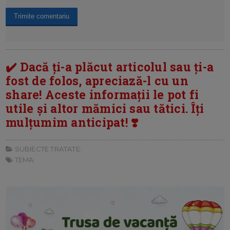
✔️ Dacă ți-a plăcut articolul sau ți-a
fost de folos, apreciază-l cu un
share! Aceste informații le pot fi
utile și altor mămici sau tătici. Îți
mulțumim anticipat! ❣️
SUBIECTE TRATATE:
TEMA: