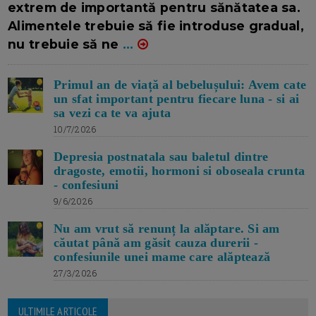
extrem de importantă pentru sănătatea sa.
Alimentele trebuie să fie introduse gradual,
nu trebuie să ne
...
Primul an de viață al bebelușului: Avem cate
un sfat important pentru fiecare luna - si ai
sa vezi ca te va ajuta
10/7/2026
Depresia postnatala sau baletul dintre
dragoste, emotii, hormoni si oboseala crunta
- confesiuni
9/6/2026
Nu am vrut să renunț la alăptare. Si am
căutat până am găsit cauza durerii -
confesiunile unei mame care alăptează
27/3/2026
ULTIMILE ARTICOLE