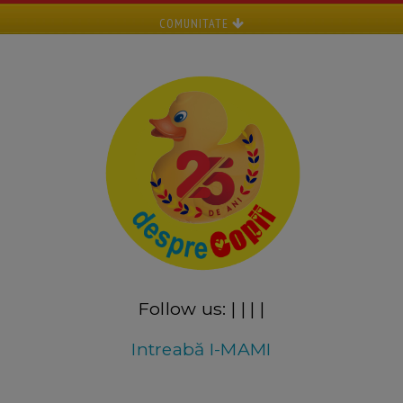
COMUNITATE
Follow us:
|
|
|
|
Intreabă I-MAMI