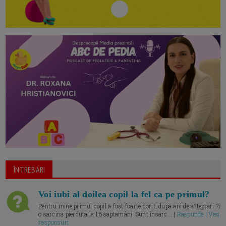
ÎNTREBARI
Voi iubi al doilea copil la fel ca pe primul?
Pentru mine primul copil a fost foarte dorit, dupa ani de a?teptari ?i
o sarcina pierduta la 16 saptamâni. Sunt însarc... |
Raspunde | Vezi
raspunsuri