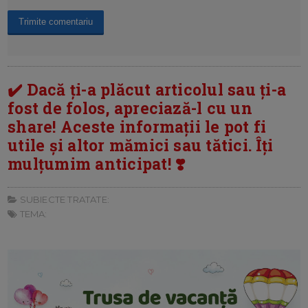
✔️ Dacă ți-a plăcut articolul sau ți-a
fost de folos, apreciază-l cu un
share! Aceste informații le pot fi
utile și altor mămici sau tătici. Îți
mulțumim anticipat! ❣️
SUBIECTE TRATATE:
TEMA: