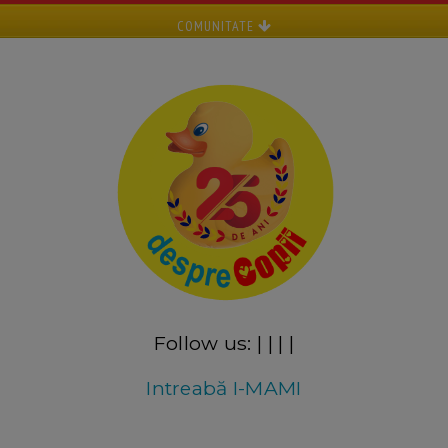
COMUNITATE
Follow us:
|
|
|
|
Intreabă I-MAMI