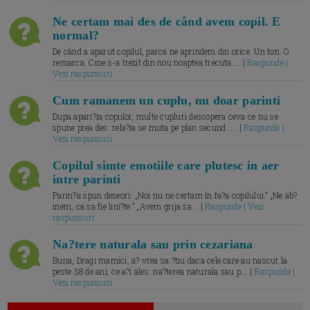
Ne certam mai des de când avem copil. E
normal?
De când a aparut copilul, parca ne aprindem din orice. Un ton. O
remarca. Cine s-a trezit din nou noaptea trecuta.... |
Raspunde |
Vezi raspunsuri
Cum ramanem un cuplu, nu doar parinti
Dupa apari?ia copiilor, multe cupluri descopera ceva ce nu se
spune prea des: rela?ia se muta pe plan secund. ... |
Raspunde |
Vezi raspunsuri
Copilul simte emotiile care plutesc in aer
intre parinti
Parin?ii spun deseori: „Noi nu ne certam în fa?a copilului.” „Ne ab?
inem, ca sa fie lini?te.” „Avem grija sa... |
Raspunde | Vezi
raspunsuri
Na?tere naturala sau prin cezariana
Buna, Dragi mamici, a? vrea sa ?tiu daca cele care au nascut la
peste 38 de ani, ce a?i ales: na?terea naturala sau p... |
Raspunde |
Vezi raspunsuri