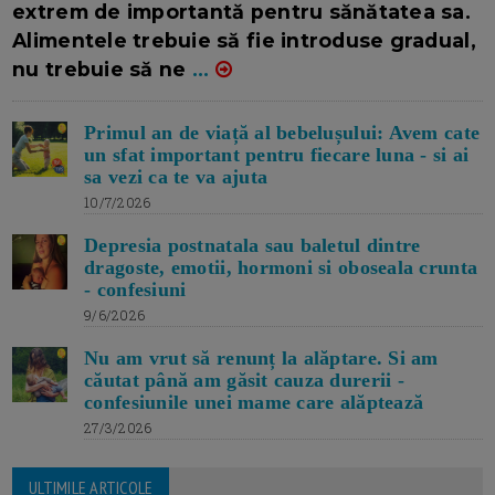
extrem de importantă pentru sănătatea sa.
Alimentele trebuie să fie introduse gradual,
nu trebuie să ne
...
Primul an de viață al bebelușului: Avem cate
un sfat important pentru fiecare luna - si ai
sa vezi ca te va ajuta
10/7/2026
Depresia postnatala sau baletul dintre
dragoste, emotii, hormoni si oboseala crunta
- confesiuni
9/6/2026
Nu am vrut să renunț la alăptare. Si am
căutat până am găsit cauza durerii -
confesiunile unei mame care alăptează
27/3/2026
ULTIMILE ARTICOLE