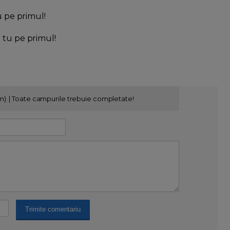
u pe primul!
l tu pe primul!
m). | Toate campurile trebuie completate!