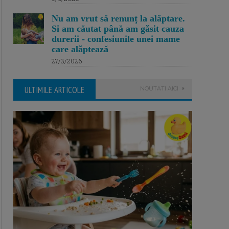
Nu am vrut să renunț la alăptare.
Si am căutat până am găsit cauza
durerii - confesiunile unei mame
care alăptează
27/3/2026
ULTIMILE ARTICOLE
NOUTATI AICI