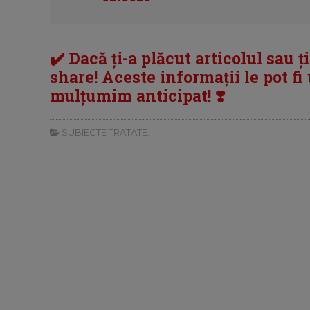
✔️ Dacă ți-a plăcut articolul sau ț
share! Aceste informații le pot fi u
mulțumim anticipat! ❣️
SUBIECTE TRATATE: