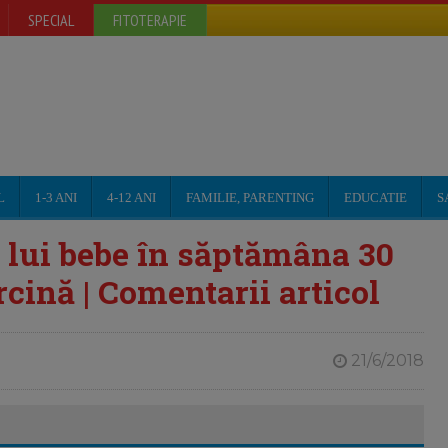
SPECIAL
FITOTERAPIE
L
1-3 ANI
4-12 ANI
FAMILIE, PARENTING
EDUCATIE
S
a lui bebe în săptămâna 30
rcină | Comentarii articol
21/6/2018