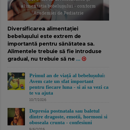
alimentația bebelușului - conform
Academiei de Pediatrie
16/7/2026
AUTOR: EDITOR DC.
Diversificarea alimentației
bebelușului este extrem de
importantă pentru sănătatea sa.
Alimentele trebuie să fie introduse
gradual, nu trebuie să ne
...
Primul an de viață al bebelușului:
Avem cate un sfat important
pentru fiecare luna - si ai sa vezi ca
te va ajuta
10/7/2026
Depresia postnatala sau baletul
dintre dragoste, emotii, hormoni si
oboseala crunta - confesiuni
9/6/2026