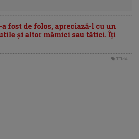
i-a fost de folos, apreciază-l cu un
tile și altor mămici sau tătici. Îți
TEMA: