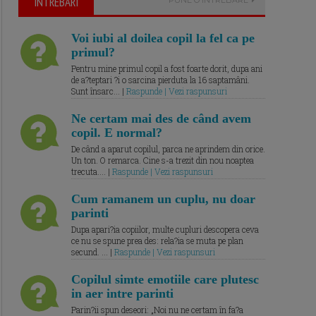
ÎNTREBARI
Voi iubi al doilea copil la fel ca pe
primul?
Pentru mine primul copil a fost foarte dorit, dupa ani
de a?teptari ?i o sarcina pierduta la 16 saptamâni.
Sunt însarc... |
Raspunde | Vezi raspunsuri
Ne certam mai des de când avem
copil. E normal?
De când a aparut copilul, parca ne aprindem din orice.
Un ton. O remarca. Cine s-a trezit din nou noaptea
trecuta.... |
Raspunde | Vezi raspunsuri
Cum ramanem un cuplu, nu doar
parinti
Dupa apari?ia copiilor, multe cupluri descopera ceva
ce nu se spune prea des: rela?ia se muta pe plan
secund. ... |
Raspunde | Vezi raspunsuri
Copilul simte emotiile care plutesc
in aer intre parinti
Parin?ii spun deseori: „Noi nu ne certam în fa?a