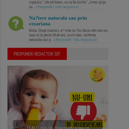
copilului.” „Ne ab?inem, ca sa fie lini?te.” „Avem grija
sa... |
Raspunde | Vezi raspunsuri
Na?tere naturala sau prin
cezariana
Buna, Dragi mamici, a? vrea sa ?tiu daca cele care au
nascut la peste 38 de ani, ce a?i ales: na?terea
naturala sau p... |
Raspunde | Vezi raspunsuri
PROPUNERI REDACTOR SEF
11 NU-uri in diversificarea și