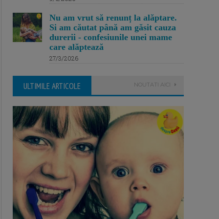
Nu am vrut să renunț la alăptare.
Si am căutat până am găsit cauza
durerii - confesiunile unei mame
care alăptează
27/3/2026
ULTIMILE ARTICOLE
NOUTATI AICI