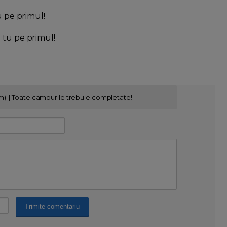
u pe primul!
l tu pe primul!
m). | Toate campurile trebuie completate!