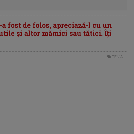
i-a fost de folos, apreciază-l cu un
tile și altor mămici sau tătici. Îți
TEMA: