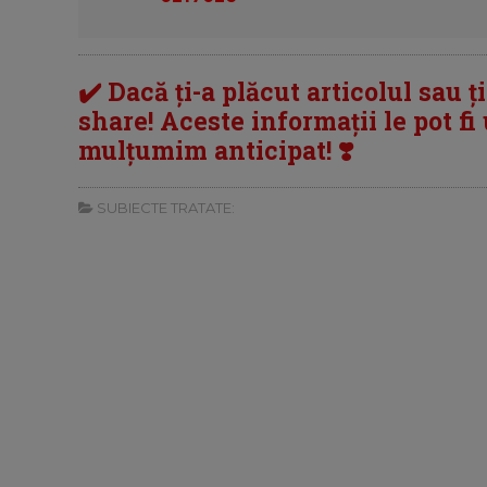
✔️ Dacă ți-a plăcut articolul sau ț
share! Aceste informații le pot fi u
mulțumim anticipat! ❣️
SUBIECTE TRATATE: