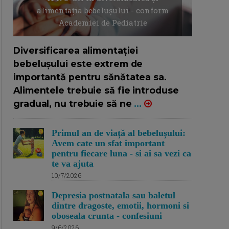
alimentația bebelușului - conform
Academiei de Pediatrie
16/7/2026
AUTOR: EDITOR DC.
Diversificarea alimentației
bebelușului este extrem de
importantă pentru sănătatea sa.
Alimentele trebuie să fie introduse
gradual, nu trebuie să ne
...
Primul an de viață al bebelușului:
Avem cate un sfat important
pentru fiecare luna - si ai sa vezi ca
te va ajuta
10/7/2026
Depresia postnatala sau baletul
dintre dragoste, emotii, hormoni si
oboseala crunta - confesiuni
9/6/2026