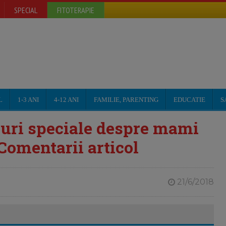
SPECIAL
FITOTERAPIE
L
1-3 ANI
4-12 ANI
FAMILIE, PARENTING
EDUCATIE
S
cruri speciale despre mami
 Comentarii articol
21/6/2018