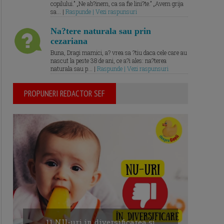
copilului.” „Ne ab?inem, ca sa fie lini?te.” „Avem grija
sa... |
Raspunde | Vezi raspunsuri
Na?tere naturala sau prin
cezariana
Buna, Dragi mamici, a? vrea sa ?tiu daca cele care au
nascut la peste 38 de ani, ce a?i ales: na?terea
naturala sau p... |
Raspunde | Vezi raspunsuri
PROPUNERI REDACTOR SEF
11 NU-uri in diversificarea și