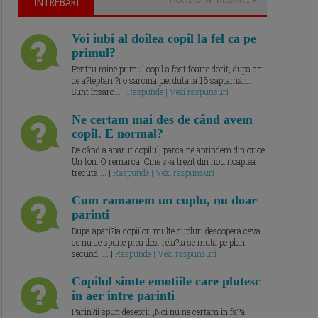
ÎNTREBARI
Voi iubi al doilea copil la fel ca pe
primul?
Pentru mine primul copil a fost foarte dorit, dupa ani
de a?teptari ?i o sarcina pierduta la 16 saptamâni.
Sunt însarc... |
Raspunde | Vezi raspunsuri
Ne certam mai des de când avem
copil. E normal?
De când a aparut copilul, parca ne aprindem din orice.
Un ton. O remarca. Cine s-a trezit din nou noaptea
trecuta.... |
Raspunde | Vezi raspunsuri
Cum ramanem un cuplu, nu doar
parinti
Dupa apari?ia copiilor, multe cupluri descopera ceva
ce nu se spune prea des: rela?ia se muta pe plan
secund. ... |
Raspunde | Vezi raspunsuri
Copilul simte emotiile care plutesc
in aer intre parinti
Parin?ii spun deseori: „Noi nu ne certam în fa?a