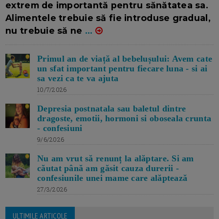
extrem de importantă pentru sănătatea sa.
Alimentele trebuie să fie introduse gradual,
nu trebuie să ne
...
Primul an de viață al bebelușului: Avem cate
un sfat important pentru fiecare luna - si ai
sa vezi ca te va ajuta
10/7/2026
Depresia postnatala sau baletul dintre
dragoste, emotii, hormoni si oboseala crunta
- confesiuni
9/6/2026
Nu am vrut să renunț la alăptare. Si am
căutat până am găsit cauza durerii -
confesiunile unei mame care alăptează
27/3/2026
ULTIMILE ARTICOLE