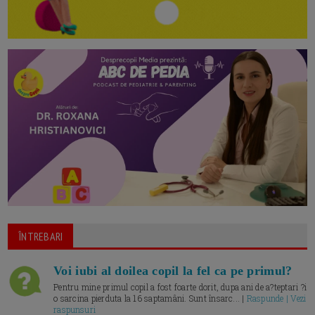
ÎNTREBARI
Voi iubi al doilea copil la fel ca pe primul?
Pentru mine primul copil a fost foarte dorit, dupa ani de a?teptari ?i
o sarcina pierduta la 16 saptamâni. Sunt însarc... |
Raspunde | Vezi
raspunsuri