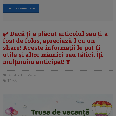
✔️ Dacă ți-a plăcut articolul sau ți-a
fost de folos, apreciază-l cu un
share! Aceste informații le pot fi
utile și altor mămici sau tătici. Îți
mulțumim anticipat! ❣️
SUBIECTE TRATATE:
TEMA: