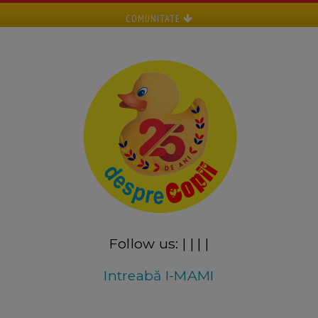
COMUNITATE
Follow us:
|
|
|
|
Intreabă I-MAMI