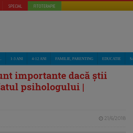
SPECIAL
FITOTERAPIE
L
1-3 ANI
4-12 ANI
FAMILIE, PARENTING
EDUCATIE
S
unt importante dacă știi
fatul psihologului |
21/6/2018