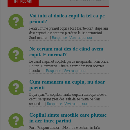
ÎNTREBARI
Voi iubi al doilea copil la fel ca pe
primul?
Pentru mine primul copil a fost foarte dorit, dupa ani
de a?teptari ?i o sarcina pierduta la 16 saptamâni.
Sunt însarc... |
Raspunde | Vezi raspunsuri
Ne certam mai des de când avem
copil. E normal?
De când a aparut copilul, parca ne aprindem din orice.
Un ton. O remarca. Cine s-a trezit din nou noaptea
trecuta.... |
Raspunde | Vezi raspunsuri
Cum ramanem un cuplu, nu doar
parinti
Dupa apari?ia copiilor, multe cupluri descopera ceva
ce nu se spune prea des: rela?ia se muta pe plan
secund. ... |
Raspunde | Vezi raspunsuri
Copilul simte emotiile care plutesc
in aer intre parinti
Parin?ii spun deseori: „Noi nu ne certam în fa?a