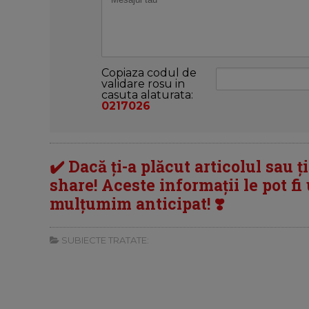
Copiaza codul de
validare rosu in
casuta alaturata:
0217026
✔️ Dacă ți-a plăcut articolul sau ț
share! Aceste informații le pot fi u
mulțumim anticipat! ❣️
SUBIECTE TRATATE: