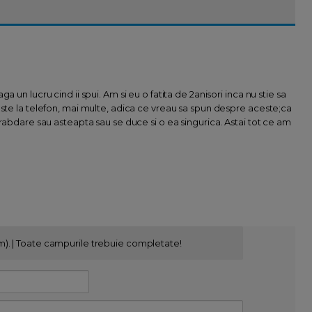
 un lucru cind ii spui. Am si eu o fatita de 2anisori inca nu stie sa
este la telefon, mai multe, adica ce vreau sa spun despre aceste;ca
 rabdare sau asteapta sau se duce si o ea singurica. Astai tot ce am
m). | Toate campurile trebuie completate!