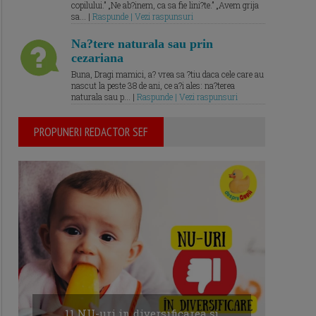
copilului.” „Ne ab?inem, ca sa fie lini?te.” „Avem grija
sa... |
Raspunde | Vezi raspunsuri
Na?tere naturala sau prin
cezariana
Buna, Dragi mamici, a? vrea sa ?tiu daca cele care au
nascut la peste 38 de ani, ce a?i ales: na?terea
naturala sau p... |
Raspunde | Vezi raspunsuri
PROPUNERI REDACTOR SEF
11 NU-uri in diversificarea și