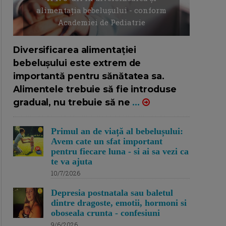
alimentația bebelușului - conform
Academiei de Pediatrie
16/7/2026
AUTOR: EDITOR DC.
Diversificarea alimentației
bebelușului este extrem de
importantă pentru sănătatea sa.
Alimentele trebuie să fie introduse
gradual, nu trebuie să ne
...
Primul an de viață al bebelușului:
Avem cate un sfat important
pentru fiecare luna - si ai sa vezi ca
te va ajuta
10/7/2026
Depresia postnatala sau baletul
dintre dragoste, emotii, hormoni si
oboseala crunta - confesiuni
9/6/2026