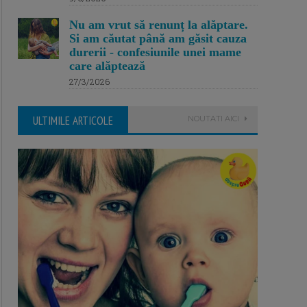
Nu am vrut să renunț la alăptare.
Si am căutat până am găsit cauza
durerii - confesiunile unei mame
care alăptează
27/3/2026
ULTIMILE ARTICOLE
NOUTATI AICI