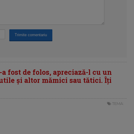
i-a fost de folos, apreciază-l cu un
tile și altor mămici sau tătici. Îți
TEMA: