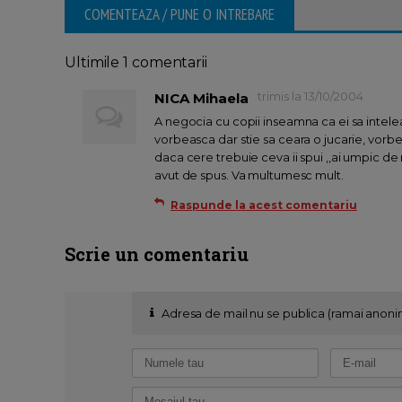
COMENTEAZA / PUNE O INTREBARE
Ultimile 1 comentarii
trimis la 13/10/2004
NICA Mihaela
A negocia cu copii inseamna ca ei sa inteleaga
vorbeasca dar stie sa ceara o jucarie, vorb
daca cere trebuie ceva ii spui ,,ai umpic de
avut de spus. Va multumesc mult.
Raspunde la acest comentariu
Scrie un comentariu
Adresa de mail nu se publica (ramai anoni