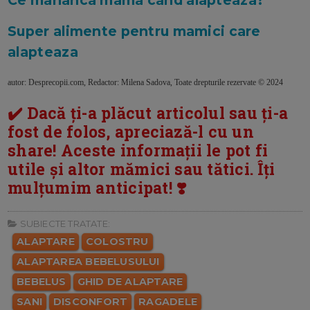
Super alimente pentru mamici care
alapteaza
autor: Desprecopii.com, Redactor: Milena Sadova, Toate drepturile rezervate © 2024
✔️ Dacă ți-a plăcut articolul sau ți-a
fost de folos, apreciază-l cu un
share! Aceste informații le pot fi
utile și altor mămici sau tătici. Îți
mulțumim anticipat! ❣️
SUBIECTE TRATATE:
ALAPTARE
COLOSTRU
ALAPTAREA BEBELUSULUI
BEBELUS
GHID DE ALAPTARE
SANI
DISCONFORT
RAGADELE