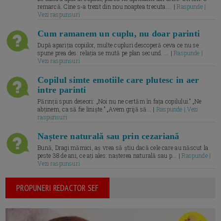
remarcă. Cine s-a trezit din nou noaptea trecuta.... |
Raspunde |
Vezi raspunsuri
Cum ramanem un cuplu, nu doar parinti
După apariția copiilor, multe cupluri descoperă ceva ce nu se
spune prea des: relația se mută pe plan secund. ... |
Raspunde |
Vezi raspunsuri
Copilul simte emotiile care plutesc in aer
intre parinti
Părinții spun deseori: „Noi nu ne certăm în fața copilului.” „Ne
abținem, ca să fie liniște.” „Avem grijă să... |
Raspunde | Vezi
raspunsuri
Naștere naturală sau prin cezariană
Bună, Dragi mămici, aș vrea să știu dacă cele care au născut la
peste 38 de ani, ce ați ales: nașterea naturală sau p... |
Raspunde |
Vezi raspunsuri
PROPUNERI REDACTOR SEF