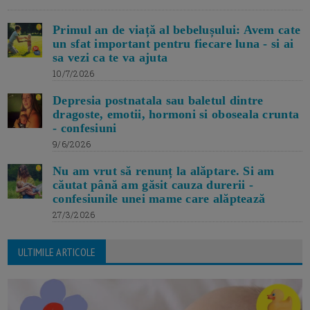
Primul an de viață al bebelușului: Avem cate
un sfat important pentru fiecare luna - si ai
sa vezi ca te va ajuta
10/7/2026
Depresia postnatala sau baletul dintre
dragoste, emotii, hormoni si oboseala crunta
- confesiuni
9/6/2026
Nu am vrut să renunț la alăptare. Si am
căutat până am găsit cauza durerii -
confesiunile unei mame care alăptează
27/3/2026
ULTIMILE ARTICOLE