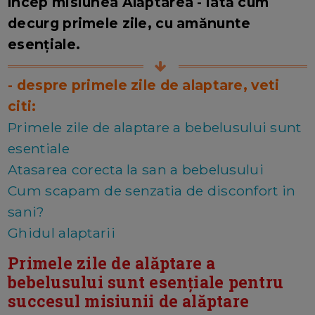
încep misiunea Alăptarea - iată cum
decurg primele zile, cu amănunte
esențiale.
- despre primele zile de alaptare, veti
citi:
Primele zile de alaptare a bebelusului sunt
esentiale
Atasarea corecta la san a bebelusului
Cum scapam de senzatia de disconfort in
sani?
Ghidul alaptarii
Primele zile de al
ă
ptare a
bebelusului sunt esențiale pentru
succesul misiunii de alăptare