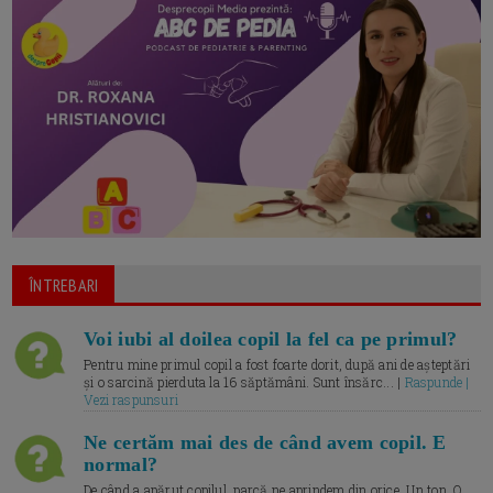
ÎNTREBARI
Voi iubi al doilea copil la fel ca pe primul?
Pentru mine primul copil a fost foarte dorit, după ani de așteptări
și o sarcină pierduta la 16 săptămâni. Sunt însărc... |
Raspunde |
Vezi raspunsuri
Ne certăm mai des de când avem copil. E
normal?
De când a apărut copilul, parcă ne aprindem din orice. Un ton. O