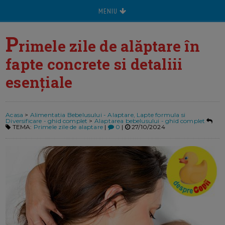
MENIU
P
rimele zile de alăptare în
fapte concrete si detaliii
esențiale
Acasa
>
Alimentatia Bebelusului - Alaptare, Lapte formula si
Diversificare - ghid complet
>
Alaptarea bebelusului - ghid complet
TEMA:
Primele zile de alaptare
|
0
|
27/10/2024