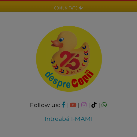
COMUNITATE
Follow us:
|
|
|
|
Intreabă I-MAMI