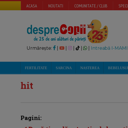
ACASA
NOUTATI
COMUNITATE / CLUB
SPECI
Urmărește:
|
|
|
|
|
Intreabă I-MAMI
FERTILITATE
SARCINA
NASTEREA
BEBELUSU
hit
Pagini: