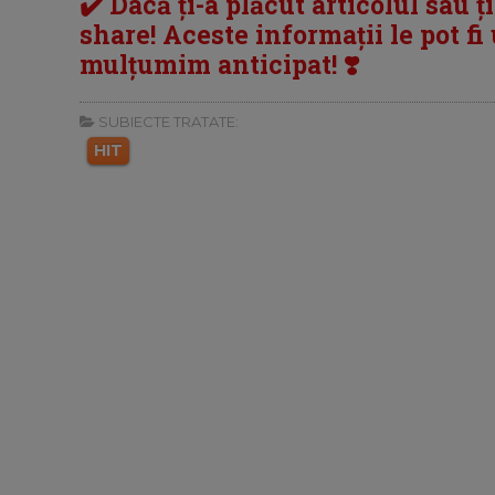
✔️ Dacă ți-a plăcut articolul sau ț
share! Aceste informații le pot fi u
mulțumim anticipat! ❣️
SUBIECTE TRATATE:
HIT