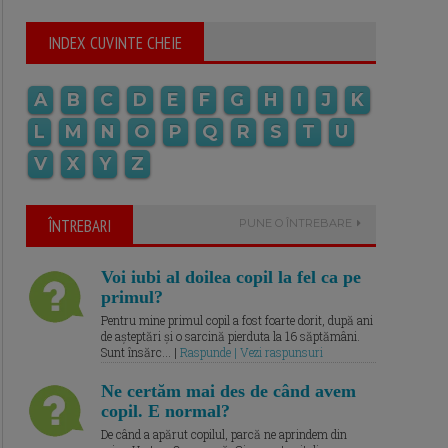
INDEX CUVINTE CHEIE
A
B
C
D
E
F
G
H
I
J
K
L
M
N
O
P
Q
R
S
T
U
V
X
Y
Z
ÎNTREBARI
PUNE O ÎNTREBARE
Voi iubi al doilea copil la fel ca pe
primul?
Pentru mine primul copil a fost foarte dorit, după ani
de așteptări și o sarcină pierduta la 16 săptămâni.
Sunt însărc... |
Raspunde | Vezi raspunsuri
Ne certăm mai des de când avem
copil. E normal?
De când a apărut copilul, parcă ne aprindem din