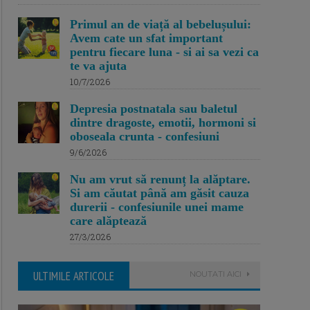
Primul an de viață al bebelușului:
Avem cate un sfat important
pentru fiecare luna - si ai sa vezi ca
te va ajuta
10/7/2026
Depresia postnatala sau baletul
dintre dragoste, emotii, hormoni si
oboseala crunta - confesiuni
9/6/2026
Nu am vrut să renunț la alăptare.
Si am căutat până am găsit cauza
durerii - confesiunile unei mame
care alăptează
27/3/2026
ULTIMILE ARTICOLE
NOUTATI AICI