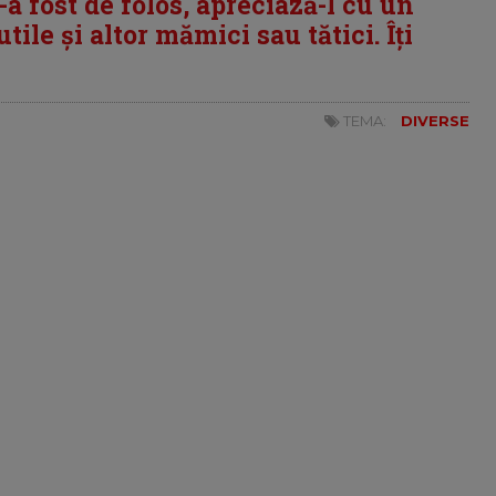
i-a fost de folos, apreciază-l cu un
tile și altor mămici sau tătici. Îți
TEMA:
DIVERSE