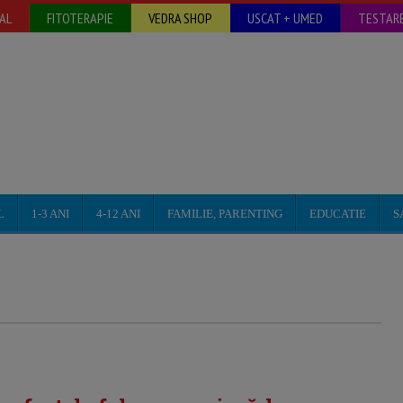
AL
FITOTERAPIE
VEDRA SHOP
USCAT + UMED
TESTARE
L
1-3 ANI
4-12 ANI
FAMILIE, PARENTING
EDUCATIE
S