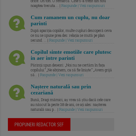
orice. Un ton. O remarcă. Cine s-a trezit din nou
noaptea trecuta.... |
Raspunde | Vezi raspunsuri
Cum ramanem un cuplu, nu doar
parinti
După apariția copiilor, multe cupluri descoperă ceva
ce nu se spune prea des: relația se mută pe plan
secund. ... |
Raspunde | Vezi raspunsuri
Copilul simte emotiile care plutesc
in aer intre parinti
Părinții spun deseori: „Noi nu ne certăm în fața
copilului.” „Ne abținem, ca să fie liniște.” „Avem grijă
să... |
Raspunde | Vezi raspunsuri
Naștere naturală sau prin
cezariană
Bună, Dragi mămici, aș vrea să știu dacă cele care
au născut la peste 38 de ani, ce ați ales: nașterea
naturală sau p... |
Raspunde | Vezi raspunsuri
PROPUNERI REDACTOR SEF