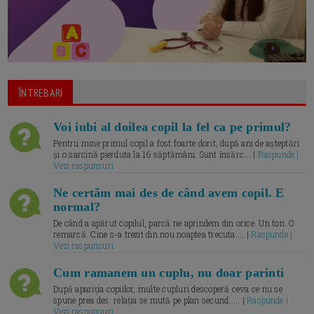
ÎNTREBARI
Voi iubi al doilea copil la fel ca pe primul?
Pentru mine primul copil a fost foarte dorit, după ani de așteptări
și o sarcină pierduta la 16 săptămâni. Sunt însărc... |
Raspunde |
Vezi raspunsuri
Ne certăm mai des de când avem copil. E
normal?
De când a apărut copilul, parcă ne aprindem din orice. Un ton. O
remarcă. Cine s-a trezit din nou noaptea trecuta.... |
Raspunde |
Vezi raspunsuri
Cum ramanem un cuplu, nu doar parinti
După apariția copiilor, multe cupluri descoperă ceva ce nu se
spune prea des: relația se mută pe plan secund. ... |
Raspunde |
Vezi raspunsuri