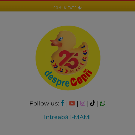
COMUNITATE
Follow us:
|
|
|
|
Intreabă I-MAMI