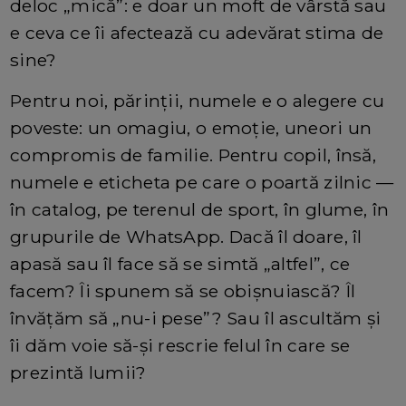
deloc „mică”: e doar un moft de vârstă sau
e ceva ce îi afectează cu adevărat stima de
sine?
Pentru noi, părinții, numele e o alegere cu
poveste: un omagiu, o emoție, uneori un
compromis de familie. Pentru copil, însă,
numele e eticheta pe care o poartă zilnic —
în catalog, pe terenul de sport, în glume, în
grupurile de WhatsApp. Dacă îl doare, îl
apasă sau îl face să se simtă „altfel”, ce
facem? Îi spunem să se obișnuiască? Îl
învățăm să „nu-i pese”? Sau îl ascultăm și
îi dăm voie să-și rescrie felul în care se
prezintă lumii?