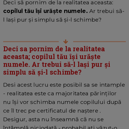
Deci să pornim de la realitatea aceasta:
copilul tău își urăște numele.
Ar trebui să-
l lași pur și simplu să și-l schimbe?
Deci sa pornim de la realitatea
aceasta; copilul tău își urăște
numele. Ar trebui să-l lași pur și
simplu să și-l schimbe?
Desi acest lucru este posibil sa se intample
- realitatea este ca majoritatea părinților
nu își vor schimba numele copilului după
ce îl trec pe certificatul de naștere .
Desigur, asta nu înseamnă că nu se
întâmplă niciodată - probabil ați văzut-o