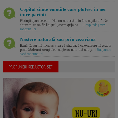
Copilul simte emotiile care plutesc in aer
intre parinti
Părinții spun deseori: „Noi nu ne certăm în fața copilului.” „Ne
abținem, ca să fie liniște.” „Avem grijă să... |
Raspunde | Vezi
raspunsuri
Naștere naturală sau prin cezariană
Bună, Dragi mămici, aș vrea să știu dacă cele care au născut la
peste 38 de ani, ce ați ales: nașterea naturală sau p... |
Raspunde |
Vezi raspunsuri
PROPUNERI REDACTOR SEF