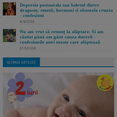
Depresia postnatala sau baletul dintre
dragoste, emotii, hormoni si oboseala crunta
- confesiuni
9/6/2026
Nu am vrut să renunț la alăptare. Si am
căutat până am găsit cauza durerii -
confesiunile unei mame care alăptează
27/3/2026
ULTIMILE ARTICOLE