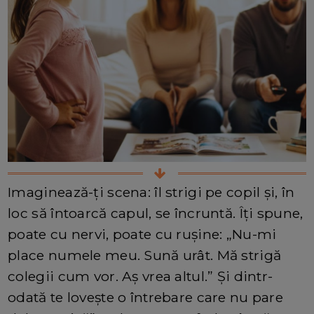
Imaginează-ți scena: îl strigi pe copil și, în
loc să întoarcă capul, se încruntă. Îți spune,
poate cu nervi, poate cu rușine: „Nu-mi
place numele meu. Sună urât. Mă strigă
colegii cum vor. Aș vrea altul.” Și dintr-
odată te lovește o întrebare care nu pare