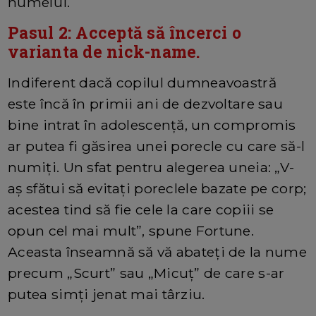
numelui.
Pasul 2: Acceptă să încerci o
varianta de nick-name.
Indiferent dacă copilul dumneavoastră
este încă în primii ani de dezvoltare sau
bine intrat în adolescență, un compromis
ar putea fi găsirea unei porecle cu care să-l
numiți. Un sfat pentru alegerea uneia: „V-
aș sfătui să evitați poreclele bazate pe corp;
acestea tind să fie cele la care copiii se
opun cel mai mult”, spune Fortune.
Aceasta înseamnă să vă abateți de la nume
precum „Scurt” sau „Micuț” de care s-ar
putea simți jenat mai târziu.