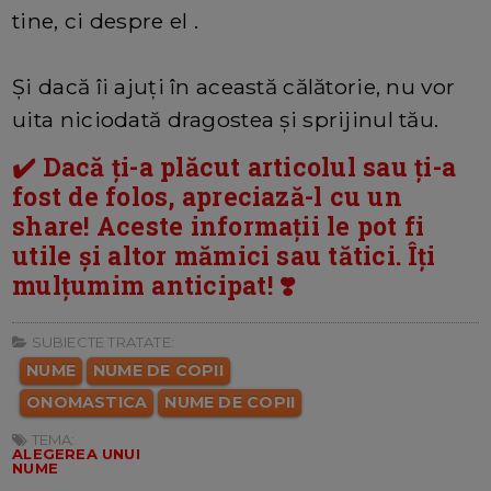
tine, ci despre el .
Și dacă îi ajuți în această călătorie, nu vor
uita niciodată dragostea și sprijinul tău.
✔️ Dacă ți-a plăcut articolul sau ți-a
fost de folos, apreciază-l cu un
share! Aceste informații le pot fi
utile și altor mămici sau tătici. Îți
mulțumim anticipat! ❣️
SUBIECTE TRATATE:
NUME
NUME DE COPII
ONOMASTICA
NUME DE COPII
TEMA:
ALEGEREA UNUI
NUME