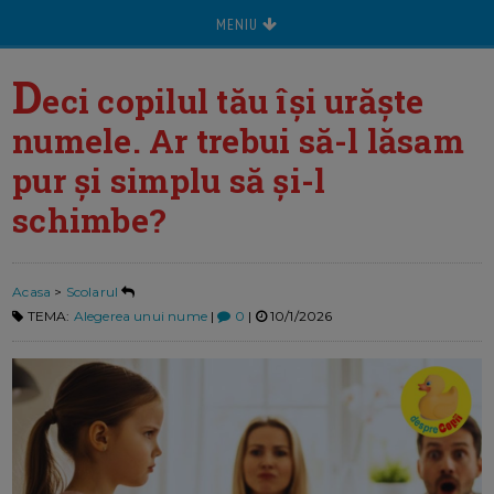
MENIU
D
eci copilul tău își urăște
numele. Ar trebui să-l lăsam
pur și simplu să și-l
schimbe?
Acasa
>
Scolarul
TEMA:
Alegerea unui nume
|
0
|
10/1/2026