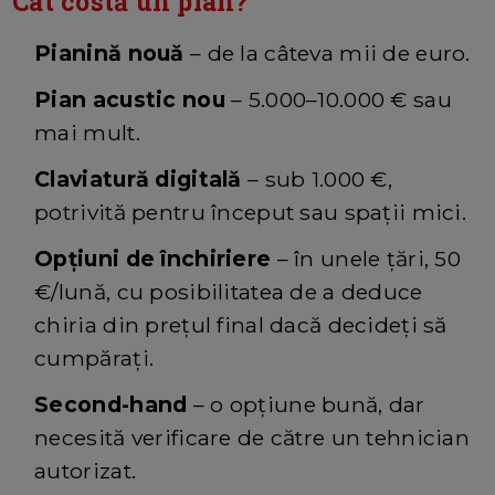
Cât costă un pian?
Pianină nouă
– de la câteva mii de euro.
Pian acustic nou
– 5.000–10.000 € sau
mai mult.
Claviatură digitală
– sub 1.000 €,
potrivită pentru început sau spații mici.
Opțiuni de închiriere
– în unele țări, 50
€/lună, cu posibilitatea de a deduce
chiria din prețul final dacă decideți să
cumpărați.
Second-hand
– o opțiune bună, dar
necesită verificare de către un tehnician
autorizat.