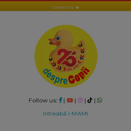
COMUNITATE
Follow us:
|
|
|
|
Intreabă I-MAMI