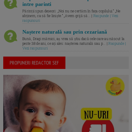
intre parinti
Părinții spun deseori: „Noi nu ne certăm în fața copilului.” „Ne
abținem, ca să fie liniște.” „Avem grijă să... |
Raspunde | Vezi
raspunsuri
Naștere naturală sau prin cezariană
Bună, Dragi mămici, aș vrea să știu dacă cele care au născut la
peste 38 de ani, ce ați ales: nașterea naturală sau p... |
Raspunde |
Vezi raspunsuri
PROPUNERI REDACTOR SEF