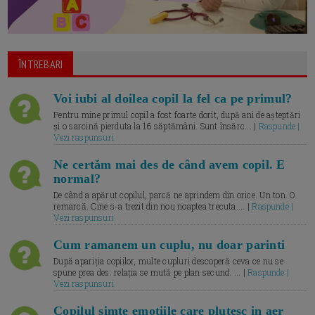
ÎNTREBARI
Voi iubi al doilea copil la fel ca pe primul?
Pentru mine primul copil a fost foarte dorit, după ani de așteptări
și o sarcină pierduta la 16 săptămâni. Sunt însărc... |
Raspunde |
Vezi raspunsuri
Ne certăm mai des de când avem copil. E
normal?
De când a apărut copilul, parcă ne aprindem din orice. Un ton. O
remarcă. Cine s-a trezit din nou noaptea trecuta.... |
Raspunde |
Vezi raspunsuri
Cum ramanem un cuplu, nu doar parinti
După apariția copiilor, multe cupluri descoperă ceva ce nu se
spune prea des: relația se mută pe plan secund. ... |
Raspunde |
Vezi raspunsuri
Copilul simte emotiile care plutesc in aer