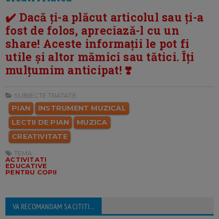
✔️ Dacă ți-a plăcut articolul sau ți-a
fost de folos, apreciază-l cu un
share! Aceste informații le pot fi
utile și altor mămici sau tătici. Îți
mulțumim anticipat! ❣️
SUBIECTE TRATATE:
PIAN
INSTRUMENT MUZICAL
LECTII DE PIAN
MUZICA
CREATIVITATE
TEMA:
ACTIVITATI
EDUCATIVE
PENTRU COPII
VA RECOMANDAM SA CITITI...