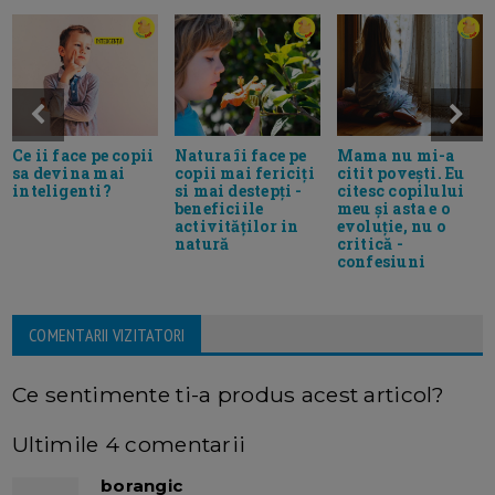
Ce ii face pe copii
Natura îi face pe
Mama nu mi-a
sa devina mai
copii mai fericiți
citit povești. Eu
inteligenti?
si mai destepți -
citesc copilului
beneficiile
meu și asta e o
activităților in
evoluție, nu o
natură
critică -
confesiuni
COMENTARII VIZITATORI
Ce sentimente ti-a produs acest articol?
Ultimile 4 comentarii
borangic