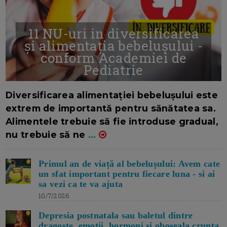
11 NU-uri in diversificarea
și alimentația bebelușului -
conform Academiei de
Pediatrie
16/7/2026
AUTOR: EDITOR DC.
Diversificarea alimentației bebelușului este
extrem de importantă pentru sănătatea sa.
Alimentele trebuie să fie introduse gradual,
nu trebuie să ne
...
Primul an de viață al bebelușului: Avem cate
un sfat important pentru fiecare luna - si ai
sa vezi ca te va ajuta
10/7/2026
Depresia postnatala sau baletul dintre
dragoste, emotii, hormoni si oboseala crunta