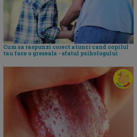
Cum sa raspunzi corect atunci cand copilul
tau face o greseala - sfatul psihologului