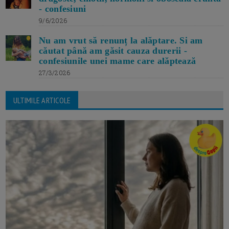
- confesiuni
9/6/2026
Nu am vrut să renunț la alăptare. Si am
căutat până am găsit cauza durerii -
confesiunile unei mame care alăptează
27/3/2026
ULTIMILE ARTICOLE