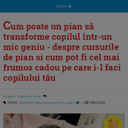
MENIU
C
um poate un pian să
transforme copilul într-un
mic geniu - despre cursurile
de pian si cum pot fi cel mai
frumos cadou pe care i-l faci
copilului tău
Acasa
>
Copilul 4-6 ani
TEMA:
Activitati educative pentru copii
|
4
|
11/8/2025