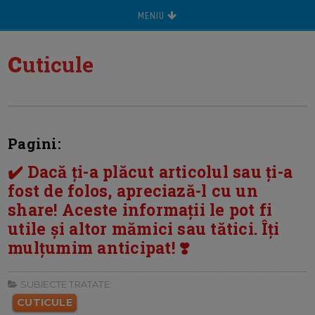
MENIU
c
uticule
Pagini:
✔️ Dacă ți-a plăcut articolul sau ți-a
fost de folos, apreciază-l cu un
share! Aceste informații le pot fi
utile și altor mămici sau tătici. Îți
mulțumim anticipat! ❣️
SUBIECTE TRATATE:
CUTICULE