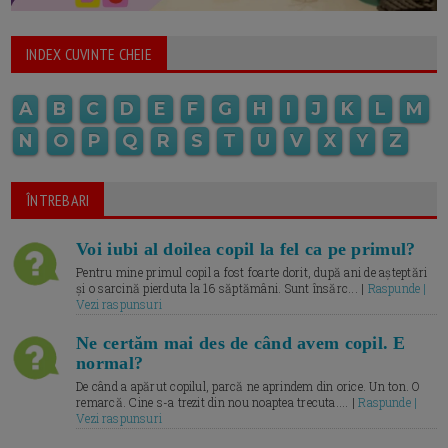
INDEX CUVINTE CHEIE
A
B
C
D
E
F
G
H
I
J
K
L
M
N
O
P
Q
R
S
T
U
V
X
Y
Z
ÎNTREBARI
Voi iubi al doilea copil la fel ca pe primul?
Pentru mine primul copil a fost foarte dorit, după ani de așteptări
și o sarcină pierduta la 16 săptămâni. Sunt însărc... |
Raspunde |
Vezi raspunsuri
Ne certăm mai des de când avem copil. E
normal?
De când a apărut copilul, parcă ne aprindem din orice. Un ton. O
remarcă. Cine s-a trezit din nou noaptea trecuta.... |
Raspunde |
Vezi raspunsuri