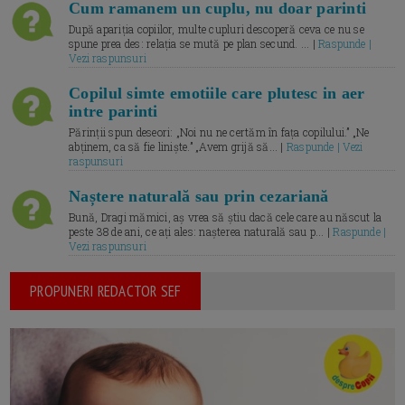
Cum ramanem un cuplu, nu doar parinti
După apariția copiilor, multe cupluri descoperă ceva ce nu se
spune prea des: relația se mută pe plan secund. ... |
Raspunde |
Vezi raspunsuri
Copilul simte emotiile care plutesc in aer
intre parinti
Părinții spun deseori: „Noi nu ne certăm în fața copilului.” „Ne
abținem, ca să fie liniște.” „Avem grijă să... |
Raspunde | Vezi
raspunsuri
Naștere naturală sau prin cezariană
Bună, Dragi mămici, aș vrea să știu dacă cele care au născut la
peste 38 de ani, ce ați ales: nașterea naturală sau p... |
Raspunde |
Vezi raspunsuri
PROPUNERI REDACTOR SEF