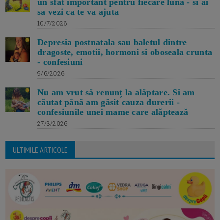
un sfat important pentru fiecare luna - si ai
sa vezi ca te va ajuta
10/7/2026
Depresia postnatala sau baletul dintre
dragoste, emotii, hormoni si oboseala crunta
- confesiuni
9/6/2026
Nu am vrut să renunț la alăptare. Si am
căutat până am găsit cauza durerii -
confesiunile unei mame care alăptează
27/3/2026
ULTIMILE ARTICOLE