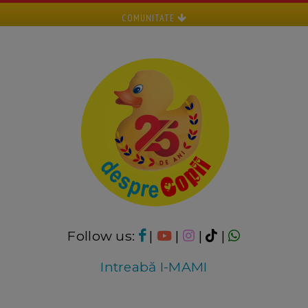
COMUNITATE
Follow us:
|
|
|
|
Intreabă I-MAMI