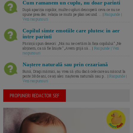
Cum ramanem un cuplu, nu doar parinti
După apariția copiilor, multe cupluri descoperă ceva ce nu se
spune prea des: relația se mută pe plan secund. ... |
Raspunde |
Vezi raspunsuri
Copilul simte emotiile care plutesc in aer
intre parinti
Părinții spun deseori: „Noi nu ne certăm în fața copilului.” „Ne
abținem, ca să fie liniște.” „Avem grijă să... |
Raspunde | Vezi
raspunsuri
Naștere naturală sau prin cezariană
Bună, Dragi mămici, aș vrea să știu dacă cele care au născut la
peste 38 de ani, ce ați ales: nașterea naturală sau p... |
Raspunde |
Vezi raspunsuri
PROPUNERI REDACTOR SEF