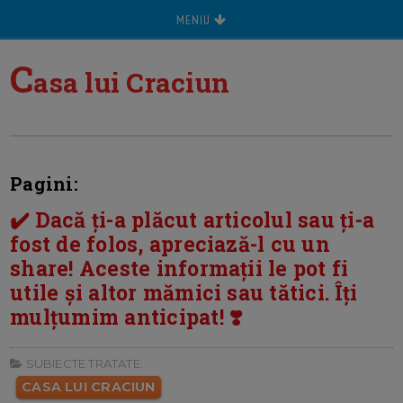
MENIU
C
asa lui Craciun
Pagini:
✔️ Dacă ți-a plăcut articolul sau ți-a
fost de folos, apreciază-l cu un
share! Aceste informații le pot fi
utile și altor mămici sau tătici. Îți
mulțumim anticipat! ❣️
SUBIECTE TRATATE:
CASA LUI CRACIUN