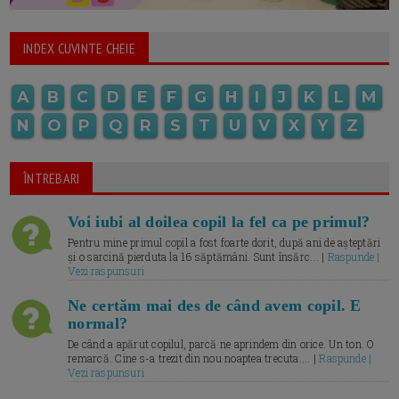
INDEX CUVINTE CHEIE
A
B
C
D
E
F
G
H
I
J
K
L
M
N
O
P
Q
R
S
T
U
V
X
Y
Z
ÎNTREBARI
Voi iubi al doilea copil la fel ca pe primul?
Pentru mine primul copil a fost foarte dorit, după ani de așteptări
și o sarcină pierduta la 16 săptămâni. Sunt însărc... |
Raspunde |
Vezi raspunsuri
Ne certăm mai des de când avem copil. E
normal?
De când a apărut copilul, parcă ne aprindem din orice. Un ton. O
remarcă. Cine s-a trezit din nou noaptea trecuta.... |
Raspunde |
Vezi raspunsuri