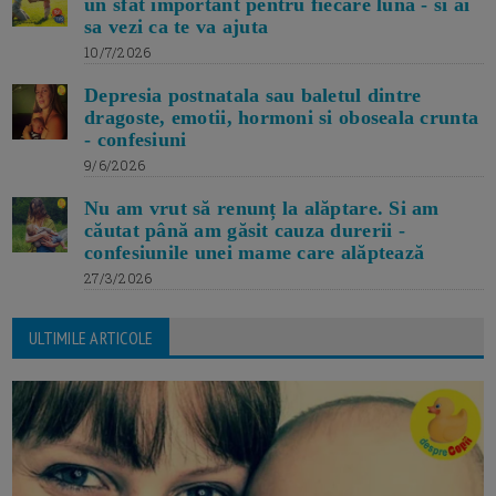
un sfat important pentru fiecare luna - si ai
sa vezi ca te va ajuta
10/7/2026
Depresia postnatala sau baletul dintre
dragoste, emotii, hormoni si oboseala crunta
- confesiuni
9/6/2026
Nu am vrut să renunț la alăptare. Si am
căutat până am găsit cauza durerii -
confesiunile unei mame care alăptează
27/3/2026
ULTIMILE ARTICOLE