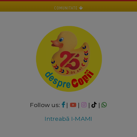
COMUNITATE
Follow us:
|
|
|
|
Intreabă I-MAMI