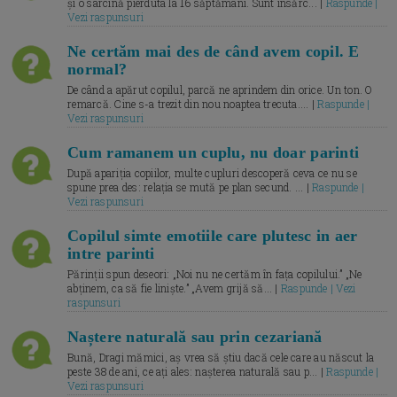
și o sarcină pierduta la 16 săptămâni. Sunt însărc... |
Raspunde |
Vezi raspunsuri
Ne certăm mai des de când avem copil. E
normal?
De când a apărut copilul, parcă ne aprindem din orice. Un ton. O
remarcă. Cine s-a trezit din nou noaptea trecuta.... |
Raspunde |
Vezi raspunsuri
Cum ramanem un cuplu, nu doar parinti
După apariția copiilor, multe cupluri descoperă ceva ce nu se
spune prea des: relația se mută pe plan secund. ... |
Raspunde |
Vezi raspunsuri
Copilul simte emotiile care plutesc in aer
intre parinti
Părinții spun deseori: „Noi nu ne certăm în fața copilului.” „Ne
abținem, ca să fie liniște.” „Avem grijă să... |
Raspunde | Vezi
raspunsuri
Naștere naturală sau prin cezariană
Bună, Dragi mămici, aș vrea să știu dacă cele care au născut la
peste 38 de ani, ce ați ales: nașterea naturală sau p... |
Raspunde |
Vezi raspunsuri