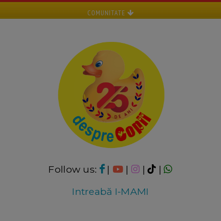
COMUNITATE
Follow us:
|
|
|
|
Intreabă I-MAMI