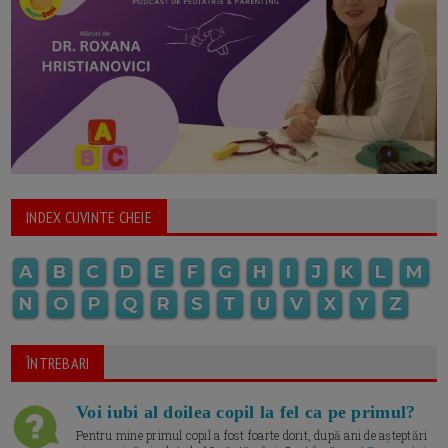
INDEX CUVINTE CHEIE
A
B
C
D
E
F
G
H
I
J
K
L
M
N
O
P
Q
R
S
T
U
V
X
Y
Z
ÎNTREBARI
Voi iubi al doilea copil la fel ca pe primul?
Pentru mine primul copil a fost foarte dorit, după ani de așteptări