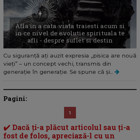
Afla in a cata viata traiesti acum si
in ce nivel de evolutie spirituala te
afli - despre suflet si destin
Cu siguranță ați auzit expresia „pisica are nouă
vieți” – un concept vechi, transmis din
generație în generație. Se spune că și...
Pagini:
1
✔️ Dacă ți-a plăcut articolul sau ți-a
fost de folos, apreciază-l cu un