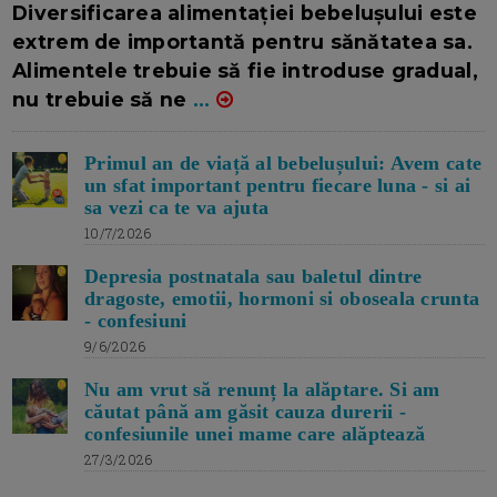
Diversificarea alimentației bebelușului este
extrem de importantă pentru sănătatea sa.
Alimentele trebuie să fie introduse gradual,
nu trebuie să ne
...
Primul an de viață al bebelușului: Avem cate
un sfat important pentru fiecare luna - si ai
sa vezi ca te va ajuta
10/7/2026
Depresia postnatala sau baletul dintre
dragoste, emotii, hormoni si oboseala crunta
- confesiuni
9/6/2026
Nu am vrut să renunț la alăptare. Si am
căutat până am găsit cauza durerii -
confesiunile unei mame care alăptează
27/3/2026