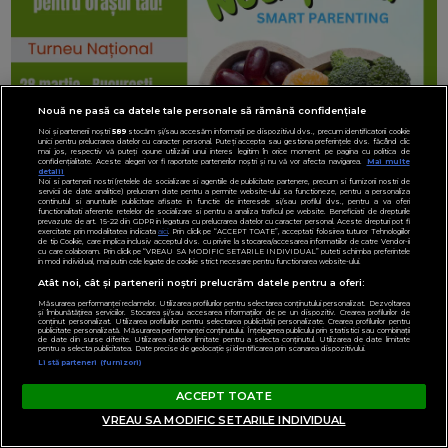
Nouă ne pasă ca datele tale personale să rămână confidențiale
Noi și partenerii noștri
589
stocăm și/sau accesăm informații pe dispozitivul dvs., precum identificatorii cookie
unici pentru prelucrarea datelor cu caracter personal. Puteți accepta sau gestiona preferințele dvs. făcând clic
mai jos, respectiv vă puteți opune utilizării unui interes legitim în orice moment pe pagina cu politica de
confidențialitate. Aceste alegeri vor fi raportate partenerilor noștri și nu vă vor afecta navigarea.
Mai multe
detalii
Noi si partenerii nostri (retelele de socializare si agentiile de publicitate partenere, precum si furnizorii nostri de
servicii de date analitice) prelucram date pentru a permite website-ului sa functioneze, pentru a personaliza
continutul si anunturile publicitare afisate in functie de interesele si/sau profilul dvs., pentru a va oferi
functionalitati aferente retelelor de socializare si pentru a analiza traficul pe website. Beneficiati de drepturile
prevazute de art. 15-22 din GDPR in legatura cu prelucrarea datelor cu caracter personal. Aceste drepturi pot fi
exercitate prin modalitatea indicata
aici
. Prin click pe “ACCEPT TOATE”, acceptati folosirea tuturor Tehnologiilor
de tip Cookie, care implica inclusiv acceptul dvs. cu privire la stocarea/accesarea informatiilor de catre Vendor-ii
cu care colaboram. Prin click pe “VREAU SA MODIFIC SETARILE INDIVIDUAL” puteti schimba preferintele
in mod individual, mai putin cele legate de cookie strict necesare pentru functionarea website-ului.
Atât noi, cât și partenerii noștri prelucrăm datele pentru a oferi:
Măsurarea performanței reclamelor. Utilizarea profilurilor pentru selectarea conținutului personalizat. Dezvoltarea
și îmbunătățirea serviciilor. Stocarea și/sau accesarea informațiilor de pe un dispozitiv. Crearea profilurilor de
conținut personalizat. Utilizarea profilurilor pentru selectarea publicității personalizate. Crearea profilurilor pentru
publicitate personalizată. Măsurarea performanței conținutului. Înțelegerea publicului prin statistici sau combinații
de date din surse diferite. Utilizarea datelor limitate pentru a selecta conținutul. Utilizarea de date limitate
pentru a selecta publicitatea. Date precise de geolocație și identificarea prin scanarea dispozitivului.
Listă parteneri (furnizori)
ACCEPT TOATE
VREAU SA MODIFIC SETARILE INDIVIDUAL