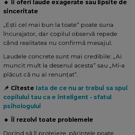
🔹 Îi oferi laude exagerate sau lipsite de
sinceritate
„Ești cel mai bun la toate” poate suna
încurajator, dar copilul observă repede
când realitatea nu confirmă mesajul.
Laudele concrete sunt mai credibile: „Ai
muncit mult la desenul acesta” sau „Mi-a
plăcut că nu ai renunțat”.
📌 Citeste
Iata de ce nu ar trebui sa spui
copilului tau ca e inteligent - sfatul
psihologului
🔹 Îi rezolvi toate problemele
Dorind să îl protejeze, părintele poate