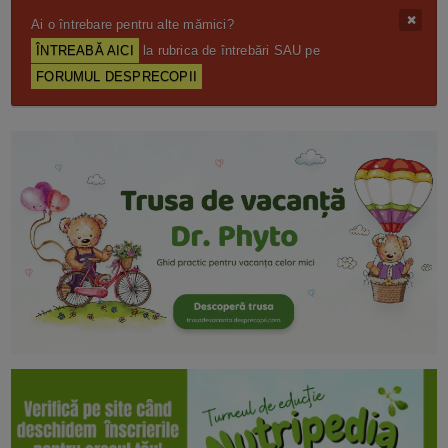
Ai o întrebare pentru alte mămici?
ÎNTREABĂ AICI
la rubrica de întrebări SAU pe
FORUMUL DESPRECOPII