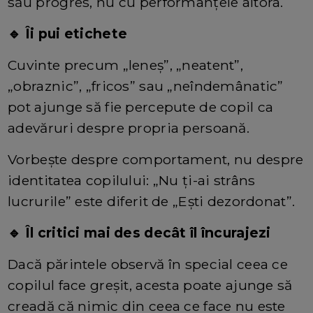
său progres, nu cu performanțele altora.
🔹 Îi pui etichete
Cuvinte precum „leneș”, „neatent”,
„obraznic”, „fricos” sau „neîndemânatic”
pot ajunge să fie percepute de copil ca
adevăruri despre propria persoană.
Vorbește despre comportament, nu despre
identitatea copilului: „Nu ți-ai strâns
lucrurile” este diferit de „Ești dezordonat”.
🔹 Îl critici mai des decât îl încurajezi
Dacă părintele observă în special ceea ce
copilul face greșit, acesta poate ajunge să
creadă că nimic din ceea ce face nu este