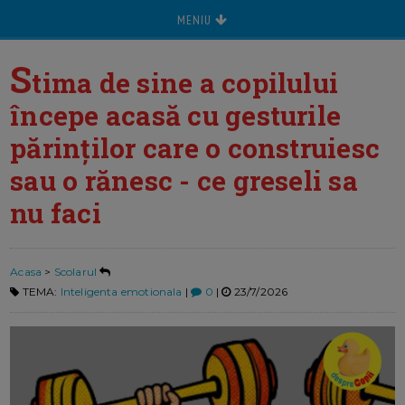
MENIU
S
tima de sine a copilului
începe acasă cu gesturile
părinților care o construiesc
sau o rănesc - ce greseli sa
nu faci
Acasa
>
Scolarul
TEMA:
Inteligenta emotionala
|
0
|
23/7/2026