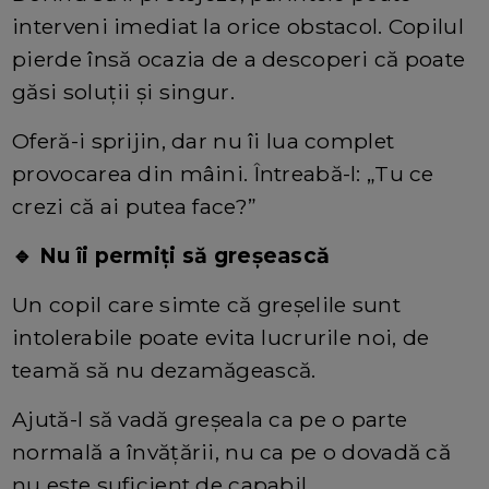
interveni imediat la orice obstacol. Copilul
pierde însă ocazia de a descoperi că poate
găsi soluții și singur.
Oferă-i sprijin, dar nu îi lua complet
provocarea din mâini. Întreabă-l: „Tu ce
crezi că ai putea face?”
🔹 Nu îi permiți să greșească
Un copil care simte că greșelile sunt
intolerabile poate evita lucrurile noi, de
teamă să nu dezamăgească.
Ajută-l să vadă greșeala ca pe o parte
normală a învățării, nu ca pe o dovadă că
nu este suficient de capabil.