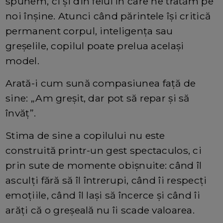
spunem, ci și din felul în care ne tratăm pe
noi înșine. Atunci când părintele își critică
permanent corpul, inteligența sau
greșelile, copilul poate prelua același
model.
Arată-i cum sună compasiunea față de
sine: „Am greșit, dar pot să repar și să
învăț”.
Stima de sine a copilului nu este
construită printr-un gest spectaculos, ci
prin sute de momente obișnuite: când îl
asculți fără să îl întrerupi, când îi respecți
emoțiile, când îl lași să încerce și când îi
arăți că o greșeală nu îi scade valoarea.