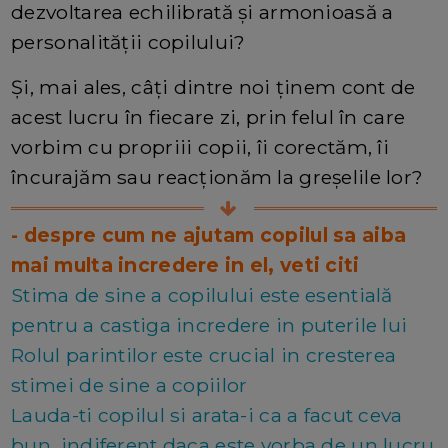
dezvoltarea echilibrată și armonioasă a
personalității copilului?
Și, mai ales, câți dintre noi ținem cont de
acest lucru în fiecare zi, prin felul în care
vorbim cu propriii copii, îi corectăm, îi
încurajăm sau reacționăm la greșelile lor?
- despre cum ne ajutam copilul sa aiba
mai multa incredere in el, veti citi
Stima de sine a copilului este esentială
pentru a castiga incredere in puterile lui
Rolul parintilor este crucial in cresterea
stimei de sine a copiilor
Lauda-ti copilul si arata-i ca a facut ceva
bun, indiferent daca este vorba de un lucru