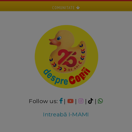
COMUNITATE
Follow us:
|
|
|
|
Intreabă I-MAMI