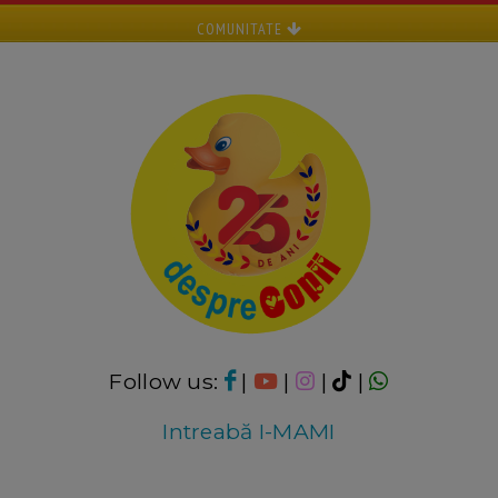
COMUNITATE
Follow us:
|
|
|
|
Intreabă I-MAMI