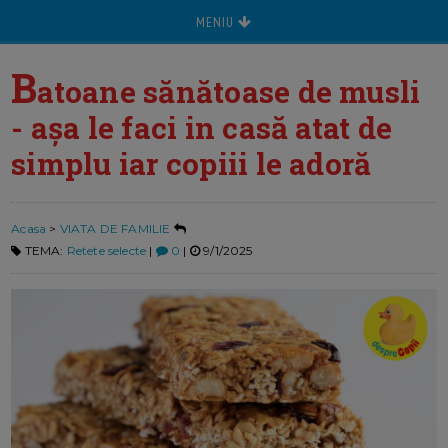
MENIU
B
atoane sănătoase de musli
- așa le faci in casă atat de
simplu iar copiii le adoră
Acasa
>
VIATA DE FAMILIE
TEMA:
Retete selecte
|
0
|
9/1/2025