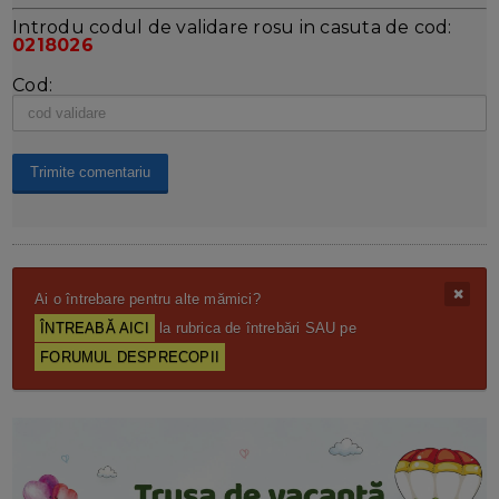
Introdu codul de validare rosu in casuta de cod:
0218026
Cod:
Ai o întrebare pentru alte mămici?
ÎNTREABĂ AICI
la rubrica de întrebări SAU pe
FORUMUL DESPRECOPII