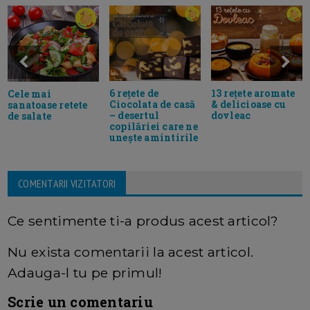
6 rețete de
13 rețete aromate
Cele mai
Ciocolata de casă
& delicioase cu
sanatoase retete
– desertul
dovleac
de salate
copilăriei care ne
unește amintirile
COMENTARII VIZITATORI
Ce sentimente ti-a produs acest articol?
Nu exista comentarii la acest articol.
Adauga-l tu pe primul!
Scrie un comentariu