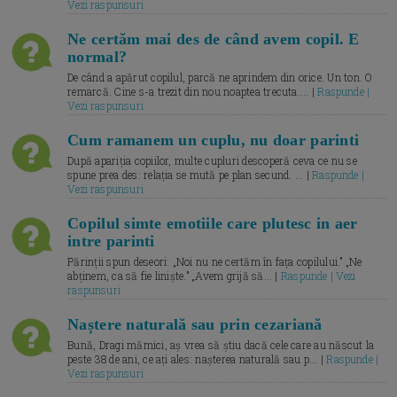
Vezi raspunsuri
Ne certăm mai des de când avem copil. E
normal?
De când a apărut copilul, parcă ne aprindem din orice. Un ton. O
remarcă. Cine s-a trezit din nou noaptea trecuta.... |
Raspunde |
Vezi raspunsuri
Cum ramanem un cuplu, nu doar parinti
După apariția copiilor, multe cupluri descoperă ceva ce nu se
spune prea des: relația se mută pe plan secund. ... |
Raspunde |
Vezi raspunsuri
Copilul simte emotiile care plutesc in aer
intre parinti
Părinții spun deseori: „Noi nu ne certăm în fața copilului.” „Ne
abținem, ca să fie liniște.” „Avem grijă să... |
Raspunde | Vezi
raspunsuri
Naștere naturală sau prin cezariană
Bună, Dragi mămici, aș vrea să știu dacă cele care au născut la
peste 38 de ani, ce ați ales: nașterea naturală sau p... |
Raspunde |
Vezi raspunsuri