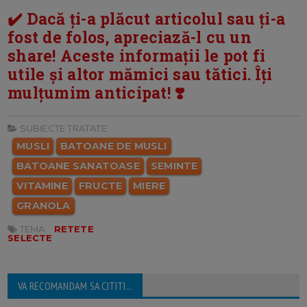
✔️ Dacă ți-a plăcut articolul sau ți-a
fost de folos, apreciază-l cu un
share! Aceste informații le pot fi
utile și altor mămici sau tătici. Îți
mulțumim anticipat! ❣️
SUBIECTE TRATATE:
MUSLI
BATOANE DE MUSLI
BATOANE SANATOASE
SEMINTE
VITAMINE
FRUCTE
MIERE
GRANOLA
TEMA:
RETETE
SELECTE
VA RECOMANDAM SA CITITI...