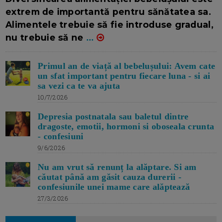
extrem de importantă pentru sănătatea sa.
Alimentele trebuie să fie introduse gradual,
nu trebuie să ne
...
Primul an de viață al bebelușului: Avem cate
un sfat important pentru fiecare luna - si ai
sa vezi ca te va ajuta
10/7/2026
Depresia postnatala sau baletul dintre
dragoste, emotii, hormoni si oboseala crunta
- confesiuni
9/6/2026
Nu am vrut să renunț la alăptare. Si am
căutat până am găsit cauza durerii -
confesiunile unei mame care alăptează
27/3/2026