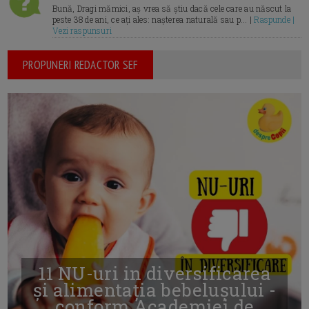
Bună, Dragi mămici, aș vrea să știu dacă cele care au născut la
peste 38 de ani, ce ați ales: nașterea naturală sau p... |
Raspunde |
Vezi raspunsuri
PROPUNERI REDACTOR SEF
11 NU-uri in diversificarea
și alimentația bebelușului -
conform Academiei de