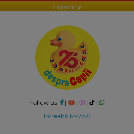
COMUNITATE
Follow us:
|
|
|
|
Intreabă I-MAMI