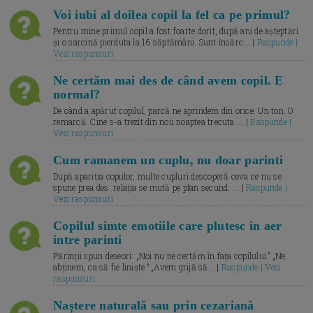
Voi iubi al doilea copil la fel ca pe primul?
Pentru mine primul copil a fost foarte dorit, după ani de așteptări
și o sarcină pierduta la 16 săptămâni. Sunt însărc... |
Raspunde |
Vezi raspunsuri
Ne certăm mai des de când avem copil. E
normal?
De când a apărut copilul, parcă ne aprindem din orice. Un ton. O
remarcă. Cine s-a trezit din nou noaptea trecuta.... |
Raspunde |
Vezi raspunsuri
Cum ramanem un cuplu, nu doar parinti
După apariția copiilor, multe cupluri descoperă ceva ce nu se
spune prea des: relația se mută pe plan secund. ... |
Raspunde |
Vezi raspunsuri
Copilul simte emotiile care plutesc in aer
intre parinti
Părinții spun deseori: „Noi nu ne certăm în fața copilului.” „Ne
abținem, ca să fie liniște.” „Avem grijă să... |
Raspunde | Vezi
raspunsuri
Naștere naturală sau prin cezariană