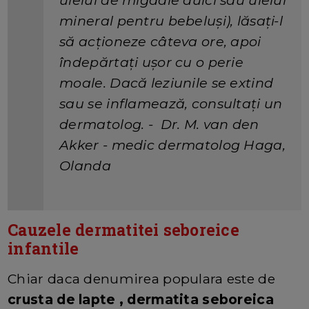
uleiul de migdale dulci sau uleiul
mineral pentru bebeluși), lăsați-l
să acționeze câteva ore, apoi
îndepărtați ușor cu o perie
moale. Dacă leziunile se extind
sau se inflamează, consultați un
dermatolog. - Dr. M. van den
Akker - medic dermatolog Haga,
Olanda
Cauzele dermatitei seboreice
infantile
Chiar daca denumirea populara este de
crusta de lapte , dermatita seboreica