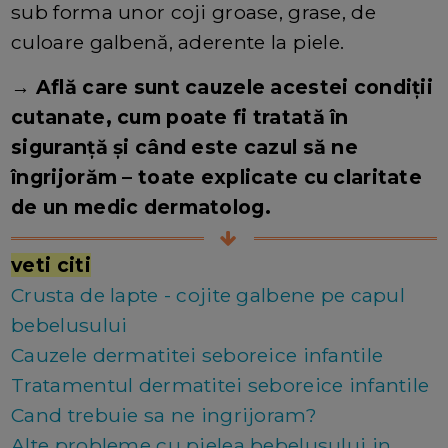
sub forma unor coji groase, grase, de
culoare galbenă, aderente la piele.
→ Află care sunt cauzele acestei condiții
cutanate, cum poate fi tratată în
siguranță și când este cazul să ne
îngrijorăm – toate explicate cu claritate
de un medic dermatolog.
veti citi
Crusta de lapte - cojite galbene pe capul
bebelusului
Cauzele dermatitei seboreice infantile
Tratamentul dermatitei seboreice infantile
Cand trebuie sa ne ingrijoram?
Alte probleme cu pielea bebelusului in