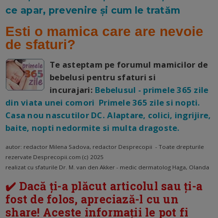
ce apar, prevenire și cum le tratăm
Esti o mamica care are nevoie
de sfaturi?
Te asteptam pe forumul mamicilor de
bebelusi pentru sfaturi si
incurajari:
Bebelusul - primele 365 zile
din viata unei comori Primele 365 zile si nopti.
Casa nou nascutilor DC. Alaptare, colici, ingrijire,
baite, nopti nedormite si multa dragoste.
autor: redactor Milena Sadova, redactor Desprecopii - Toate drepturile
rezervate Desprecopii.com (c) 2025
realizat cu sfaturile Dr. M. van den Akker - medic dermatolog Haga, Olanda
✔️ Dacă ți-a plăcut articolul sau ți-a
fost de folos, apreciază-l cu un
share! Aceste informații le pot fi