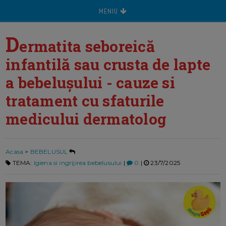
MENIU
D
ermatita seboreică
infantilă sau crusta de lapte
a bebelușului - cauze si
tratament cu sfaturile
medicului dermatolog
Acasa
>
BEBELUSUL
TEMA:
Igiena si ingrijirea bebelusului
|
0
|
23/7/2025