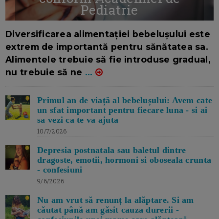
Pediatrie
16/7/2026
AUTOR: EDITOR DC.
Diversificarea alimentației bebelușului este
extrem de importantă pentru sănătatea sa.
Alimentele trebuie să fie introduse gradual,
nu trebuie să ne
...
Primul an de viață al bebelușului: Avem cate
un sfat important pentru fiecare luna - si ai
sa vezi ca te va ajuta
10/7/2026
Depresia postnatala sau baletul dintre
dragoste, emotii, hormoni si oboseala crunta
- confesiuni
9/6/2026
Nu am vrut să renunț la alăptare. Si am
căutat până am găsit cauza durerii -