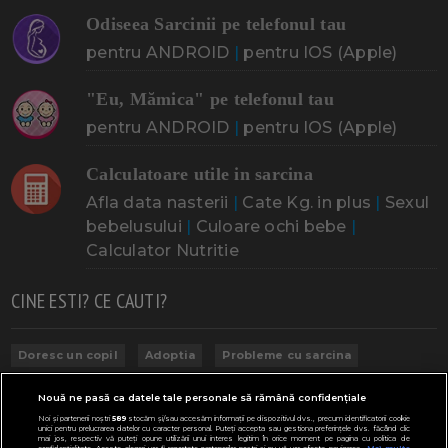
Odiseea Sarcinii pe telefonul tau
pentru ANDROID
|
pentru IOS (Apple)
"Eu, Mămica" pe telefonul tau
pentru ANDROID
|
pentru IOS (Apple)
Calculatoare utile in sarcina
Afla data nasterii
|
Cate Kg. in plus
|
Sexul
bebelusului
|
Culoare ochi bebe
|
Calculator Nutritie
CINE ESTI? CE CAUTI?
Doresc un copil
Adoptia
Probleme cu sarcina
Urmeaza sa nasc
Probleme alaptare
Bebe plange
Nouă ne pasă ca datele tale personale să rămână confidențiale
Bebe febra
Caut bona
Cresa, Gradinta
Noi și partenerii noștri
589
stocăm și/sau accesăm informații pe dispozitivul dvs., precum identificatorii cookie
unici pentru prelucrarea datelor cu caracter personal. Puteți accepta sau gestiona preferințele dvs. făcând clic
mai jos, respectiv vă puteți opune utilizării unui interes legitim în orice moment pe pagina cu politica de
Mergem la scoala
Copil bolnav
Copii cu nevoi speciale