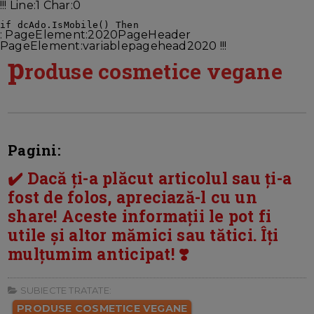
!!! Line:1 Char:0
: PageElement:2020PageHeader
PageElement:variablepagehead2020 !!!
p
roduse cosmetice vegane
Pagini:
✔️ Dacă ți-a plăcut articolul sau ți-a
fost de folos, apreciază-l cu un
share! Aceste informații le pot fi
utile și altor mămici sau tătici. Îți
mulțumim anticipat! ❣️
SUBIECTE TRATATE:
PRODUSE COSMETICE VEGANE