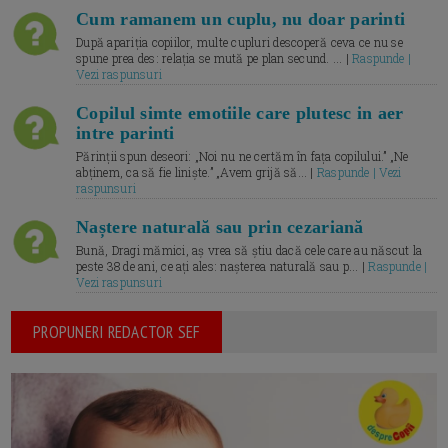
Cum ramanem un cuplu, nu doar parinti
După apariția copiilor, multe cupluri descoperă ceva ce nu se
spune prea des: relația se mută pe plan secund. ... |
Raspunde |
Vezi raspunsuri
Copilul simte emotiile care plutesc in aer
intre parinti
Părinții spun deseori: „Noi nu ne certăm în fața copilului.” „Ne
abținem, ca să fie liniște.” „Avem grijă să... |
Raspunde | Vezi
raspunsuri
Naștere naturală sau prin cezariană
Bună, Dragi mămici, aș vrea să știu dacă cele care au născut la
peste 38 de ani, ce ați ales: nașterea naturală sau p... |
Raspunde |
Vezi raspunsuri
PROPUNERI REDACTOR SEF