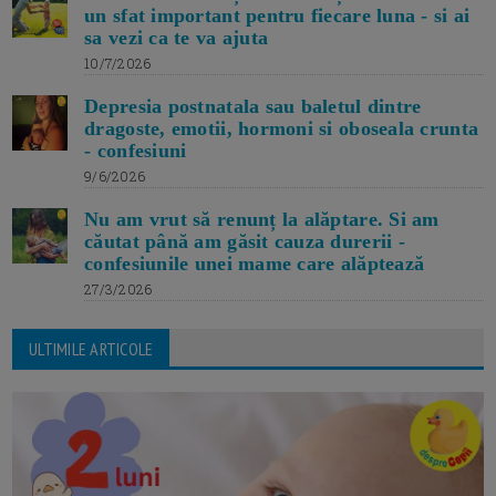
un sfat important pentru fiecare luna - si ai
sa vezi ca te va ajuta
10/7/2026
Depresia postnatala sau baletul dintre
dragoste, emotii, hormoni si oboseala crunta
- confesiuni
9/6/2026
Nu am vrut să renunț la alăptare. Si am
căutat până am găsit cauza durerii -
confesiunile unei mame care alăptează
27/3/2026
ULTIMILE ARTICOLE