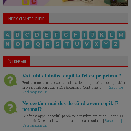
INDEX CUVINTE CHEIE
A
B
C
D
E
F
G
H
I
J
K
L
M
N
O
P
Q
R
S
T
U
V
X
Y
Z
ÎNTREBARI
Voi iubi al doilea copil la fel ca pe primul?
Pentru mine primul copil a fost foarte dorit, după ani de așteptări
și o sarcină pierduta la 16 săptămâni. Sunt însărc... |
Raspunde |
Vezi raspunsuri
Ne certăm mai des de când avem copil. E
normal?
De când a apărut copilul, parcă ne aprindem din orice. Un ton. O
remarcă. Cine s-a trezit din nou noaptea trecuta.... |
Raspunde |
Vezi raspunsuri