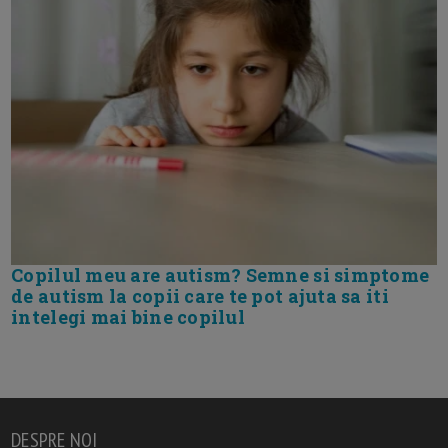
Copilul meu are autism? Semne si simptome
de autism la copii care te pot ajuta sa iti
intelegi mai bine copilul
DESPRE NOI