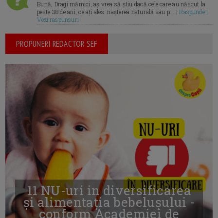
Bună, Dragi mămici, aș vrea să știu dacă cele care au născut la
peste 38 de ani, ce ați ales: nașterea naturală sau p... |
Raspunde |
Vezi raspunsuri
PROPUNERI REDACTOR SEF
11 NU-uri in diversificarea
și alimentația bebelușului -
conform Academiei de