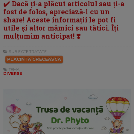
✔️ Dacă ți-a plăcut articolul sau ți-a
fost de folos, apreciază-l cu un
share! Aceste informații le pot fi
utile și altor mămici sau tătici. Îți
mulțumim anticipat! ❣️
SUBIECTE TRATATE:
PLACINTA GRECEASCA
TEMA:
DIVERSE