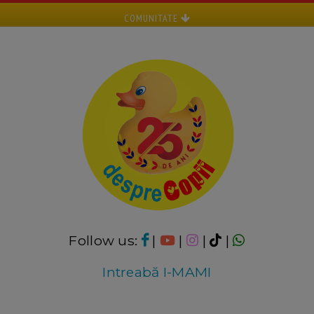
COMUNITATE
Follow us:
|
|
|
|
Intreabă I-MAMI