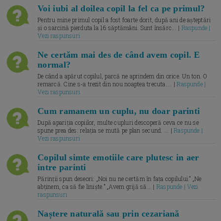
Voi iubi al doilea copil la fel ca pe primul?
Pentru mine primul copil a fost foarte dorit, după ani de așteptări
și o sarcină pierduta la 16 săptămâni. Sunt însărc... |
Raspunde |
Vezi raspunsuri
Ne certăm mai des de când avem copil. E
normal?
De când a apărut copilul, parcă ne aprindem din orice. Un ton. O
remarcă. Cine s-a trezit din nou noaptea trecuta.... |
Raspunde |
Vezi raspunsuri
Cum ramanem un cuplu, nu doar parinti
După apariția copiilor, multe cupluri descoperă ceva ce nu se
spune prea des: relația se mută pe plan secund. ... |
Raspunde |
Vezi raspunsuri
Copilul simte emotiile care plutesc in aer
intre parinti
Părinții spun deseori: „Noi nu ne certăm în fața copilului.” „Ne
abținem, ca să fie liniște.” „Avem grijă să... |
Raspunde | Vezi
raspunsuri
Naștere naturală sau prin cezariană