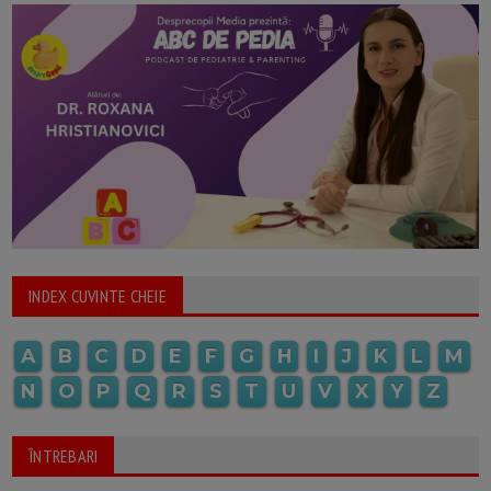
INDEX CUVINTE CHEIE
A
B
C
D
E
F
G
H
I
J
K
L
M
N
O
P
Q
R
S
T
U
V
X
Y
Z
ÎNTREBARI