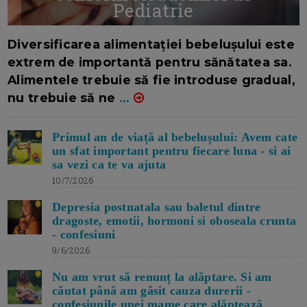
Pediatrie
16/7/2026
AUTOR: EDITOR DC.
Diversificarea alimentației bebelușului este
extrem de importantă pentru sănătatea sa.
Alimentele trebuie să fie introduse gradual,
nu trebuie să ne
...
Primul an de viață al bebelușului: Avem cate
un sfat important pentru fiecare luna - si ai
sa vezi ca te va ajuta
10/7/2026
Depresia postnatala sau baletul dintre
dragoste, emotii, hormoni si oboseala crunta
- confesiuni
9/6/2026
Nu am vrut să renunț la alăptare. Si am
căutat până am găsit cauza durerii -
confesiunile unei mame care alăptează