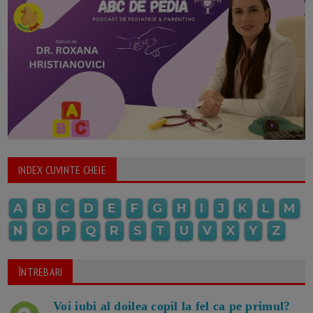
INDEX CUVINTE CHEIE
A
B
C
D
E
F
G
H
I
J
K
L
M
N
O
P
Q
R
S
T
U
V
X
Y
Z
ÎNTREBARI
Voi iubi al doilea copil la fel ca pe primul?