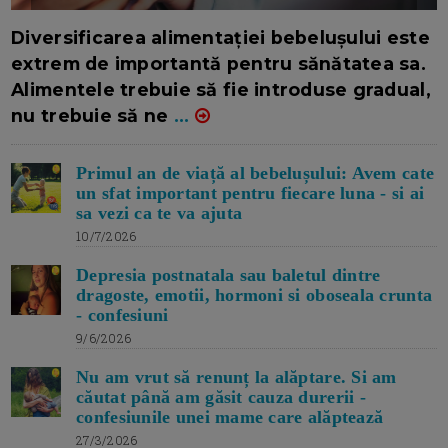
16/7/2026
AUTOR: EDITOR DC.
Diversificarea alimentației bebelușului este
extrem de importantă pentru sănătatea sa.
Alimentele trebuie să fie introduse gradual,
nu trebuie să ne
...
Primul an de viață al bebelușului: Avem cate
un sfat important pentru fiecare luna - si ai
sa vezi ca te va ajuta
10/7/2026
Depresia postnatala sau baletul dintre
dragoste, emotii, hormoni si oboseala crunta
- confesiuni
9/6/2026
Nu am vrut să renunț la alăptare. Si am
căutat până am găsit cauza durerii -
confesiunile unei mame care alăptează
27/3/2026