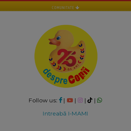
COMUNITATE
Follow us:
|
|
|
|
Intreabă I-MAMI