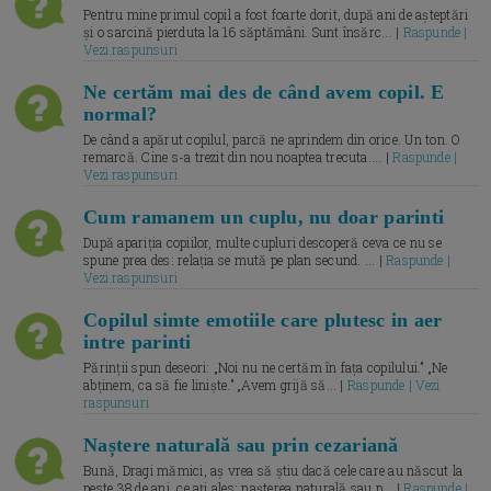
Pentru mine primul copil a fost foarte dorit, după ani de așteptări
și o sarcină pierduta la 16 săptămâni. Sunt însărc... |
Raspunde |
Vezi raspunsuri
Ne certăm mai des de când avem copil. E
normal?
De când a apărut copilul, parcă ne aprindem din orice. Un ton. O
remarcă. Cine s-a trezit din nou noaptea trecuta.... |
Raspunde |
Vezi raspunsuri
Cum ramanem un cuplu, nu doar parinti
După apariția copiilor, multe cupluri descoperă ceva ce nu se
spune prea des: relația se mută pe plan secund. ... |
Raspunde |
Vezi raspunsuri
Copilul simte emotiile care plutesc in aer
intre parinti
Părinții spun deseori: „Noi nu ne certăm în fața copilului.” „Ne
abținem, ca să fie liniște.” „Avem grijă să... |
Raspunde | Vezi
raspunsuri
Naștere naturală sau prin cezariană
Bună, Dragi mămici, aș vrea să știu dacă cele care au născut la
peste 38 de ani, ce ați ales: nașterea naturală sau p... |
Raspunde |