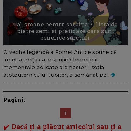
Talismane pentru sarcina. O lista de
pietre semi si pretioase care sunt
benefice sarcinii.
O veche legendă a Romei Antice spune că
Iunona, zeița care sprijină femeile în
momentele delicate ale nașterii, soția
atotputernicului Jupiter, a semănat pe...
Pagini:
1
✔️ Dacă ți-a plăcut articolul sau ți-a