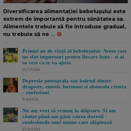
16/7/2026
AUTOR: EDITOR DC.
Diversificarea alimentației bebelușului este
extrem de importantă pentru sănătatea sa.
Alimentele trebuie să fie introduse gradual,
nu trebuie să ne
...
Primul an de viață al bebelușului: Avem cate
un sfat important pentru fiecare luna - si ai
sa vezi ca te va ajuta
10/7/2026
Depresia postnatala sau baletul dintre
dragoste, emotii, hormoni si oboseala crunta
- confesiuni
9/6/2026
Nu am vrut să renunț la alăptare. Si am
căutat până am găsit cauza durerii -
confesiunile unei mame care alăptează
27/3/2026