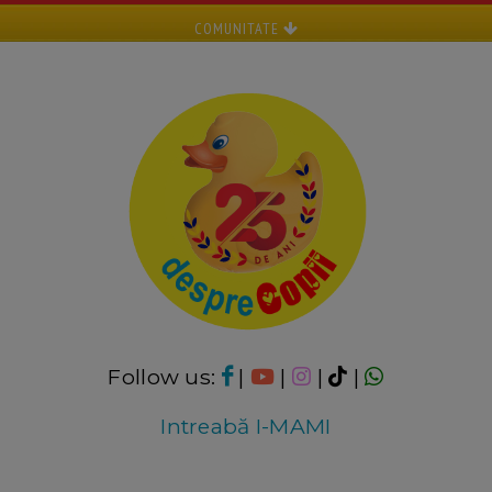
COMUNITATE
Follow us:
|
|
|
|
Intreabă I-MAMI