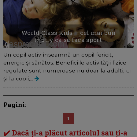
World Class Kids – cel mai bun
motiv ca sa faca sport
Un copil activ înseamnă un copil fericit,
energic şi sănătos. Beneficiile activităţii fizice
regulate sunt numeroase nu doar la adulţi, ci
şi la copii,...
Pagini:
1
✔️ Dacă ți-a plăcut articolul sau ți-a