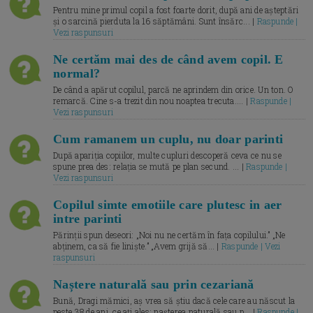
Pentru mine primul copil a fost foarte dorit, după ani de așteptări
și o sarcină pierduta la 16 săptămâni. Sunt însărc... |
Raspunde |
Vezi raspunsuri
Ne certăm mai des de când avem copil. E
normal?
De când a apărut copilul, parcă ne aprindem din orice. Un ton. O
remarcă. Cine s-a trezit din nou noaptea trecuta.... |
Raspunde |
Vezi raspunsuri
Cum ramanem un cuplu, nu doar parinti
După apariția copiilor, multe cupluri descoperă ceva ce nu se
spune prea des: relația se mută pe plan secund. ... |
Raspunde |
Vezi raspunsuri
Copilul simte emotiile care plutesc in aer
intre parinti
Părinții spun deseori: „Noi nu ne certăm în fața copilului.” „Ne
abținem, ca să fie liniște.” „Avem grijă să... |
Raspunde | Vezi
raspunsuri
Naștere naturală sau prin cezariană
Bună, Dragi mămici, aș vrea să știu dacă cele care au născut la
peste 38 de ani, ce ați ales: nașterea naturală sau p... |
Raspunde |