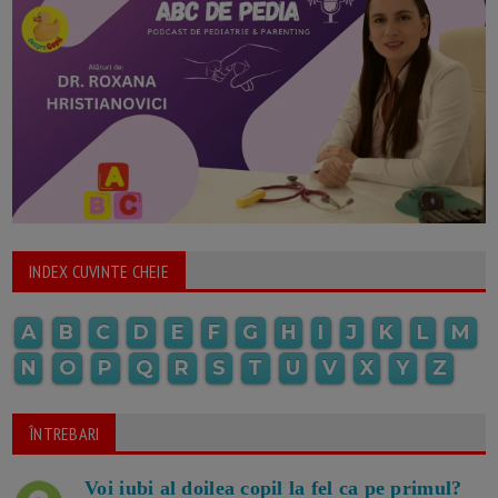
INDEX CUVINTE CHEIE
A
B
C
D
E
F
G
H
I
J
K
L
M
N
O
P
Q
R
S
T
U
V
X
Y
Z
ÎNTREBARI
Voi iubi al doilea copil la fel ca pe primul?