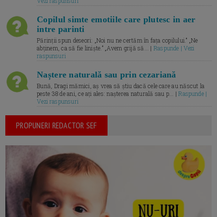
Vezi raspunsuri
Copilul simte emotiile care plutesc in aer
intre parinti
Părinții spun deseori: „Noi nu ne certăm în fața copilului.” „Ne
abținem, ca să fie liniște.” „Avem grijă să... |
Raspunde | Vezi
raspunsuri
Naștere naturală sau prin cezariană
Bună, Dragi mămici, aș vrea să știu dacă cele care au născut la
peste 38 de ani, ce ați ales: nașterea naturală sau p... |
Raspunde |
Vezi raspunsuri
PROPUNERI REDACTOR SEF