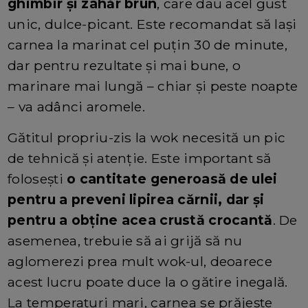
ghimbir și zahăr brun
, care dau acel gust
unic, dulce-picant. Este recomandat să lași
carnea la marinat cel puțin 30 de minute,
dar pentru rezultate și mai bune, o
marinare mai lungă – chiar și peste noapte
– va adânci aromele.
Gătitul propriu-zis la wok necesită un pic
de tehnică și atenție. Este important să
folosești
o cantitate generoasă de ulei
pentru a preveni lipirea cărnii, dar și
pentru a obține acea crustă crocantă
. De
asemenea, trebuie să ai grijă să nu
aglomerezi prea mult wok-ul, deoarece
acest lucru poate duce la o gătire inegală.
La temperaturi mari, carnea se prăjește