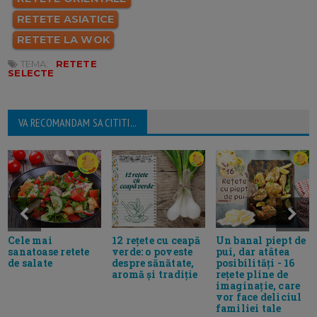
RETETE ASIATICE
RETETE LA WOK
TEMA:
RETETE
SELECTE
VA RECOMANDAM SA CITITI...
12 rețete cu ceapă
Un banal piept de
Cele mai
verde: o poveste
pui, dar atâtea
sanatoase retete
despre sănătate,
posibilități - 16
de salate
aromă și tradiție
rețete pline de
imaginație, care
vor face deliciul
familiei tale