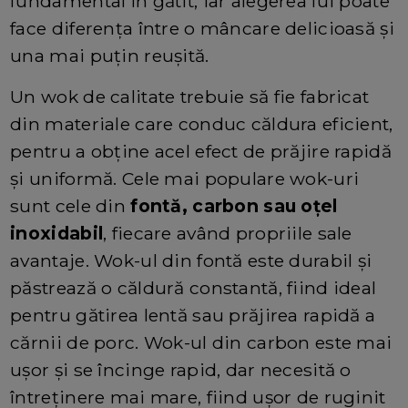
fundamental în gătit, iar alegerea lui poate
face diferența între o mâncare delicioasă și
una mai puțin reușită.
Un wok de calitate trebuie să fie fabricat
din materiale care conduc căldura eficient,
pentru a obține acel efect de prăjire rapidă
și uniformă. Cele mai populare wok-uri
sunt cele din
fontă, carbon sau oțel
inoxidabil
, fiecare având propriile sale
avantaje. Wok-ul din fontă este durabil și
păstrează o căldură constantă, fiind ideal
pentru gătirea lentă sau prăjirea rapidă a
cărnii de porc. Wok-ul din carbon este mai
ușor și se încinge rapid, dar necesită o
întreținere mai mare, fiind ușor de ruginit