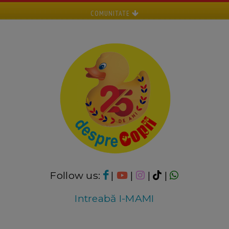
COMUNITATE
Follow us:
|
|
|
|
Intreabă I-MAMI