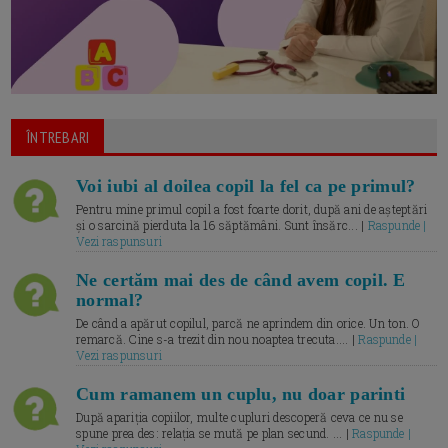
ÎNTREBARI
Voi iubi al doilea copil la fel ca pe primul?
Pentru mine primul copil a fost foarte dorit, după ani de așteptări
și o sarcină pierduta la 16 săptămâni. Sunt însărc... |
Raspunde |
Vezi raspunsuri
Ne certăm mai des de când avem copil. E
normal?
De când a apărut copilul, parcă ne aprindem din orice. Un ton. O
remarcă. Cine s-a trezit din nou noaptea trecuta.... |
Raspunde |
Vezi raspunsuri
Cum ramanem un cuplu, nu doar parinti
După apariția copiilor, multe cupluri descoperă ceva ce nu se
spune prea des: relația se mută pe plan secund. ... |
Raspunde |