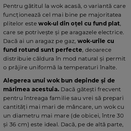
Pentru gătitul la wok acasă, o variantă care
funcționează cel mai bine pe majoritatea
plitelor este
wok-ul din oțel cu fund plat
,
care se potrivește și pe aragazele electrice.
Dacă ai un aragaz pe gaz,
wok-urile cu
fund rotund sunt perfecte
, deoarece
distribuie căldura în mod natural și permit
o prăjire uniformă la temperaturi înalte.
Alegerea unui wok bun depinde și de
mărimea acestuia.
Dacă gătești frecvent
pentru întreaga familie sau vrei să prepari
cantități mai mari de mâncare, un wok cu
un diametru mai mare (de obicei, între 30
și 36 cm) este ideal. Dacă, pe de altă parte,