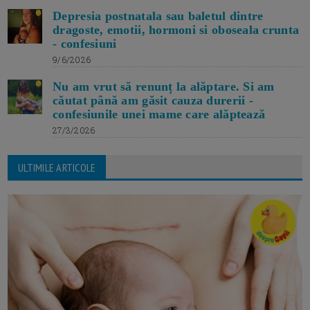
Depresia postnatala sau baletul dintre
dragoste, emotii, hormoni si oboseala crunta
- confesiuni
9/6/2026
Nu am vrut să renunț la alăptare. Si am
căutat până am găsit cauza durerii -
confesiunile unei mame care alăptează
27/3/2026
ULTIMILE ARTICOLE