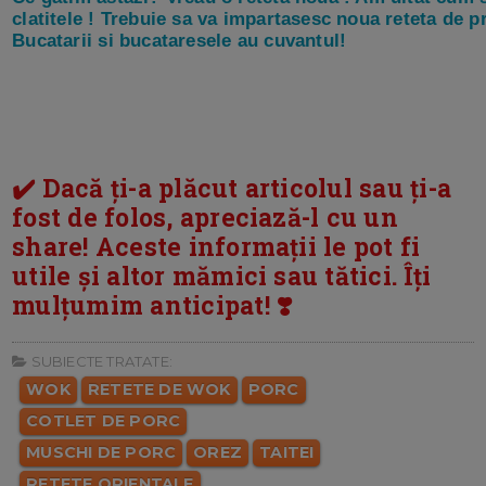
clatitele ! Trebuie sa va impartasesc noua reteta de pr
Bucatarii si bucataresele au cuvantul!
✔️ Dacă ți-a plăcut articolul sau ți-a
fost de folos, apreciază-l cu un
share! Aceste informații le pot fi
utile și altor mămici sau tătici. Îți
mulțumim anticipat! ❣️
SUBIECTE TRATATE:
WOK
RETETE DE WOK
PORC
COTLET DE PORC
MUSCHI DE PORC
OREZ
TAITEI
RETETE ORIENTALE