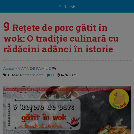
MENIU
9
Rețete de porc gătit în
wok: O tradiție culinară cu
rădăcini adânci în istorie
Acasa
>
VIATA DE FAMILIE
TEMA:
Retete selecte
|
0
|
14/1/2025