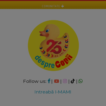
COMUNITATE
Follow us:
|
|
|
|
Intreabă I-MAMI