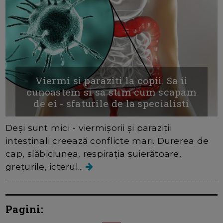
Viermi si paraziti la copii. Sa ii
cunoastem si sa stim cum scapam
de ei - sfaturile de la specialisti
Deși sunt mici - viermișorii și paraziții
intestinali creează conflicte mari. Durerea de
cap, slăbiciunea, respirația șuierătoare,
grețurile, icterul...
Pagini: