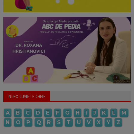
INDEX CUVINTE CHEIE
A
B
C
D
E
F
G
H
I
J
K
L
M
N
O
P
Q
R
S
T
U
V
X
Y
Z