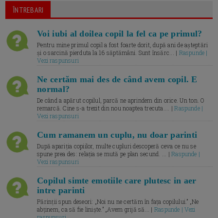
ÎNTREBARI
Voi iubi al doilea copil la fel ca pe primul?
Pentru mine primul copil a fost foarte dorit, după ani de așteptări
și o sarcină pierduta la 16 săptămâni. Sunt însărc... |
Raspunde |
Vezi raspunsuri
Ne certăm mai des de când avem copil. E
normal?
De când a apărut copilul, parcă ne aprindem din orice. Un ton. O
remarcă. Cine s-a trezit din nou noaptea trecuta.... |
Raspunde |
Vezi raspunsuri
Cum ramanem un cuplu, nu doar parinti
După apariția copiilor, multe cupluri descoperă ceva ce nu se
spune prea des: relația se mută pe plan secund. ... |
Raspunde |
Vezi raspunsuri
Copilul simte emotiile care plutesc in aer
intre parinti
Părinții spun deseori: „Noi nu ne certăm în fața copilului.” „Ne
abținem, ca să fie liniște.” „Avem grijă să... |
Raspunde | Vezi
raspunsuri