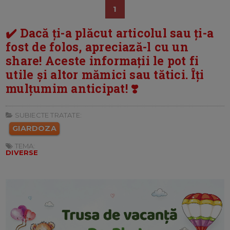
1
✔️ Dacă ți-a plăcut articolul sau ți-a
fost de folos, apreciază-l cu un
share! Aceste informații le pot fi
utile și altor mămici sau tătici. Îți
mulțumim anticipat! ❣️
SUBIECTE TRATATE:
GIARDOZA
TEMA:
DIVERSE