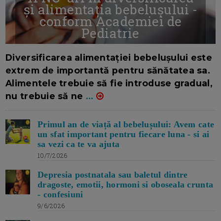
și alimentația bebelușului -
conform Academiei de
Pediatrie
16/7/2026
AUTOR: EDITOR DC.
Diversificarea alimentației bebelușului este
extrem de importantă pentru sănătatea sa.
Alimentele trebuie să fie introduse gradual,
nu trebuie să ne
...
Primul an de viață al bebelușului: Avem cate
un sfat important pentru fiecare luna - si ai
sa vezi ca te va ajuta
10/7/2026
Depresia postnatala sau baletul dintre
dragoste, emotii, hormoni si oboseala crunta
- confesiuni
9/6/2026