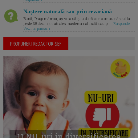
Naștere naturală sau prin cezariană
Bună, Dragi mămici, aș vrea să știu dacă cele care au născut la
peste 38 de ani, ce ați ales: nașterea naturală sau p... |
Raspunde |
Vezi raspunsuri
PROPUNERI REDACTOR SEF
11 NU-uri in diversificarea