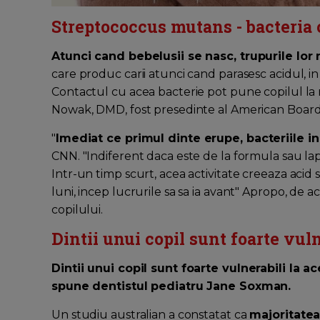
Streptococcus mutans - bacteria 
Atunci cand bebelusii se nasc, trupurile lo
care produc carii atunci cand parasesc acidul, i
Contactul cu acea bacterie pot pune copilul la risc
Nowak, DMD, fost presedinte al American Board o
"
Imediat ce primul dinte erupe, bacteriile i
CNN. "Indiferent daca este de la formula sau lapt
Intr-un timp scurt, acea activitate creeaza acid si
luni, incep lucrurile sa sa ia avant" Apropo, de ac
copilului.
Dintii unui copil sunt foarte vuln
Dintii unui copil sunt foarte vulnerabili la 
spune dentistul pediatru Jane Soxman.
Un studiu australian a constatat ca
majoritatea