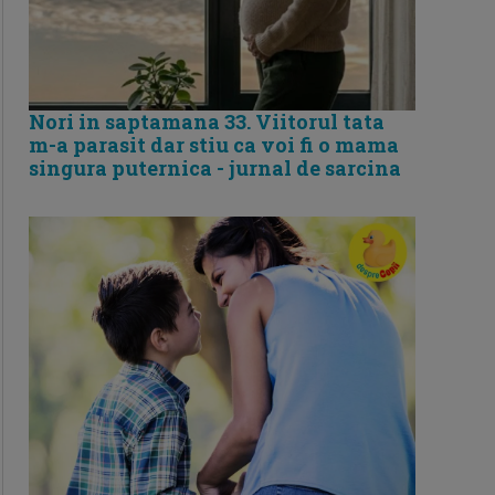
Nori in saptamana 33. Viitorul tata
m-a parasit dar stiu ca voi fi o mama
singura puternica - jurnal de sarcina