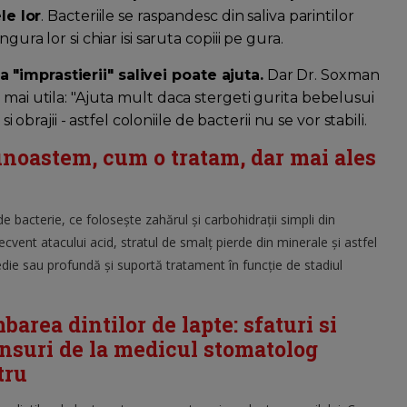
e lor
. Bacteriile se raspandesc din saliva parintilor
gura lor si chiar isi saruta copiii pe gura.
 "imprastierii" salivei poate ajuta.
Dar Dr. Soxman
 mai utila: "Ajuta mult daca stergeti gurita bebelusui
i obrajii - astfel coloniile de bacterii nu se vor stabili.
cunoastem, cum o tratam, dar mai ales
de bacterie, ce foloseşte zahărul şi carbohidraţii simpli din
cvent atacului acid, stratul de smalţ pierde din minerale şi astfel
die sau profundă şi suportă tratament în funcţie de stadiul
area dintilor de lapte: sfaturi si
nsuri de la medicul stomatolog
tru