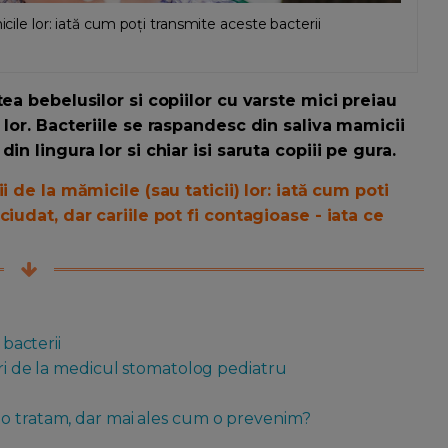
icile lor: iată cum poți transmite aceste bacterii
ea bebelusilor si copiilor cu varste mici preiau
 lor. Bacteriile se raspandesc din saliva mamicii
n lingura lor si chiar isi saruta copiii pe gura.
 de la mămicile (sau taticii) lor: iată cum poti
iudat, dar cariile pot fi contagioase - iata ce
 bacterii
uri de la medicul stomatolog pediatru
 o tratam, dar mai ales cum o prevenim?