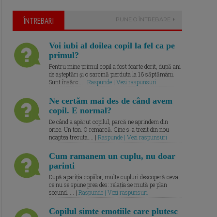
ÎNTREBARI
PUNE O ÎNTREBARE
Voi iubi al doilea copil la fel ca pe
primul?
Pentru mine primul copil a fost foarte dorit, după ani
de așteptări și o sarcină pierduta la 16 săptămâni.
Sunt însărc... |
Raspunde | Vezi raspunsuri
Ne certăm mai des de când avem
copil. E normal?
De când a apărut copilul, parcă ne aprindem din
orice. Un ton. O remarcă. Cine s-a trezit din nou
noaptea trecuta.... |
Raspunde | Vezi raspunsuri
Cum ramanem un cuplu, nu doar
parinti
După apariția copiilor, multe cupluri descoperă ceva
ce nu se spune prea des: relația se mută pe plan
secund. ... |
Raspunde | Vezi raspunsuri
Copilul simte emotiile care plutesc