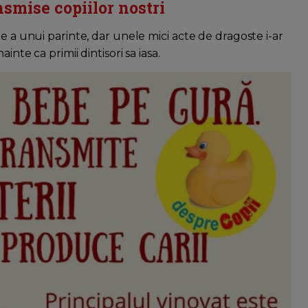
ansmise copiilor nostri
e a unui parinte, dar unele mici acte de dragoste i-ar
nte ca primii dintisori sa iasa.