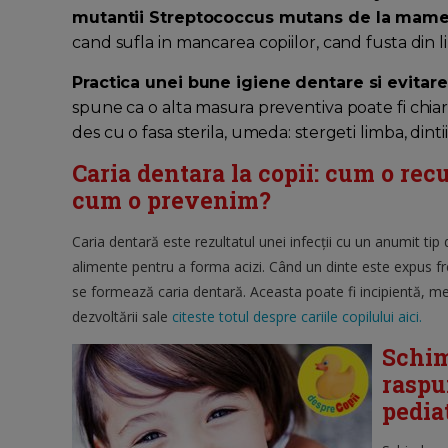
mutantii Streptococcus mutans de la mamel
cand sufla in mancarea copiilor, cand fusta din lin
Practica unei bune igiene dentare si evitarea
spune ca o alta masura preventiva poate fi chiar
des cu o fasa sterila, umeda: stergeti limba, dintii s
Caria dentara la copii: cum o re
cum o prevenim?
Caria dentară este rezultatul unei infecţii cu un anumit tip 
alimente pentru a forma acizi. Când un dinte este expus fre
se formează caria dentară. Aceasta poate fi incipientă, me
dezvoltării sale
citeste totul despre cariile copilului aici.
Schimb
raspu
pedia