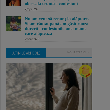
oboseala crunta - confesiuni
9/6/2026
Nu am vrut să renunț la alăptare.
Si am căutat până am găsit cauza
durerii - confesiunile unei mame
care alăptează
27/3/2026
ULTIMILE ARTICOLE
NOUTATI AICI