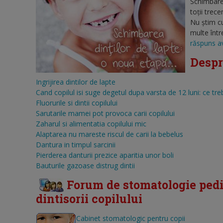
Schimbarea
toţii trec
Nu ştim cu
multe într
răspuns av
Despre
Ingrijirea dintilor de lapte
Cand copilul isi suge degetul dupa varsta de 12 luni: ce treb
Fluorurile si dintii copilului
Sarutarile mamei pot provoca carii copilului
Zaharul si alimentatia copilului mic
Alaptarea nu mareste riscul de carii la bebelus
Dantura in timpul sarcinii
Pierderea danturii prezice aparitia unor boli
Bauturile gazoase distrug dintii
Forum de stomatologie pedia
dintisorii copilului
Cabinet stomatologic pentru copii