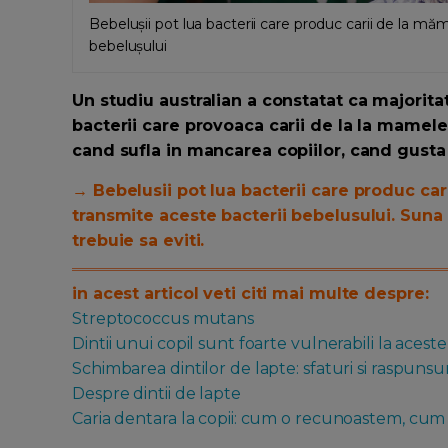
Bebelușii pot lua bacterii care produc carii de la măm
bebelușului
Un studiu australian a constatat ca majoritat
bacterii care provoaca carii de la la mamele
cand sufla in mancarea copiilor, cand gusta di
→ Bebelusii pot lua bacterii care produc carii
transmite aceste bacterii bebelusului. Suna c
trebuie sa eviti.
in acest articol veti citi mai multe despre:
Streptococcus mutans
Dintii unui copil sunt foarte vulnerabili la aceste
Schimbarea dintilor de lapte: sfaturi si raspuns
Despre dintii de lapte
Caria dentara la copii: cum o recunoastem, cum