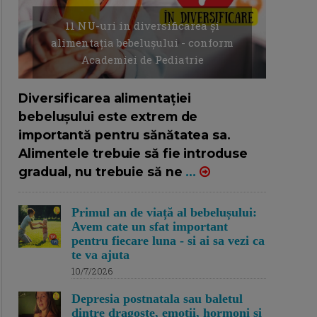
11 NU-uri in diversificarea și
alimentația bebelușului - conform
Academiei de Pediatrie
16/7/2026
AUTOR: EDITOR DC.
Diversificarea alimentației
bebelușului este extrem de
importantă pentru sănătatea sa.
Alimentele trebuie să fie introduse
gradual, nu trebuie să ne
...
Primul an de viață al bebelușului:
Avem cate un sfat important
pentru fiecare luna - si ai sa vezi ca
te va ajuta
10/7/2026
Depresia postnatala sau baletul
dintre dragoste, emotii, hormoni si