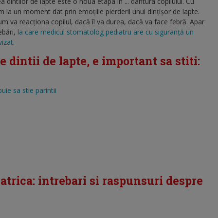
 dintilor de lapte este o noua etapa in ... dantura copilului. Cu
em la un moment dat prin emoţiile pierderii unui dinţişor de lapte.
m va reacţiona copilul, dacă îl va durea, dacă va face febră. Apar
ebări,
la care medicul stomatolog pediatru are cu siguranţă un
izat.
 dintii de lapte, e important sa stiti:
uie sa stie parintii
trica: intrebari si raspunsuri despre