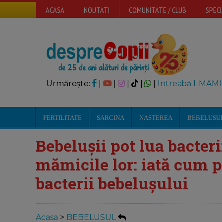
ACASA
NOUTATI
COMUNITATE / CLUB
SPECI
Urmărește:
|
|
|
|
|
Intreabă I-MAMI
FERTILITATE
SARCINA
NASTEREA
BEBELUSU
Bebelușii pot lua bacteri
mămicile lor: iată cum p
bacterii bebelușului
Acasa
>
BEBELUSUL