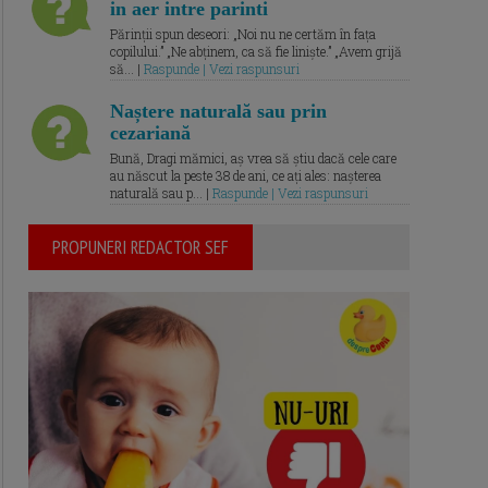
in aer intre parinti
Părinții spun deseori: „Noi nu ne certăm în fața
copilului.” „Ne abținem, ca să fie liniște.” „Avem grijă
să... |
Raspunde | Vezi raspunsuri
Naștere naturală sau prin
cezariană
Bună, Dragi mămici, aș vrea să știu dacă cele care
au născut la peste 38 de ani, ce ați ales: nașterea
naturală sau p... |
Raspunde | Vezi raspunsuri
PROPUNERI REDACTOR SEF