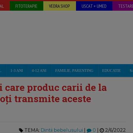
AL
FITOTERAPIE
VEDRA SHOP
USCAT + UMED
TESTARE
L
1-3 ANI
4-12 ANI
FAMILIE, PARENTING
EDUCATIE
S
i care produc carii de la
oți transmite aceste
TEMA:
Dintii bebelusului
|
0
|
2/6/2022