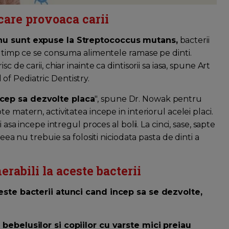
care provoaca carii
r nu sunt expuse la Streptococcus mutans,
bacterii
n timp ce se consuma alimentele ramase pe dinti.
 de carii, chiar inainte ca dintisorii sa iasa, spune Art
f Pediatric Dentistry.
ncep sa dezvolte placa
", spune Dr. Nowak pentru
e matern, activitatea incepe in interiorul acelei placi.
 asa incepe intregul proces al bolii. La cinci, sase, sapte
eea nu trebuie sa folositi niciodata pasta de dinti a
erabili la aceste bacterii
aceste bacterii atunci cand incep sa se dezvolte,
 bebelusilor si copiilor cu varste mici preiau