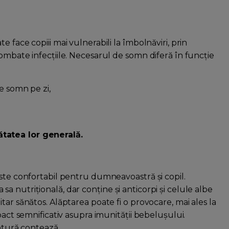
 face copiii mai vulnerabili la îmbolnăviri, prin
ombate infecțiile. Necesarul de somn diferă în funcție
e somn pe zi,
tatea lor generală.
este confortabil pentru dumneavoastră și copil.
 nutrițională, dar conține și anticorpi și celule albe
tar sănătos. Alăptarea poate fi o provocare, mai ales la
pact semnificativ asupra imunității bebelușului.
cătură contează.