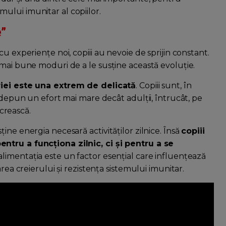
temului imunitar al copiilor.
e”
u experiențe noi, copiii au nevoie de sprijin constant.
 mai bune moduri de a le susține această evoluție.
riei este una extrem de delicată
. Copiii sunt, în
i depun un efort mai mare decât adulții, întrucât, pe
 crească.
ne energia necesară activităților zilnice. Însă
copiii
ntru a funcționa zilnic, ci și pentru a se
 alimentația este un factor esențial care influențează
rea creierului și rezistența sistemului imunitar.