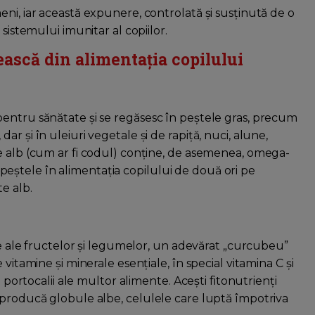
ni, iar această expunere, controlată și susținută de o
sistemului imunitar al copiilor.
sească din alimentația copilului
entru sănătate și se regăsesc în peștele gras, precum
r și în uleiuri vegetale și de rapiță, nuci, alune,
e alb (cum ar fi codul) conține, de asemenea, omega-
ți peștele în alimentația copilului de două ori pe
e alb.
nte ale fructelor și legumelor, un adevărat „curcubeu”
vitamine și minerale esențiale, în special vitamina C și
i portocalii ale multor alimente. Acești fitonutrienți
 producă globule albe, celulele care luptă împotriva