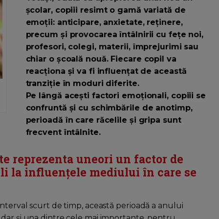
școlar, copiii resimt o gamă variată de
emoții: anticipare, anxietate, reținere,
precum și provocarea întâlnirii cu fețe noi,
profesori, colegi, materii, împrejurimi sau
chiar o școală nouă. Fiecare copil va
reacționa și va fi influențat de această
tranziție în moduri diferite.
Pe lângă acești factori emoționali, copiii se
confruntă și cu schimbările de anotimp,
perioadă în care răcelile și gripa sunt
frecvent întâlnite.
te reprezenta uneori un factor de
li la influențele mediului în care se
nterval scurt de timp, această perioadă a anului
dar și una dintre cele mai importante, pentru