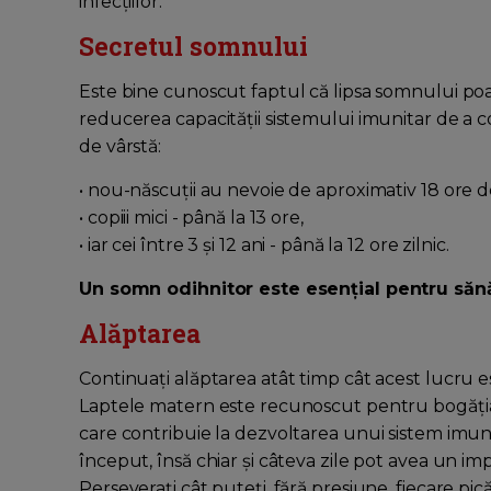
infecțiilor.
Secretul somnului
Este bine cunoscut faptul că lipsa somnului poate
reducerea capacității sistemului imunitar de a c
de vârstă:
• nou-născuții au nevoie de aproximativ 18 ore d
• copiii mici - până la 13 ore,
• iar cei între 3 și 12 ani - până la 12 ore zilnic.
Un somn odihnitor este esențial pentru sănă
Alăptarea
Continuați alăptarea atât timp cât acest lucru 
Laptele matern este recunoscut pentru bogăția sa
care contribuie la dezvoltarea unui sistem imuni
început, însă chiar și câteva zile pot avea un im
Perseverați cât puteți, fără presiune, fiecare pi