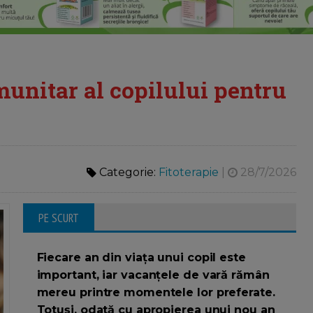
unitar al copilului pentru
Categorie:
Fitoterapie
|
28/7/2026
PE SCURT
Fiecare an din viața unui copil este
important, iar vacanțele de vară rămân
mereu printre momentele lor preferate.
Totuși, odată cu apropierea unui nou an