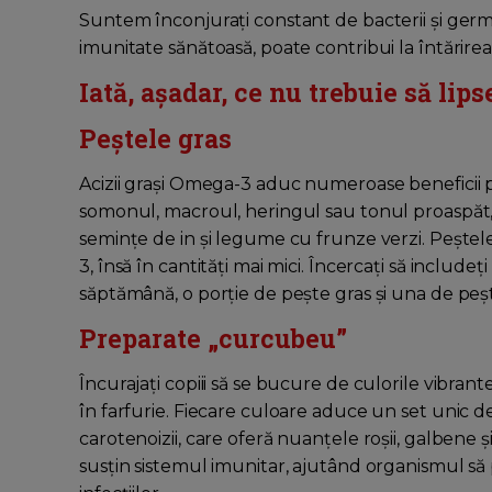
Suntem înconjurați constant de bacterii și germe
imunitate sănătoasă, poate contribui la întărirea 
Iată, așadar, ce nu trebuie să lip
Peștele gras
Acizii grași Omega-3 aduc numeroase beneficii p
somonul, macroul, heringul sau tonul proaspăt, da
semințe de in și legume cu frunze verzi. Peștel
3, însă în cantități mai mici. Încercați să include
săptămână, o porție de pește gras și una de peșt
Preparate „curcubeu”
Încurajați copiii să se bucure de culorile vibra
în farfurie. Fiecare culoare aduce un set unic de 
carotenoizii, care oferă nuanțele roșii, galbene ș
susțin sistemul imunitar, ajutând organismul să