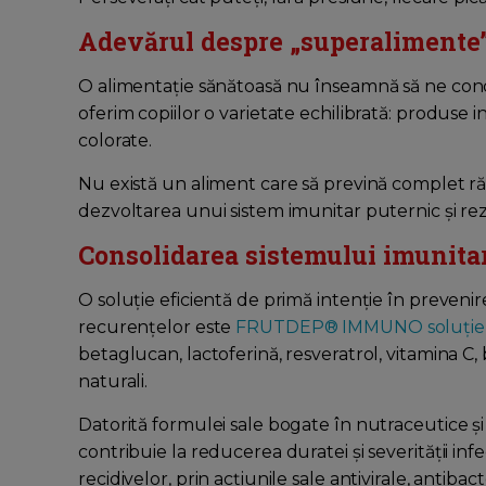
Adevărul despre „superalimente
O alimentație sănătoasă nu înseamnă să ne conc
oferim copiilor o varietate echilibrată: produse 
colorate.
Nu există un aliment care să prevină complet răce
dezvoltarea unui sistem imunitar puternic și rez
Consolidarea sistemului imunitar 
O soluție eficientă de primă intenție în prevenirea 
recurențelor este
FRUTDEP® IMMUNO soluție 
betaglucan, lactoferină, resveratrol, vitamina C,
naturali.
Datorită formulei sale bogate în nutraceutice
contribuie la reducerea duratei și severității infec
recidivelor, prin acțiunile sale antivirale, antib