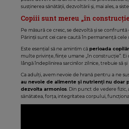
susținerea sănătății, dezvoltării și, mai ales, a sis
Copiii sunt mereu „în construcți
Pe măsură ce cresc, se dezvoltă și se confruntă c
Părinții sunt cei care caută în permanență cele
Este esențial să ne amintim că
perioada copilă
multe privințe, ființe umane „în construcție”. E
lângă îndeplinirea sarcinilor zilnice, trebuie să și
Ca adulți, avem nevoie de hrană pentru a ne susți
au nevoie de alimente și nutrienți nu doar pe
dezvolta armonios
. Din punct de vedere fizic,
sănătatea, forța, integritatea corpului, funcționa