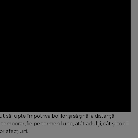
să lupte împotriva bolilor și să țină la distanță
e temporar, fie pe termen lung, atât adulții, cât și copiii
tor afecțiuni.