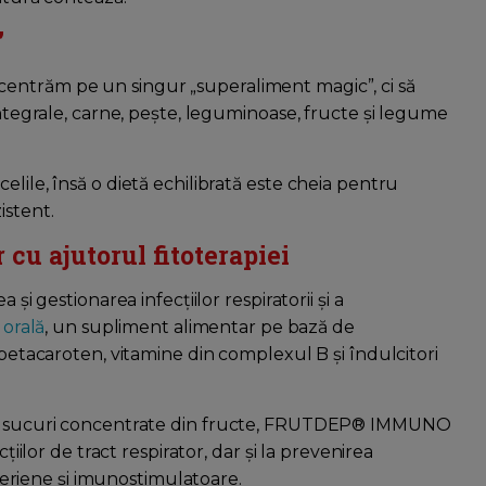
”
entrăm pe un singur „superaliment magic”, ci să
integrale, carne, pește, leguminoase, fructe și legume
lile, însă o dietă echilibrată este cheia pentru
istent.
cu ajutorul fitoterapiei
și gestionarea infecțiilor respiratorii și a
orală
, un supliment alimentar pe bază de
 betacaroten, vitamine din complexul B și îndulcitori
 și sucuri concentrate din fructe, FRUTDEP® IMMUNO
țiilor de tract respirator, dar și la prevenirea
acteriene și imunostimulatoare.