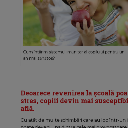
Cum întărim sistemul imunitar al copilului pentru un
an mai sănătos?
Deoarece revenirea la școală poa
stres, copiii devin mai susceptibi
află.
Cu atât de multe schimbări care au loc într-un i
poate deveni una dintre cele mai provocatoare, 