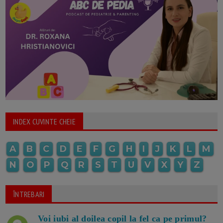
INDEX CUVINTE CHEIE
A
B
C
D
E
F
G
H
I
J
K
L
M
N
O
P
Q
R
S
T
U
V
X
Y
Z
ÎNTREBARI
Voi iubi al doilea copil la fel ca pe primul?