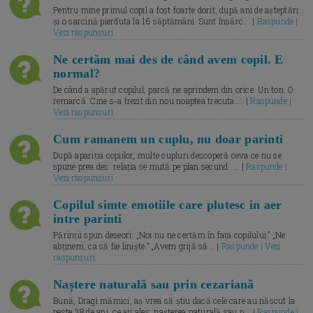
Pentru mine primul copil a fost foarte dorit, după ani de așteptări
și o sarcină pierduta la 16 săptămâni. Sunt însărc... |
Raspunde |
Vezi raspunsuri
Ne certăm mai des de când avem copil. E
normal?
De când a apărut copilul, parcă ne aprindem din orice. Un ton. O
remarcă. Cine s-a trezit din nou noaptea trecuta.... |
Raspunde |
Vezi raspunsuri
Cum ramanem un cuplu, nu doar parinti
După apariția copiilor, multe cupluri descoperă ceva ce nu se
spune prea des: relația se mută pe plan secund. ... |
Raspunde |
Vezi raspunsuri
Copilul simte emotiile care plutesc in aer
intre parinti
Părinții spun deseori: „Noi nu ne certăm în fața copilului.” „Ne
abținem, ca să fie liniște.” „Avem grijă să... |
Raspunde | Vezi
raspunsuri
Naștere naturală sau prin cezariană
Bună, Dragi mămici, aș vrea să știu dacă cele care au născut la
peste 38 de ani, ce ați ales: nașterea naturală sau p... |
Raspunde |