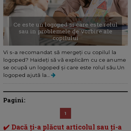
Ce este un logoped si care este rolul
sau in problemele de vorbire ale
copilului
Vi s-a recomandat să mergeți cu copilul la
logoped? Haideți să vă explicăm cu ce anume
se ocupă un logoped și care este rolul său.Un
logoped ajută la...
Pagini:
1
✔️ Dacă ți-a plăcut articolul sau ți-a