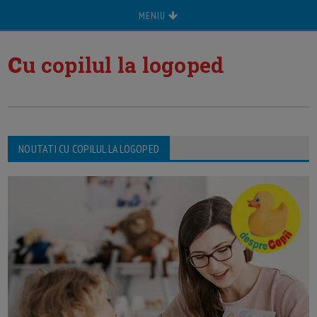
MENIU
c
u copilul la logoped
NOUTATI CU COPILUL LA LOGOPED