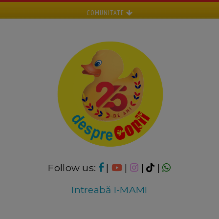
COMUNITATE
Follow us:
|
|
|
|
Intreabă I-MAMI