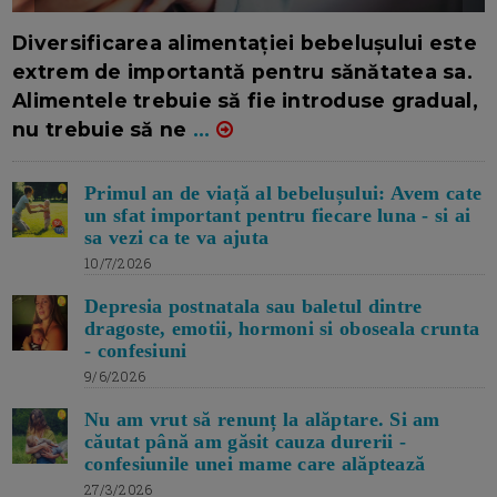
16/7/2026
AUTOR: EDITOR DC.
Diversificarea alimentației bebelușului este
extrem de importantă pentru sănătatea sa.
Alimentele trebuie să fie introduse gradual,
nu trebuie să ne
...
Primul an de viață al bebelușului: Avem cate
un sfat important pentru fiecare luna - si ai
sa vezi ca te va ajuta
10/7/2026
Depresia postnatala sau baletul dintre
dragoste, emotii, hormoni si oboseala crunta
- confesiuni
9/6/2026
Nu am vrut să renunț la alăptare. Si am
căutat până am găsit cauza durerii -
confesiunile unei mame care alăptează
27/3/2026