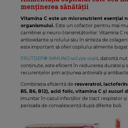
menținerea sănătății
Vitamina C este un micronutrient esențial 
organismului.
Este un cofactor pentru mai mul
carnitinei și neuro-transmițătorilor. Vitamina C 
antioxidante și rolului său în sinteza de colagen 
este important să oferi copilului alimente bogate 
FRUTDEP® IMMUNO soluție orală
, datorită nu
conținute, este eficient în reducerea duratei și se
recurențelor prin acțiunea antivirală și antibact
Combinația eficientă de
r
esveratrol, lactoferin
B5, B6, B12), acid folic, vitamina C și sucuri 
imunitar în cazul infecțiilor de tract respirator ș
perioada de convalescență după diferite boli.