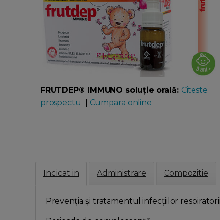
FRUTDEP® IMMUNO soluție orală:
Citeste
prospectul
|
Cumpara online
Indicat in
Administrare
Compozitie
Prevenția și tratamentul infecțiilor respiratori