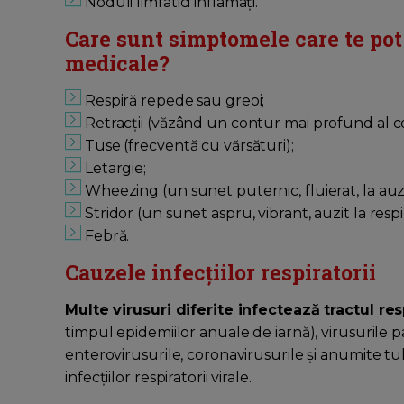
Noduli limfatici inflamați.
Care sunt simptomele care te pot 
medicale?
Respiră repede sau greoi;
Retracții (văzând un contur mai profund al co
Tuse (frecventă cu vărsături);
Letargie;
Wheezing (un sunet puternic, fluierat, la auzul
Stridor (un sunet aspru, vibrant, auzit la respir
Febră.
Cauzele infecțiilor respiratorii
Multe virusuri diferite infectează tractul res
timpul epidemiilor anuale de iarnă), virusurile pa
enterovirusurile, coronavirusurile și anumite tu
infecțiilor respiratorii virale.