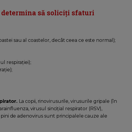
determina să soliciți sfaturi
astei sau al coastelor, decât ceea ce este normal);
 respirației);
ație);
pirator.
La copii, rinovirusurile, virusurile gripale (în
rainfluenza, virusul sincițial respirator (RSV),
lpini de adenovirus sunt principalele cauze ale