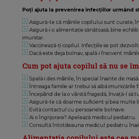
Poți ajuta la prevenirea infecțiilor urmând s
Asigură-te că mâinile copilului sunt curate, î
Asigură-i o alimentație sănătoasă, bine echili
imunitar.
Vaccinează-ți copilul. Infecțiile se pot dezvol
Dacă este deja bolnav, spală-i frecvent mâinile
Cum pot ajuta copilul să nu se 
Spală-i des mâinile, în special înainte de masă
Întreaga familie ar trebui să aibă imunizările f
Începând de la o vârstă fragedă, învață-l să t
Asigură-te că doarme suficient și bea multe l
Evită contactul cu persoanele bolnave.
Ai o îngrijorare? Apelează medicul pediatru.
Consultă întotdeauna medicul pediatru înain
Alimentația copilului este cea m