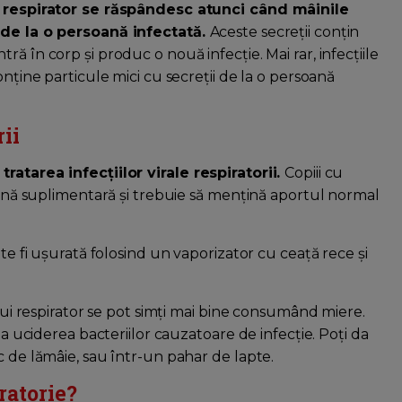
ui respirator se răspândesc atunci când mâinile
e de la o persoană infectată.
Aceste secreții conțin
 intră în corp și produc o nouă infecție. Mai rar, infecțiile
onține particule mici cu secreții de la o persoană
ii
ratarea infecțiilor virale respiratorii.
Copiii cu
dihnă suplimentară și trebuie să mențină aportul normal
ate fi ușurată folosind un vaporizator cu ceață rece și
ului respirator se pot simți mai bine consumând miere.
la uciderea bacteriilor cauzatoare de infecție. Poți da
c de lămâie, sau într-un pahar de lapte.
ratorie?