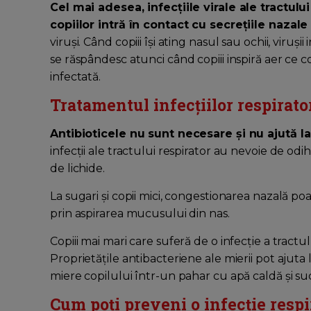
Cel mai adesea, infecțiile virale ale tractul
copiilor intră în contact cu secrețiile nazal
viruși. Când copiii își ating nasul sau ochii, virușii
se răspândesc atunci când copiii inspiră aer ce c
infectată.
Tratamentul infecțiilor respirator
Antibioticele nu sunt necesare și nu ajută la t
infecții ale tractului respirator au nevoie de o
de lichide.
La sugari și copii mici, congestionarea nazală po
prin aspirarea mucusului din nas.
Copiii mai mari care suferă de o infecție a tract
Proprietățile antibacteriene ale mierii pot ajuta 
miere copilului într-un pahar cu apă caldă și su
Cum poți preveni o infecție respi