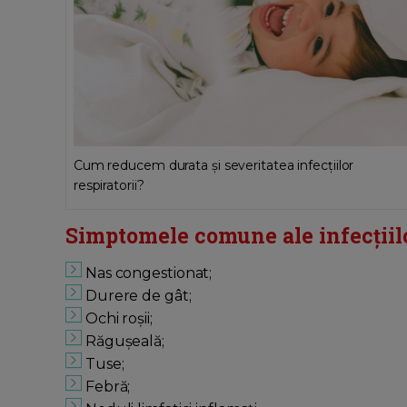
Cum reducem durata și severitatea infecțiilor
respiratorii?
Simptomele comune ale infecțiilor
Nas congestionat;
Durere de gât;
Ochi roșii;
Răguşeală;
Tuse;
Febră;