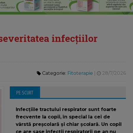
veritatea infecțiilor
Categorie:
Fitoterapie
|
28/7/2026
PE SCURT
Infecțiile tractului respirator sunt foarte
frecvente la copii, în special la cei de
vârstă preșcolară și chiar școlară. Un copil
ce are șase infecții respiratorii pe an nu