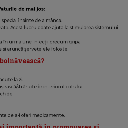
faturile de mai jos:
n special înainte de a mânca.
brată. Acest lucru poate ajuta la stimularea sistemului
ta în urma unei infecții precum gripa.
 și aruncă șervețelele folosite.
îmbolnăvească?
.
ăcute la zi.
ușească/strănute în interiorul cotului.
ichide.
te de a-i oferi medicamente.
ai importantă în promovarea și