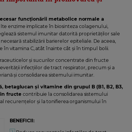
necesar funcționării metabolice normale a
te enzime implicate în biosinteza colagenului,
reglează sistemul imunitar datorită proprietăților sale
necesară stabilizării barierelor epiteliale. De aceea,
în vitamina C, atât înainte cât și în timpul bolii.
traceuticelor și sucurilor concentrate din fructe
verității infecțiilor de tract respirator, precum și a
eriană și consolidarea sistemului imunitar.
ă, betaglucan și vitamine din grupul B (B1, B2, B3,
din fructe
contribuie la consolidarea sistemului
i al recurențelor și la tonifierea organismului în
BENEFICII: