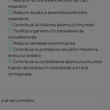
Reduce recurențele infecțiilor de tract
respirator;
Reduce durata și severitatea infecțiilor
respiratorii;
Contribuie la întărirea sistemului imunitar;
Tonifică organismul în perioadele de
convalescență;
Reduce oboseala și extenuarea;
Contribuie la protejarea celulelor împotriva
stresului oxidativ;
Contribuie la consolidarea sistemului imunitar
înainte de intrarea în colectivități și în boli
contagioase.
i și al recurențelor