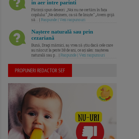
in aer intre parinti
Părinții spun deseori: „Noi nu ne certăm în fața
copilului.” „Ne abținem, ca să fie liniște.” „Avem grijă
să... |
Raspunde | Vezi raspunsuri
Naștere naturală sau prin
cezariană
Bună, Dragi mămici, aș vrea să știu dacă cele care
au născut la peste 38 de ani, ce ați ales: nașterea
naturală sau p... |
Raspunde | Vezi raspunsuri
PROPUNERI REDACTOR SEF