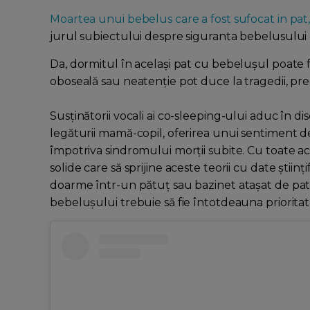
Moartea unui bebelus care a fost sufocat in pat
jurul subiectului despre siguranta bebelusulu
Da, dormitul în același pat cu bebelușul poate 
oboseală sau neatenție pot duce la tragedii, p
Susținătorii vocali ai co-sleeping-ului aduc în di
legăturii mamă-copil, oferirea unui sentiment de
împotriva sindromului morții subite. Cu toate ac
solide care să sprijine aceste teorii cu date știin
doarme într-un pătuț sau bazinet atașat de patu
bebelușului trebuie să fie întotdeauna prioritat