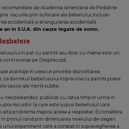
le recomandate de Academia Americană de Pediatrie.
spre riscurile prin sufocare ale bebelului, inclusiv
rea accidentală și strangularea accidentală.
e an în S.U.A. din cauze legate de somn.
dezbatere
lusului in pat cu parintii sau doar cu mama este un
 controverse pe Desprecopii.
roase avantaje in ceea ce priveste dezvoltarea
nte, ca dormitul bebelusului impreuna cu parintii poate
lele cauze ale mortii subite.
iu neozeelandez, publicat cu catva timp in urma in
asupra riscurilor la care este supus bebelusul care
 alta problema majora, aceea a respiratiei. Ei considera
i in primul rand prin diminuarea nivelului de oxigen
ma unui experiment care a constat in supravegherea a