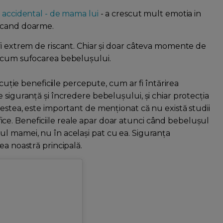
, accidental - de mama lui
- a crescut mult emotia in
i cand doarme.
fi extrem de riscant. Chiar și doar câteva momente de
recum sufocarea bebelușului.
scuție beneficiile percepute, cum ar fi întărirea
 siguranță și încredere bebelușului, și chiar protecția
estea, este important de menționat că nu există studii
țifice. Beneficiile reale apar doar atunci când bebelușul
l mamei, nu în același pat cu ea. Siguranța
ea noastră principală.