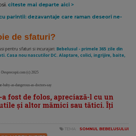
ii.
citeste mai departe aici >
u parintii: dezavantaje care raman deseori ne-
ie de sfaturi?
pentru sfaturi si incurajari:
Bebelusul - primele 365 zile din
i. Casa nou nascutilor DC. Alaptare, colici, ingrijire, baite,
te Desprecopii.com (c) 2025
r-baby-as-dangerous-as-doctors-say
i-a fost de folos, apreciază-l cu un
tile și altor mămici sau tătici. Îți
TEMA:
SOMNUL BEBELUSULUI