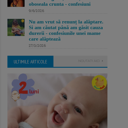
oboseala crunta - confesiuni
9/6/2026
Nu am vrut să renunț la alăptare.
Si am căutat până am găsit cauza
durerii - confesiunile unei mame
care alăptează
27/3/2026
ULTIMILE ARTICOLE
NOUTATI AICI