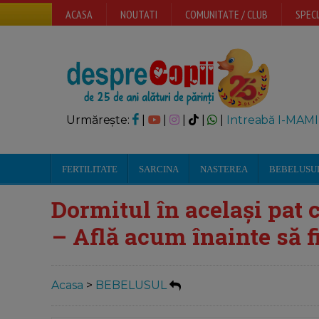
ACASA
NOUTATI
COMUNITATE / CLUB
SPECI
Urmărește:
|
|
|
|
|
Intreabă I-MAMI
FERTILITATE
SARCINA
NASTEREA
BEBELUSU
Dormitul în același pat 
– Află acum înainte să f
Acasa
>
BEBELUSUL