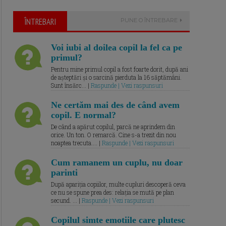
ÎNTREBARI
PUNE O ÎNTREBARE
Voi iubi al doilea copil la fel ca pe
primul?
Pentru mine primul copil a fost foarte dorit, după ani
de așteptări și o sarcină pierduta la 16 săptămâni.
Sunt însărc... |
Raspunde | Vezi raspunsuri
Ne certăm mai des de când avem
copil. E normal?
De când a apărut copilul, parcă ne aprindem din
orice. Un ton. O remarcă. Cine s-a trezit din nou
noaptea trecuta.... |
Raspunde | Vezi raspunsuri
Cum ramanem un cuplu, nu doar
parinti
După apariția copiilor, multe cupluri descoperă ceva
ce nu se spune prea des: relația se mută pe plan
secund. ... |
Raspunde | Vezi raspunsuri
Copilul simte emotiile care plutesc