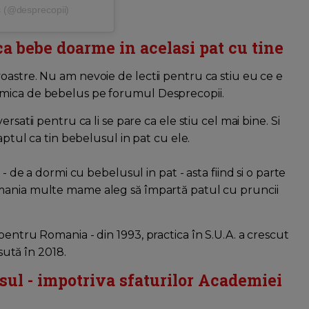
s (@desprecopii)
aca bebe doarme in acelasi pat cu tine
oastre. Nu am nevoie de lectii pentru ca stiu eu ce e
amica de bebelus pe forumul Desprecopii.
satii pentru ca li se pare ca ele stiu cel mai bine. Si
aptul ca tin bebelusul in pat cu ele.
 - de a dormi cu bebelusul in pat - asta fiind si o parte
omania multe mame aleg să împartă patul cu pruncii
pentru Romania - din 1993, practica în S.U.A. a crescut
 sută în 2018.
sul - impotriva sfaturilor Academiei