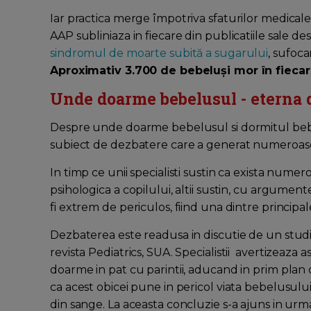
Iar practica merge împotriva sfaturilor medica
AAP subliniaza in fiecare din publicatiile sale de
sindromul de moarte subită a sugarului
, sufoca
Aproximativ 3.700 de bebeluși mor în fiecar
Unde doarme bebelusul - eterna 
Despre unde doarme bebelusul si dormitul bebe
subiect de dezbatere care a generat numeroase
In timp ce unii specialisti sustin ca exista nume
psihologica a copilului, altii sustin, cu argume
fi extrem de periculos, fiind una dintre principa
Dezbaterea este readusa in discutie de un stud
revista Pediatrics, SUA. Specialistii avertizeaza 
doarme in pat cu parintii, aducand in prim plan o
ca acest obicei pune in pericol viata bebelusulu
din sange. La aceasta concluzie s-a ajuns in ur