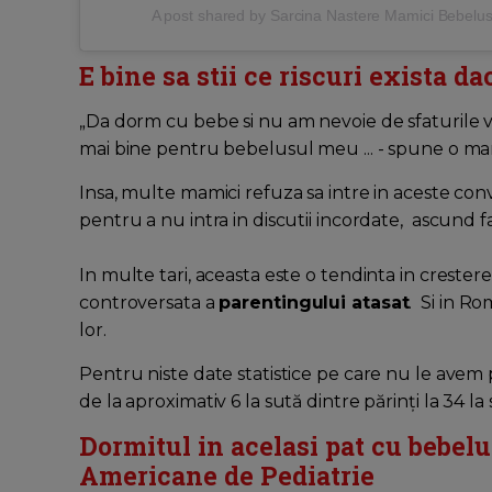
A post shared by Sarcina Nastere Mamici Bebelu
E bine sa stii ce riscuri exista d
„Da dorm cu bebe si nu am nevoie de sfaturile v
mai bine pentru bebelusul meu ... - spune o m
Insa, multe mamici refuza sa intre in aceste conver
pentru a nu intra in discutii incordate, ascund f
In multe tari, aceasta este o tendinta in crestere
controversata a
parentingului atasat
. Si in R
lor.
Pentru niste date statistice pe care nu le avem 
de la aproximativ 6 la sută dintre părinți la 34 la
Dormitul in acelasi pat cu bebelu
Americane de Pediatrie