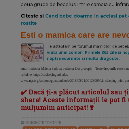
doua grupe de bebelusi intr-o camera cu infraros
Citeste si
Cand bebe doarme in acelasi pat c
rostite
Esti o mamica care are nevo
Te asteptam pe forumul mamicilor de bebelusi 
viata unei comori Primele 365 zile si nopt
nopti nedormite si multa dragoste.
autor: redactor Milena Sadova, redactor Desprecopii - Toate drepturile rezerva
referinte: https://cosleeping.nd.edu/;
www.npr.org/sections/goatsandsoda/2018/05/21/601289695/is-sleeping-with-you
✔️ Dacă ți-a plăcut articolul sau ț
share! Aceste informații le pot fi u
mulțumim anticipat! ❣️
SUBIECTE TRATATE: