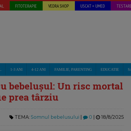
AL
FITOTERAPIE
VEDRA SHOP
USCAT + UMED
TESTARE
L
1-3 ANI
4-12 ANI
FAMILIE, PARENTING
EDUCATIE
S
cu bebelușul: Un risc mortal
ie prea târziu
TEMA:
Somnul bebelusului
|
0
|
18/8/2025