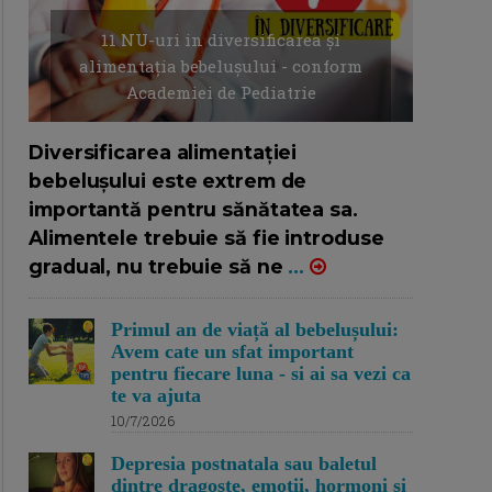
11 NU-uri in diversificarea și
alimentația bebelușului - conform
Academiei de Pediatrie
16/7/2026
AUTOR: EDITOR DC.
Diversificarea alimentației
bebelușului este extrem de
importantă pentru sănătatea sa.
Alimentele trebuie să fie introduse
gradual, nu trebuie să ne
...
Primul an de viață al bebelușului:
Avem cate un sfat important
pentru fiecare luna - si ai sa vezi ca
te va ajuta
10/7/2026
Depresia postnatala sau baletul
dintre dragoste, emotii, hormoni si