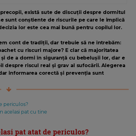
recopii, există sute de discuții despre dormitul
e sunt conștiente de riscurile pe care le implică
ecizia lor este cea mai bună pentru copilul lor.
em cont de tradiții, dar trebuie să ne întrebăm:
achet cu riscuri majore? E clar că majoritatea
și de a dormi în siguranță cu bebelușii lor, dar e
 despre riscul real și grav al sufocării. Alegerea
dar informarea corectă și prevenția sunt
e periculos?
n acelasi pat cu tine
lasi pat atat de periculos?