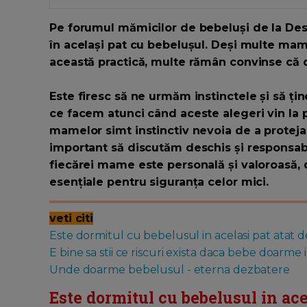
Pe forumul mămicilor de bebeluși de la Desp
în același pat cu bebelușul. Deși multe mam
această practică, multe rămân convinse că d
Este firesc să ne urmăm instinctele și să țin
ce facem atunci când aceste alegeri vin la p
mamelor simt instinctiv nevoia de a proteja 
important să discutăm deschis și responsabil
fiecărei mame este personală și valoroasă, 
esențiale pentru siguranța celor mici.
veti citi
Este dormitul cu bebelusul in acelasi pat atat d
E bine sa stii ce riscuri exista daca bebe doarme i
Unde doarme bebelusul - eterna dezbatere
Este dormitul cu bebelusul in ace