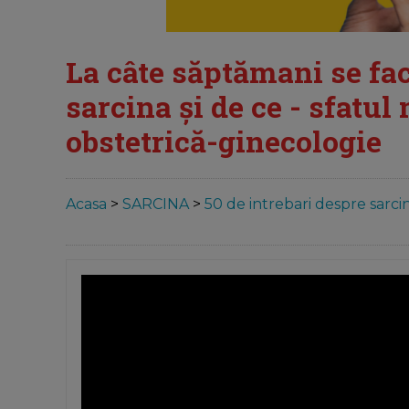
La câte săptămani se fa
sarcina și de ce - sfatu
obstetrică-ginecologie
Acasa
>
SARCINA
>
50 de intrebari despre sarcin