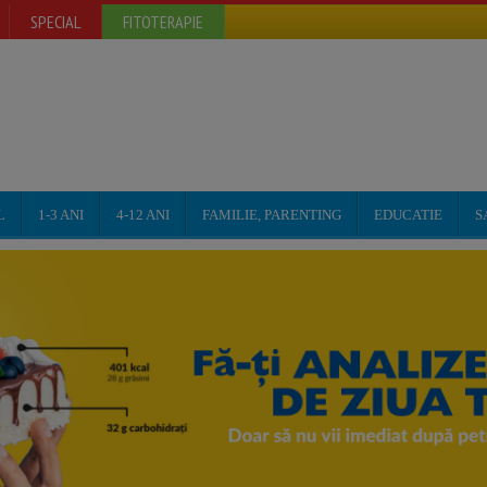
SPECIAL
FITOTERAPIE
L
1-3 ANI
4-12 ANI
FAMILIE, PARENTING
EDUCATIE
S