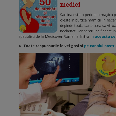
medici
Sarcina este o perioada magica pe
creste in burtica mamicii. In fiecar
depinde toata sanatatea sa viitoare
neclaritati. Iar pentru ca fiecare
specialisti de la Medicover Romania.
Intra
in aceasta sec
► Toate raspunsurile le vei gasi si
pe canalul nostr