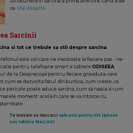
ultrasunete in sarcina si prima amintire: cand si de
ce.
Mai departe...
ea Sarcinii
ina si tot ce trebuie sa stii despre sarcina
elefonul este cel care ne insosteste la fiecare pas - ne-
catie pentru telefoane smart si tablete
ODISEEA
oul de la Desprecopii pentru fiecare graviduta care
nt cum se dezvolta fatul din burtica, cum creste, ce
 ce pericole poate aduce sarcina, cum sa nasca si cum
marele moment: acela in care se va intorce cu
aternitate.
Te invitam sa descarci
aplicatia pentru IOS (Iphone
sau tablete Mac) AICI