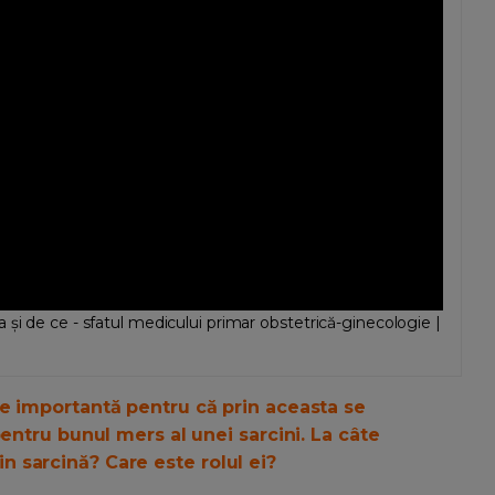
și de ce - sfatul medicului primar obstetrică-ginecologie |
e importantă pentru că prin aceasta se
pentru bunul mers al unei sarcini. La câte
 sarcină? Care este rolul ei?