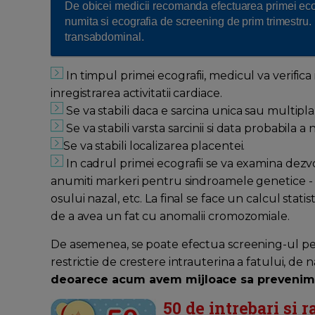
De obicei medicii recomanda efectuarea primei ecog
numita si ecografia de screening de prim trimestru. 
transabdominal.
In timpul primei ecografii, medicul va verifica i
inregistrarea activitatii cardiace.
Se va stabili daca e sarcina unica sau multipla
Se va stabili varsta sarcinii si data probabila 
Se va stabili localizarea placentei.
In cadrul primei ecografii se va examina dezvo
anumiti markeri pentru sindroamele genetice - 
osului nazal, etc. La final se face un calcul stati
de a avea un fat cu anomalii cromozomiale.
De asemenea, se poate efectua screening-ul pen
restrictie de crestere intrauterina a fatului, de
deoarece acum avem mijloace sa prevenim 
50 de intrebari si 