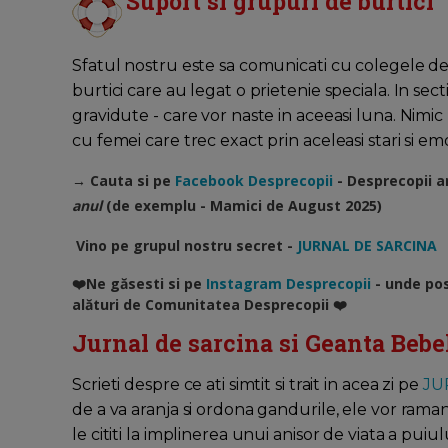
Suport si grupuri de burtici
Sfatul nostru este sa comunicati cu colegele de
burtici care au legat o prietenie speciala. In se
gravidute - care vor naste in aceeasi luna. Nimic
cu femei care trec exact prin aceleasi stari si emot
→ Cauta si pe
Facebook Desprecopii
- Desprecopii a
anul
(de exemplu - Mamici de August 2025)
Vino pe grupul nostru secret -
JURNAL DE SARCINA
❤️Ne găsesti si pe
Instagram Desprecopii
- unde pos
alături de Comunitatea Desprecopii ❤️
Jurnal de sarcina si Geanta Bebe
Scrieti despre ce ati simtit si trait in acea zi pe
JU
de a va aranja si ordona gandurile, ele vor raman
le cititi la implinerea unui anisor de viata a puiu