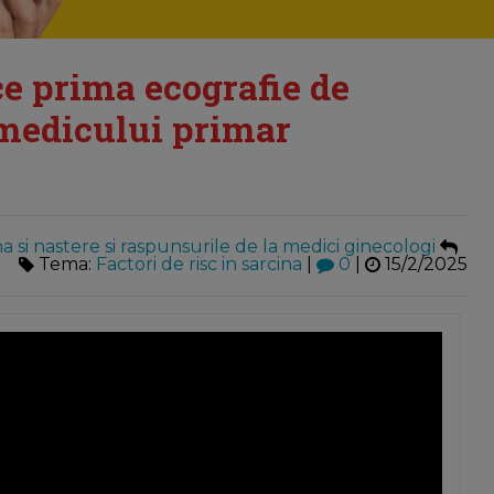
ce prima ecografie de
l medicului primar
a si nastere si raspunsurile de la medici ginecologi
Tema:
Factori de risc in sarcina
|
0
|
15/2/2025