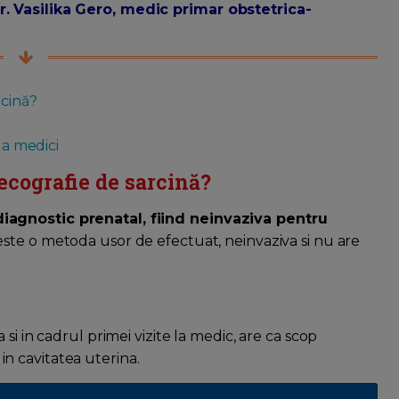
. Vasilika Gero, medic primar obstetrica-
rcină?
la medici
ecografie de sarcină?
iagnostic prenatal, fiind neinvaziva pentru
este o metoda usor de efectuat, neinvaziva si nu are
si in cadrul primei vizite la medic, are ca scop
i in cavitatea uterina.