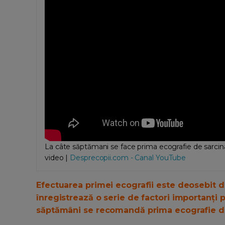
La câte săptămani se face prima ecografie de sarcina 
video |
Desprecopii.com - Canal YouTube
Efectuarea primei ecografii este deosebit d
înregistrează o serie de factori importanți 
săptămâni se recomandă prima ecografie din