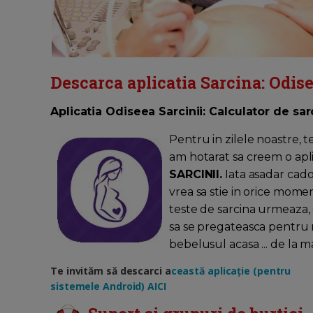
Descarca aplicatia Sarcina: Odise
Aplicatia Odiseea Sarcinii: Calculator de sarc
Pentru in zilele noastre, t
am hotarat sa creem o apli
SARCINII.
Iata asadar cad
vrea sa stie in orice mome
teste de sarcina urmeaza,
sa se pregateasca pentru 
bebelusul acasa ... de la m
Te invităm să descarci a
ceastă aplicație (pentru
sistemele Android) AICI