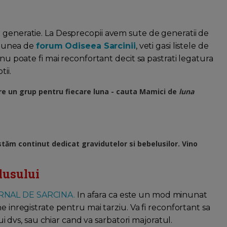
 generatie. La Desprecopii avem sute de generatii de
ctiunea de
forum Odiseea Sarcinii
, veti gasi listele de
 nu poate fi mai reconfortant decit sa pastrati legatura
ii.
re un grup pentru fiecare luna - cauta Mamici de
luna
tăm continut dedicat gravidutelor si bebelusilor. Vino
lusului
RNAL DE SARCINA.
In afara ca este un mod minunat
e inregistrate pentru mai tarziu. Va fi reconfortant sa
lui dvs, sau chiar cand va sarbatori majoratul.