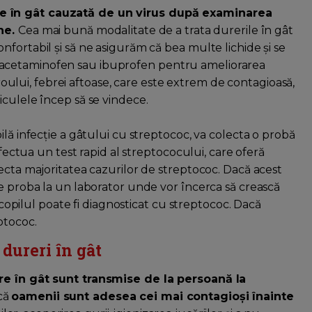
e în gât cauzată de un virus după examinarea
ene.
Cea mai bună modalitate de a trata durerile în gât
fortabil și să ne asigurăm că bea multe lichide și se
acetaminofen sau ibuprofen pentru ameliorarea
ioroului, febrei aftoase, care este extrem de contagioasă,
iculele încep să se vindece.
ilă infecție a gâtului cu streptococ, va colecta o probă
efectua un test rapid al streptococului, care oferă
ecta majoritatea cazurilor de streptococ. Dacă acest
te proba la un laborator unde vor încerca să crească
, copilul poate fi diagnosticat cu streptococ. Dacă
ptococ.
dureri în gât
ere în gât sunt transmise de la persoană la
că
oamenii sunt adesea cei mai contagioși înainte