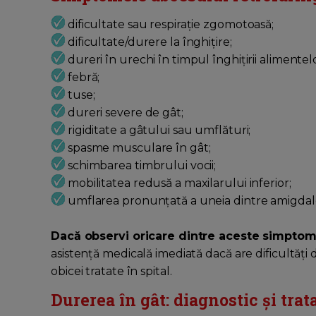
dificultate sau respirație zgomotoasă;
dificultate/durere la înghițire;
dureri în urechi în timpul înghițirii alimentel
febră;
tuse;
dureri severe de gât;
rigiditate a gâtului sau umflături;
spasme musculare în gât;
schimbarea timbrului vocii;
mobilitatea redusă a maxilarului inferior;
umflarea pronunțată a uneia dintre amigdal
Dacă observi oricare dintre aceste simptom
asistență medicală imediată dacă are dificultăți d
obicei tratate în spital.
Durerea în gât: diagnostic și tra