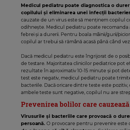
Medicul pediatru poate diagnostica o durer
copilului și eliminarea unei infecții bacteri
cauzate de un virus este să menținem copilul con
odihnește. Medicul pediatru poate recomanda 
febrei și a durerii. Pentru boala mâinii/gurii/pic
copilul ar trebui să rămână acasă până când vez
Dacă medicul pediatru este îngrijorat de o posib
de testare. Majoritatea clinicilor pediatrice pot 
rezultate în aproximativ 10-15 minute și pot det
test este negativ, medicul pediatru poate trimi
bacteriile. Dacă oricare dintre teste este pozitiv
ambele teste sunt negative, copilul nu are stre
Prevenirea bolilor care cauzează 
Virusurile și bacteriile care provoacă o dur
persoană.
O provocare pentru prevenire este 