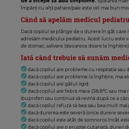
de a începe să aibă simptome.
Spălarea mâinil
împărți cu alții pahare/paie este cel mai bun mo
Când să apelăm medicul pediatr
Dacă copilul se plânge de o durere în gât care n
adresăm medicului pediatru. Acest lucru este val
de stomac, salivare (deoarece doare la înghițir
Iată când trebuie să sunăm medic
dacă copilul are probleme cu respirația sau da
dacă copilul are probleme la înghițire, mai al
dacă copilul are gâtul rigid;
dacă copilul are febră mare (38.8°C sau mai
ibuprofen sau continuă să revină după ce a căzu
dacă copilul refuză să bea sau bea mult mai p
dacă durerea este severă (orice durere severă 
dacă copilul este atât de somnoros încât este
dacă copilul are o erupție cutanată, dureri d