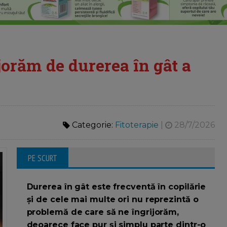
jorăm de durerea în gât a
Categorie:
Fitoterapie
|
28/7/2026
PE SCURT
Durerea în gât este frecventă în copilărie
și de cele mai multe ori nu reprezintă o
problemă de care să ne îngrijorăm,
deoarece face pur și simplu parte dintr-o