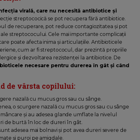
nfecția virală, care nu necesită antibiotice și
ecție streptococică se pot recupera fără antibiotice.
mpul de recuperare, pot reduce contagiozitatea și pot
 ale streptococului. Cele mai importante complicații
re poate afecta inima și articulațiile. Antibioticele
riene, cum ar fi streptococul, dar prezintă propriile
i alergice și dezvoltarea rezistenței la antibiotice. De
bioticele necesare pentru durerea în gât și când
 de vârsta copilului:
rgere nazală cu mucus gros sau cu sânge.
enea, o scurgere nazală cu mucus gros sau cu sânge
e mâncare și au adesea glande umflate la nivelul
ri de burtă în loc de dureri în gât.
sunt adesea mai bolnavi și pot avea dureri severe de
amate și puroi pe amigdale.