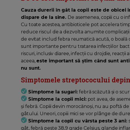
Cauza durerii în gât la copii este de obicei i
dispare de la sine.
De asemenea, copiii cu o inf
Cu toate acestea, antibioticele pot accelera ti
reduce riscul de a dezvolta anumite complicații
de evitat includ febra reumatică acută, o boală ca
sunt importante pentru tratarea infecțiilor bacte
riscuri, inclusiv diaree, infecții cu drojdie, reacți
aceea,
este important să știm când sunt anti
nu sunt.
Simptomele streptococului depind
Simptome la sugari:
febră scăzută și o scu
Simptome la copii mici:
pot avea, de asem
și febră. Copiii devin morocănoși, nu au poftă d
gâtului. Uneori, copiii mici se vor plânge de dure
Simptome la copii cu vârsta peste 3 ani:
gât, febră peste 38,9 grade Celsius, glande infl