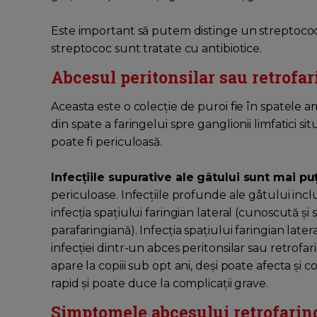
Este important să putem distinge un streptococ 
streptococ sunt tratate cu antibiotice.
Abcesul peritonsilar sau retrofa
Aceasta este o colecție de puroi fie în spatele am
din spate a faringelui spre ganglionii limfatici si
poate fi periculoasă.
Infecțiile supurative ale gâtului sunt mai pu
periculoase. Infecțiile profunde ale gâtului incl
infecția spațiului faringian lateral (cunoscută ș
parafaringiană). Infecția spațiului faringian lat
infecției dintr-un abces peritonsilar sau retrofar
apare la copiii sub opt ani, deși poate afecta și co
rapid și poate duce la complicații grave.
Simptomele abcesului retrofarin