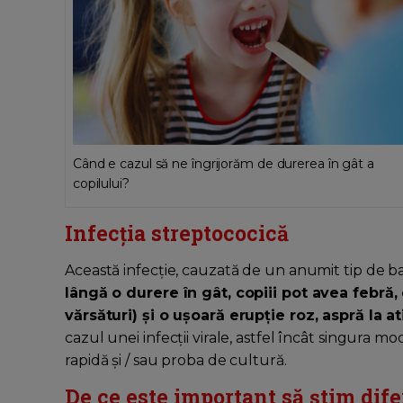
Când e cazul să ne îngrijorăm de durerea în gât a
copilului?
Infecția streptococică
Această infecție, cauzată de un anumit tip de ba
lângă o durere în gât, copiii pot avea febră
vărsături) și o ușoară erupție roz, aspră la a
cazul unei infecții virale, astfel încât singura m
rapidă și / sau proba de cultură.
De ce este important să știm dif