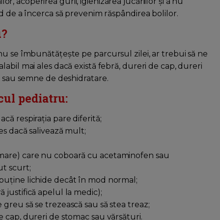
or, acoperirea gurii, igienizarea jucăriilor și a nu
d de a încerca să prevenim răspândirea bolilor.
u?
u se îmbunătățește pe parcursul zilei, ar trebui să ne
abil mai ales dacă există febră, dureri de cap, dureri
e) sau semne de deshidratare.
ul pediatru:
că respirația pare diferită;
es dacă salivează mult;
 mare) care nu coboară cu acetaminofen sau
t scurt;
uține lichide decât în ​​mod normal;
justifică apelul la medic);
 greu să se trezească sau să stea treaz;
e cap, dureri de stomac sau vărsături.