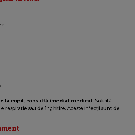
or;
e.
e la copil, consultă imediat medicul.
Solicită
e respirație sau de înghițire. Aceste infecții sunt de
tament