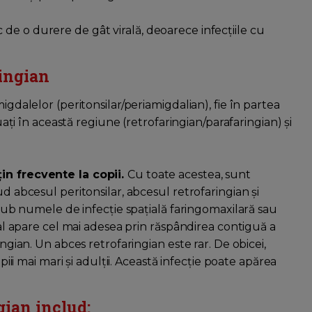
de o durere de gât virală, deoarece infecțiile cu
ringian
igdalelor (peritonsilar/periamigdalian), fie în partea
tuați în această regiune (retrofaringian/parafaringian) și
țin frecvente la copii.
Cu toate acestea, sunt
ud abcesul peritonsilar, abcesul retrofaringian și
i sub numele de infecție spațială faringomaxilară sau
eral apare cel mai adesea prin răspândirea contiguă a
ingian. Un abces retrofaringian este rar. De obicei,
piii mai mari și adulții. Această infecție poate apărea
gian includ: