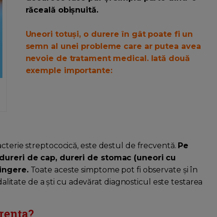
răceală obișnuită.
Uneori totuși, o durere în gât poate fi un
semn al unei probleme care ar putea avea
nevoie de tratament medical. Iată două
exemple importante:
cterie streptococică, este destul de frecventă.
Pe
, dureri de cap, dureri de stomac (uneori cu
tingere.
Toate aceste simptome pot fi observate și în
odalitate de a ști cu adevărat diagnosticul este testarea
erența?