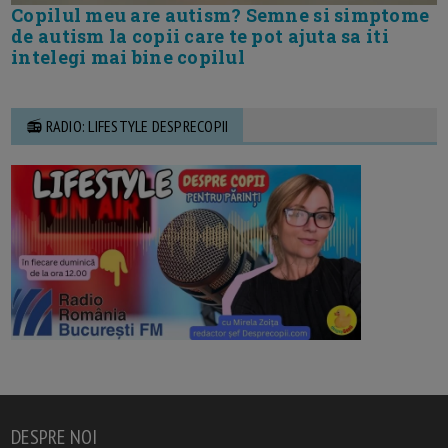
Copilul meu are autism? Semne si simptome
de autism la copii care te pot ajuta sa iti
intelegi mai bine copilul
📻 RADIO: LIFESTYLE DESPRECOPII
DESPRE NOI