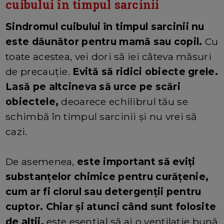
cuibului în timpul sarcinii
Sindromul cuibului în timpul sarcinii nu
este dăunător pentru mamă sau copil.
Cu
toate acestea, vei dori să iei câteva măsuri
de precauție.
Evită să ridici obiecte grele.
Lasă pe altcineva să urce pe scări
obiectele,
deoarece echilibrul tău se
schimbă în timpul sarcinii și nu vrei să
cazi.
De asemenea,
este important să eviți
substanțelor chimice pentru curățenie,
cum ar fi clorul sau detergenții pentru
cuptor. Chiar și atunci când sunt folosite
de alții,
este esențial să ai o ventilație bună