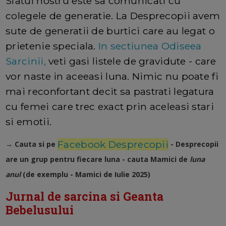
Sfatul nostru este sa comunicati cu
colegele de generatie. La Desprecopii avem
sute de generatii de burtici care au legat o
prietenie speciala.
In sectiunea Odiseea
Sarcinii,
veti gasi listele de gravidute - care
vor naste in aceeasi luna. Nimic nu poate fi
mai reconfortant decit sa pastrati legatura
cu femei care trec exact prin aceleasi stari
si emotii.
Facebook Desprecopii
→ Cauta si pe
- Desprecopii
are un grup pentru fiecare luna - cauta Mamici de
luna
anul
(de exemplu - Mamici de Iulie 2025)
Jurnal de sarcina si Geanta
Bebelusului