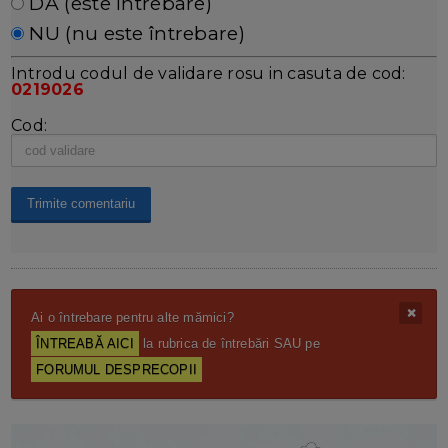
DA (este întrebare)
NU (nu este întrebare)
Introdu codul de validare rosu in casuta de cod:
0219026
Cod:
Ai o întrebare pentru alte mămici?
ÎNTREABĂ AICI
la rubrica de întrebări SAU pe
FORUMUL DESPRECOPII