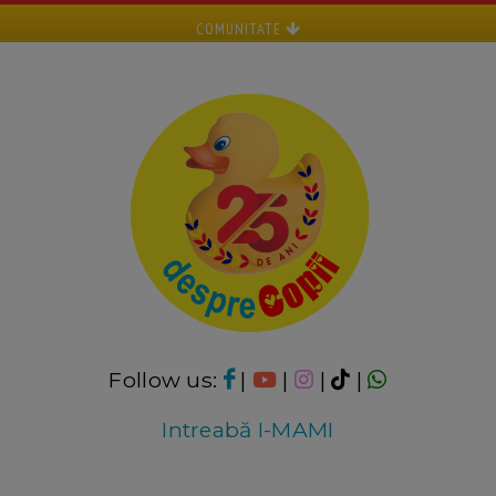
COMUNITATE
Follow us:
|
|
|
|
Intreabă I-MAMI