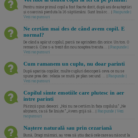
Pentru mine primul copil a fost foarte dorit, după ani de așteptări
și o sarcină pierduta la 16 săptămâni. Sunt însărc... |
Raspunde |
Vezi raspunsuri
Ne certăm mai des de când avem copil. E
normal?
De când a apărut copilul, parcă ne aprindem din orice. Un ton. O
remarcă. Cine s-a trezit din nou noaptea trecuta.... |
Raspunde |
Vezi raspunsuri
Cum ramanem un cuplu, nu doar parinti
După apariția copiilor, multe cupluri descoperă ceva ce nu se
spune prea des: relația se mută pe plan secund. ... |
Raspunde |
Vezi raspunsuri
Copilul simte emotiile care plutesc in aer
intre parinti
Părinții spun deseori: „Noi nu ne certăm în fața copilului.” „Ne
abținem, ca să fie liniște.” „Avem grijă să... |
Raspunde | Vezi
raspunsuri
Naștere naturală sau prin cezariană
Bună, Dragi mămici, aș vrea să știu dacă cele care au născut la