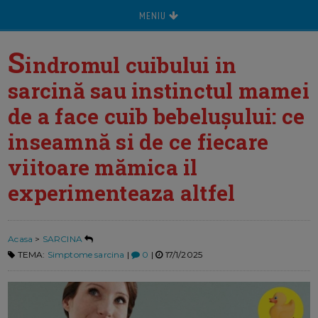
MENIU
S
indromul cuibului in
sarcină sau instinctul mamei
de a face cuib bebelușului: ce
inseamnă si de ce fiecare
viitoare mămica il
experimenteaza altfel
Acasa
>
SARCINA
TEMA:
Simptome sarcina
|
0
|
17/1/2025