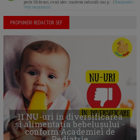
peste 38 de ani, ce ați ales: nașterea naturală sau p... |
Raspunde |
Vezi raspunsuri
PROPUNERI REDACTOR SEF
11 NU-uri in diversificarea
și alimentația bebelușului -
conform Academiei de
Pediatrie