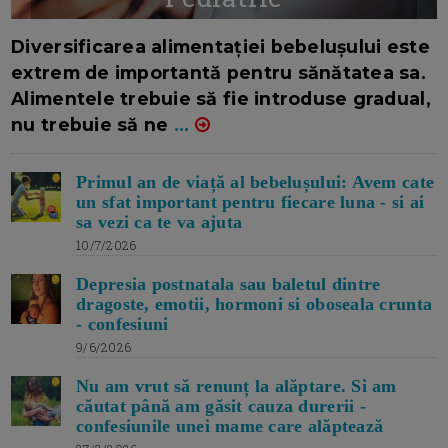
16/7/2026
AUTOR: EDITOR DC.
Diversificarea alimentației bebelușului este
extrem de importantă pentru sănătatea sa.
Alimentele trebuie să fie introduse gradual,
nu trebuie să ne
...
Primul an de viață al bebelușului: Avem cate
un sfat important pentru fiecare luna - si ai
sa vezi ca te va ajuta
10/7/2026
Depresia postnatala sau baletul dintre
dragoste, emotii, hormoni si oboseala crunta
- confesiuni
9/6/2026
Nu am vrut să renunț la alăptare. Si am
căutat până am găsit cauza durerii -
confesiunile unei mame care alăptează