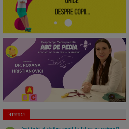
ÎNTREBARI
Voi iubi al doilea copil la fel ca pe primul?