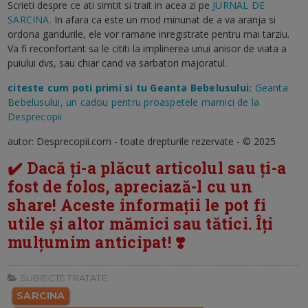
Scrieti despre ce ati simtit si trait in acea zi pe
JURNAL DE
SARCINA.
In afara ca este un mod minunat de a va aranja si
ordona gandurile, ele vor ramane inregistrate pentru mai tarziu.
Va fi reconfortant sa le cititi la implinerea unui anisor de viata a
puiului dvs, sau chiar cand va sarbatori majoratul.
citeste cum poti primi si tu Geanta Bebelusului:
Geanta
Bebelusului, un cadou pentru proaspetele mamici de la
Desprecopii
autor: Desprecopii.com - toate drepturile rezervate - © 2025
✔️ Dacă ți-a plăcut articolul sau ți-a
fost de folos, apreciază-l cu un
share! Aceste informații le pot fi
utile și altor mămici sau tătici. Îți
mulțumim anticipat! ❣️
SUBIECTE TRATATE:
SARCINA