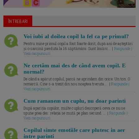
ÎNTREBARI
Voi iubi al doilea copil la fel ca pe primul?
Pentru mine primul copil a fost foarte dorit, după ani de așteptări
și o sarcină pierduta la 16 săptămâni. Sunt însărc... |
Raspunde |
Vezi raspunsuri
Ne certăm mai des de când avem copil. E
normal?
De când a apărut copilul, parcă ne aprindem din orice. Un ton. O
remarcă. Cine s-a trezit din nou noaptea trecuta.... |
Raspunde |
Vezi raspunsuri
Cum ramanem un cuplu, nu doar parinti
După apariția copiilor, multe cupluri descoperă ceva ce nu se
spune prea des: relația se mută pe plan secund. ... |
Raspunde |
Vezi raspunsuri
Copilul simte emotiile care plutesc in aer
intre parinti