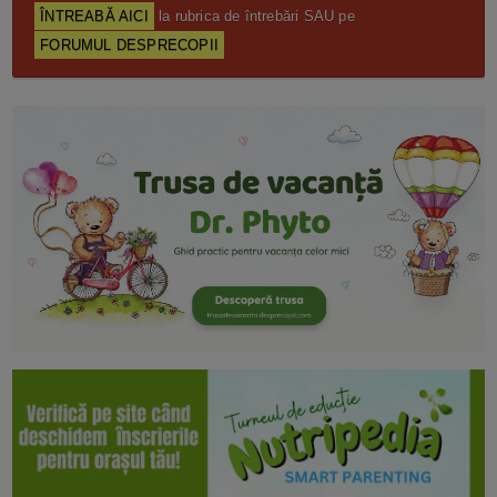
ÎNTREABĂ AICI
la rubrica de întrebări SAU pe
FORUMUL DESPRECOPII