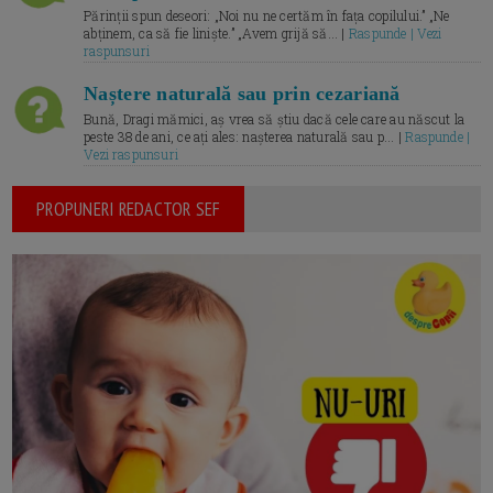
Părinții spun deseori: „Noi nu ne certăm în fața copilului.” „Ne
abținem, ca să fie liniște.” „Avem grijă să... |
Raspunde | Vezi
raspunsuri
Naștere naturală sau prin cezariană
Bună, Dragi mămici, aș vrea să știu dacă cele care au născut la
peste 38 de ani, ce ați ales: nașterea naturală sau p... |
Raspunde |
Vezi raspunsuri
PROPUNERI REDACTOR SEF