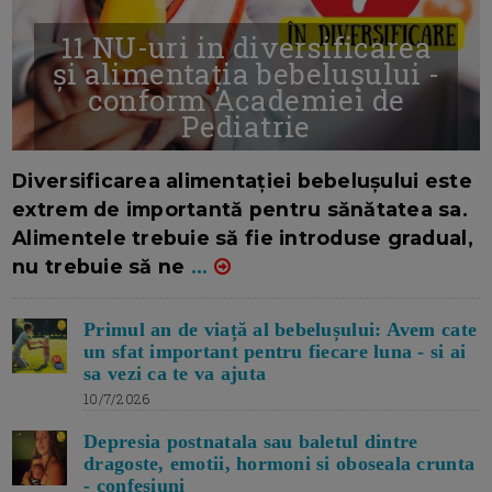
11 NU-uri in diversificarea
și alimentația bebelușului -
conform Academiei de
Pediatrie
16/7/2026
AUTOR: EDITOR DC.
Diversificarea alimentației bebelușului este
extrem de importantă pentru sănătatea sa.
Alimentele trebuie să fie introduse gradual,
nu trebuie să ne
...
Primul an de viață al bebelușului: Avem cate
un sfat important pentru fiecare luna - si ai
sa vezi ca te va ajuta
10/7/2026
Depresia postnatala sau baletul dintre
dragoste, emotii, hormoni si oboseala crunta
- confesiuni