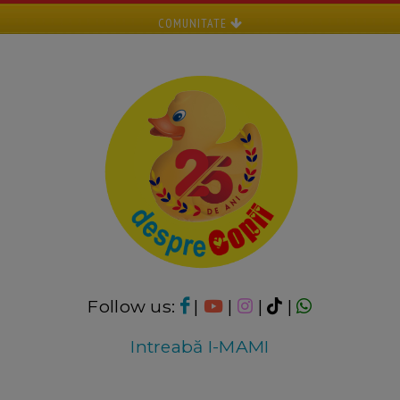
COMUNITATE
Follow us:
|
|
|
|
Intreabă I-MAMI