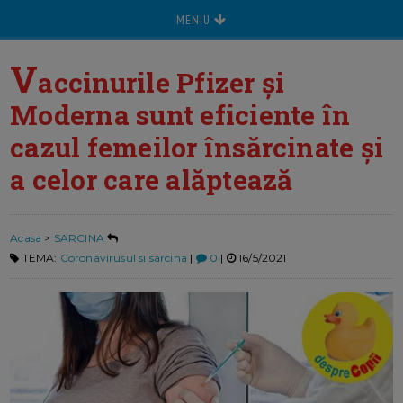
MENIU
V
accinurile Pfizer şi
Moderna sunt eficiente în
cazul femeilor însărcinate şi
a celor care alăptează
Acasa
>
SARCINA
TEMA:
Coronavirusul si sarcina
|
0
|
16/5/2021