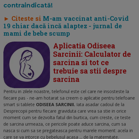
contraindicată!
► Citeste si
M-am vaccinat anti-Covid
19 chiar dacă incă alaptez - jurnal de
mami de bebe scump
Aplicatia Odiseea
Sarcinii: Calculator de
sarcina si tot ce
trebuie sa stii despre
sarcina
Pentru in zilele noastre, telefonul este cel care ne insosteste la
fiecare pas - ne-am hotarat sa creem o aplicatie pentru telefoane
smart si tablete
ODISEEA SARCINII.
Iata asadar cadoul de la
Desprecopii pentru fiecare graviduta care vrea sa stie in orice
moment cum se dezvolta fatul din burtica, cum creste, ce teste
de sarcina urmeaza, ce pericole poate aduce sarcina, cum sa
nasca si cum sa se pregateasca pentru marele moment: acela in
care se va intorce cu bebelusul acasa ... de la maternitate.