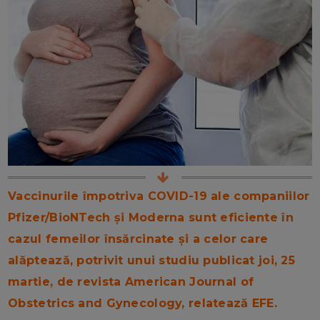
Vaccinurile împotriva COVID-19 ale companiilor
Pfizer/BioNTech şi Moderna sunt eficiente în
cazul femeilor însărcinate şi a celor care
alăptează, potrivit unui studiu publicat joi, 25
martie, de revista American Journal of
Obstetrics and Gynecology, relatează EFE.