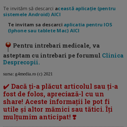
Te invităm să descarci
a
ceastă aplicație (pentru
sistemele Android) AICI
Te invitam sa descarci
aplicatia pentru IOS
(Iphone sau tablete Mac) AICI
Pentru intrebari medicale, va
asteptam cu intrebari pe forumul
Clinica
Desprecopii.
sursa:
g4media.ro
(c) 2021
✔️ Dacă ți-a plăcut articolul sau ți-a
fost de folos, apreciază-l cu un
share! Aceste informații le pot fi
utile și altor mămici sau tătici. Îți
mulțumim anticipat! ❣️