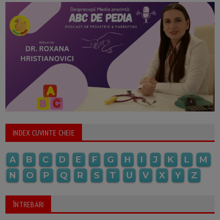
INDEX CUVINTE CHEIE
A
B
C
D
E
F
G
H
I
J
K
L
M
N
O
P
Q
R
S
T
U
V
X
Y
Z
ÎNTREBARI