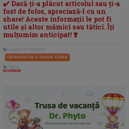
✔️ Dacă ți-a plăcut articolul sau ți-a
fost de folos, apreciază-l cu un
share! Aceste informații le pot fi
utile și altor mămici sau tătici. Îți
mulțumim anticipat! ❣️
SUBIECTE TRATATE:
GRAVIDUTA A DOUA OARA
TEMA:
DIVERSE