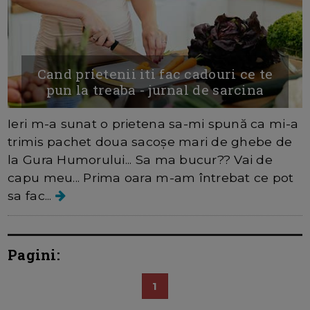
Cand prietenii iti fac cadouri ce te
pun la treaba - jurnal de sarcina
Ieri m-a sunat o prietena sa-mi spună ca mi-a
trimis pachet doua sacoșe mari de ghebe de
la Gura Humorului... Sa ma bucur?? Vai de
capu meu... Prima oara m-am întrebat ce pot
sa fac...
Pagini:
1