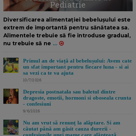
Pediatrie
16/7/2026
AUTOR: EDITOR DC.
Diversificarea alimentației bebelușului este
extrem de importantă pentru sănătatea sa.
Alimentele trebuie să fie introduse gradual,
nu trebuie să ne
...
Primul an de viață al bebelușului: Avem cate
un sfat important pentru fiecare luna - si ai
sa vezi ca te va ajuta
10/7/2026
Depresia postnatala sau baletul dintre
dragoste, emotii, hormoni si oboseala crunta
- confesiuni
9/6/2026
Nu am vrut să renunț la alăptare. Si am
căutat până am găsit cauza durerii -
confesiunile unei mame care alăptează