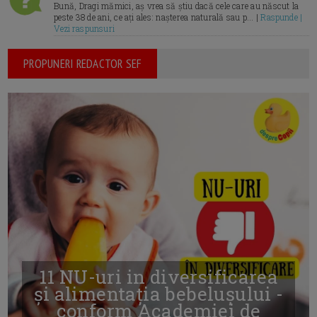
Bună, Dragi mămici, aș vrea să știu dacă cele care au născut la
peste 38 de ani, ce ați ales: nașterea naturală sau p... |
Raspunde |
Vezi raspunsuri
PROPUNERI REDACTOR SEF
11 NU-uri in diversificarea
și alimentația bebelușului -
conform Academiei de