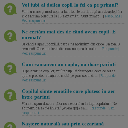
Voi iubi al doilea copil la fel ca pe primul?
Pentru mine primul copil a fost foarte dorit, după ani de așteptări
și o sarcină pierduta la 16 săptămâni. Sunt însărc... |
Raspunde |
Vezi raspunsuri
Ne certăm mai des de când avem copil. E
normal?
De când a apărut copilul, parcă ne aprindem din orice. Un ton. O
remarcă. Cine s-a trezit din nou noaptea trecuta.... |
Raspunde |
Vezi raspunsuri
Cum ramanem un cuplu, nu doar parinti
După apariția copiilor, multe cupluri descoperă ceva ce nu se
spune prea des: relația se mută pe plan secund. ... |
Raspunde |
Vezi raspunsuri
Copilul simte emotiile care plutesc in aer
intre parinti
Părinții spun deseori: „Noi nu ne certăm în fața copilului.” „Ne
abținem, ca să fie liniște.” „Avem grijă să... |
Raspunde | Vezi
raspunsuri
Naștere naturală sau prin cezariană