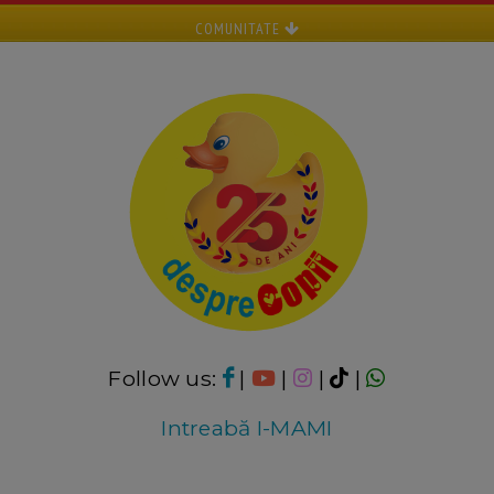
COMUNITATE
Follow us:
|
|
|
|
Intreabă I-MAMI