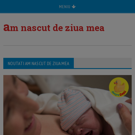
MENIU
a
m nascut de ziua mea
NOUTATI AM NASCUT DE ZIUA MEA