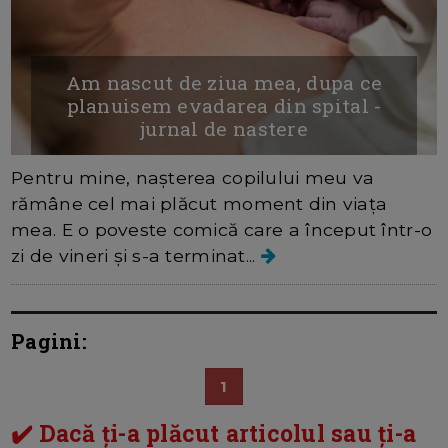
Am nascut de ziua mea, dupa ce
planuisem evadarea din spital -
jurnal de nastere
Pentru mine, nașterea copilului meu va
rămâne cel mai plăcut moment din viața
mea. E o poveste comică care a început într-o
zi de vineri și s-a terminat...
Pagini:
1
✔️ Dacă ți-a plăcut articolul sau ți-a