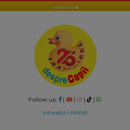
COMUNITATE
Follow us:
|
|
|
|
Intreabă I-MAMI