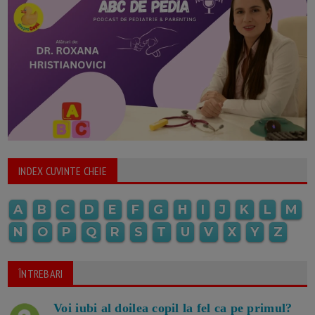
INDEX CUVINTE CHEIE
A
B
C
D
E
F
G
H
I
J
K
L
M
N
O
P
Q
R
S
T
U
V
X
Y
Z
ÎNTREBARI
Voi iubi al doilea copil la fel ca pe primul?