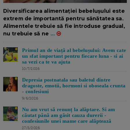
16/7/2026
AUTOR: EDITOR DC.
Diversificarea alimentației bebelușului este
extrem de importantă pentru sănătatea sa.
Alimentele trebuie să fie introduse gradual,
nu trebuie să ne
...
Primul an de viață al bebelușului: Avem cate
un sfat important pentru fiecare luna - si ai
sa vezi ca te va ajuta
10/7/2026
Depresia postnatala sau baletul dintre
dragoste, emotii, hormoni si oboseala crunta
- confesiuni
9/6/2026
Nu am vrut să renunț la alăptare. Si am
căutat până am găsit cauza durerii -
confesiunile unei mame care alăptează
27/3/2026