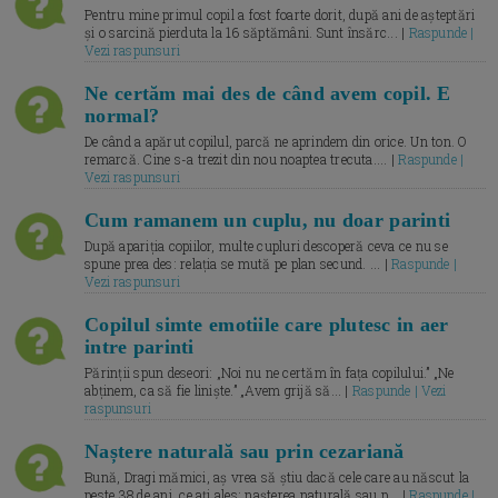
Pentru mine primul copil a fost foarte dorit, după ani de așteptări
și o sarcină pierduta la 16 săptămâni. Sunt însărc... |
Raspunde |
Vezi raspunsuri
Ne certăm mai des de când avem copil. E
normal?
De când a apărut copilul, parcă ne aprindem din orice. Un ton. O
remarcă. Cine s-a trezit din nou noaptea trecuta.... |
Raspunde |
Vezi raspunsuri
Cum ramanem un cuplu, nu doar parinti
După apariția copiilor, multe cupluri descoperă ceva ce nu se
spune prea des: relația se mută pe plan secund. ... |
Raspunde |
Vezi raspunsuri
Copilul simte emotiile care plutesc in aer
intre parinti
Părinții spun deseori: „Noi nu ne certăm în fața copilului.” „Ne
abținem, ca să fie liniște.” „Avem grijă să... |
Raspunde | Vezi
raspunsuri
Naștere naturală sau prin cezariană
Bună, Dragi mămici, aș vrea să știu dacă cele care au născut la
peste 38 de ani, ce ați ales: nașterea naturală sau p... |
Raspunde |