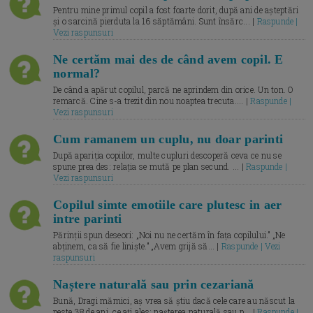
Pentru mine primul copil a fost foarte dorit, după ani de așteptări
și o sarcină pierduta la 16 săptămâni. Sunt însărc... |
Raspunde |
Vezi raspunsuri
Ne certăm mai des de când avem copil. E
normal?
De când a apărut copilul, parcă ne aprindem din orice. Un ton. O
remarcă. Cine s-a trezit din nou noaptea trecuta.... |
Raspunde |
Vezi raspunsuri
Cum ramanem un cuplu, nu doar parinti
După apariția copiilor, multe cupluri descoperă ceva ce nu se
spune prea des: relația se mută pe plan secund. ... |
Raspunde |
Vezi raspunsuri
Copilul simte emotiile care plutesc in aer
intre parinti
Părinții spun deseori: „Noi nu ne certăm în fața copilului.” „Ne
abținem, ca să fie liniște.” „Avem grijă să... |
Raspunde | Vezi
raspunsuri
Naștere naturală sau prin cezariană
Bună, Dragi mămici, aș vrea să știu dacă cele care au născut la
peste 38 de ani, ce ați ales: nașterea naturală sau p... |
Raspunde |