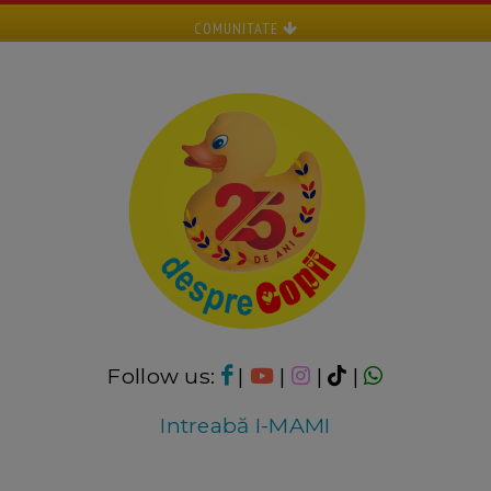
COMUNITATE
Follow us:
|
|
|
|
Intreabă I-MAMI