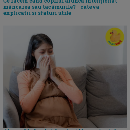
Ce facem când copilul aruncă intenționat
mâncarea sau tacâmurile? - cateva
explicatii si sfaturi utile