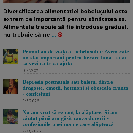
16/7/2026
AUTOR: EDITOR DC.
Diversificarea alimentației bebelușului este
extrem de importantă pentru sănătatea sa.
Alimentele trebuie să fie introduse gradual,
nu trebuie să ne
...
Primul an de viață al bebelușului: Avem cate
un sfat important pentru fiecare luna - si ai
sa vezi ca te va ajuta
10/7/2026
Depresia postnatala sau baletul dintre
dragoste, emotii, hormoni si oboseala crunta
- confesiuni
9/6/2026
Nu am vrut să renunț la alăptare. Si am
căutat până am găsit cauza durerii -
confesiunile unei mame care alăptează
27/3/2026