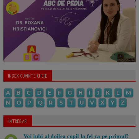
INDEX CUVINTE CHEIE
A
B
C
D
E
F
G
H
I
J
K
L
M
N
O
P
Q
R
S
T
U
V
X
Y
Z
ÎNTREBARI
Voi iubi al doilea copil la fel ca pe primul?