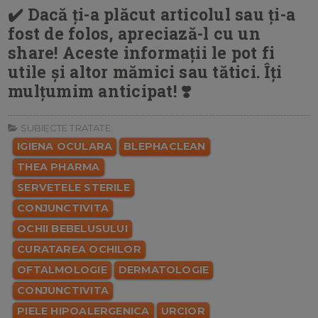
✔️ Dacă ți-a plăcut articolul sau ți-a
fost de folos, apreciază-l cu un
share! Aceste informații le pot fi
utile și altor mămici sau tătici. Îți
mulțumim anticipat! ❣️
SUBIECTE TRATATE:
IGIENA OCULARA
BLEPHACLEAN
THEA PHARMA
SERVETELE STERILE
CONJUNCTIVITA
OCHII BEBELUSULUI
CURATAREA OCHILOR
OFTALMOLOGIE
DERMATOLOGIE
CONJUNCTIVITA
PIELE HIPOALERGENICA
URCIOR