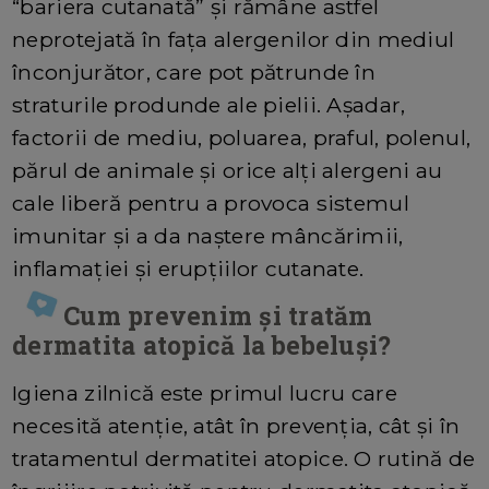
“bariera cutanată” și rămâne astfel
neprotejată în fața alergenilor din mediul
înconjurător, care pot pătrunde în
straturile produnde ale pielii. Așadar,
factorii de mediu, poluarea, praful, polenul,
părul de animale și orice alți alergeni au
cale liberă pentru a provoca sistemul
imunitar și a da naștere mâncărimii,
inflamației și erupțiilor cutanate.
Cum prevenim și tratăm
dermatita atopică la bebeluși?
Igiena zilnică este primul lucru care
necesită atenție, atât în prevenția, cât și în
tratamentul dermatitei atopice. O rutină de