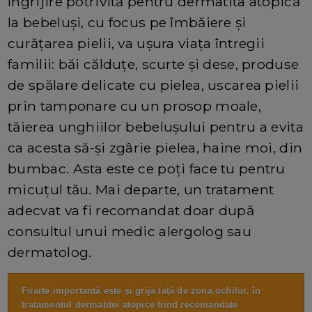
îngrijire potrivită pentru dermatita atopică
la bebeluși, cu focus pe îmbăiere și
curățarea pielii, va ușura viața întregii
familii: băi călduțe, scurte și dese, produse
de spălare delicate cu pielea, uscarea pielii
prin tamponare cu un prosop moale,
tăierea unghiilor bebelușului pentru a evita
ca acesta să-și zgârie pielea, haine moi, din
bumbac. Asta este ce poți face tu pentru
micuțul tău. Mai departe, un tratament
adecvat va fi recomandat doar după
consultul unui medic alergolog sau
dermatolog.
Foarte importantă este și grija față de zona ochilor, în
tratamentul dermatitei atopice fiind recomandate