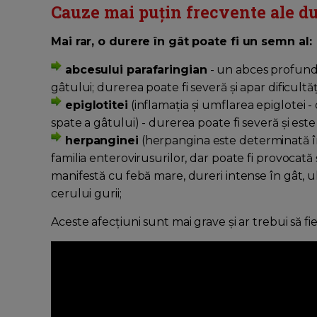
Cauze mai puțin frecvente ale dur
Mai rar, o durere în gât poate fi un semn al:
abcesului parafaringian
- un abces profund,
gâtului; durerea poate fi severă și apar dificultăț
epiglotitei
(inflamația și umflarea epiglotei -
spate a gâtului) - durerea poate fi severă și este po
herpanginei
(herpangina este determinată în
familia enterovirusurilor, dar poate fi provocată 
manifestă cu febă mare, dureri intense în gât, ulc
cerului gurii;
Aceste afecțiuni sunt mai grave și ar trebui să f