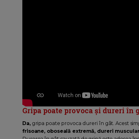
Gripa poate provoca și dureri în 
Da,
gripa poate provoca dureri în gât. Acest si
frisoane, oboseală extremă, dureri musculare
Durerea în gât cauzată de gripă este adesea însoț