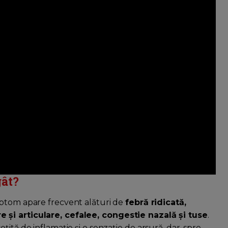
gât?
mptom apare frecvent alături de
febră ridicată,
 și articulare, cefalee, congestie nazală și tuse
.
ită de inflamație și o senzație de arsură, dar, spre