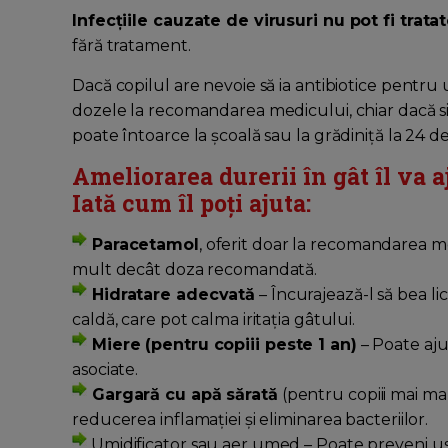
Infecțiile cauzate de virusuri nu pot fi trata
fără tratament.
Dacă copilul are nevoie să ia antibiotice pentru
dozele la recomandarea medicului, chiar dacă s
poate întoarce la școală sau la grădiniță la 24 d
Ameliorarea durerii în gât îl va a
Iată cum îl poți ajuta:
Paracetamol
, oferit doar la recomandarea me
mult decât doza recomandată.
Hidratare adecvată
– Încurajează-l să bea li
caldă, care pot calma iritația gâtului.
Miere (pentru copiii peste 1 an)
– Poate aju
asociate.
Gargară cu apă sărată
(pentru copiii mai mari
reducerea inflamației și eliminarea bacteriilor.
Umidificator sau aer umed – Poate preveni usca