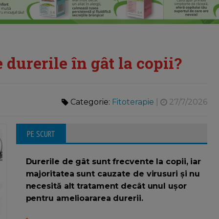
durerile în gât la copii?
Categorie:
Fitoterapie
|
27/7/2026
PE SCURT
Durerile de gât sunt frecvente la copii, iar
majoritatea sunt cauzate de virusuri și nu
necesită alt tratament decât unul ușor
pentru amelioararea durerii.