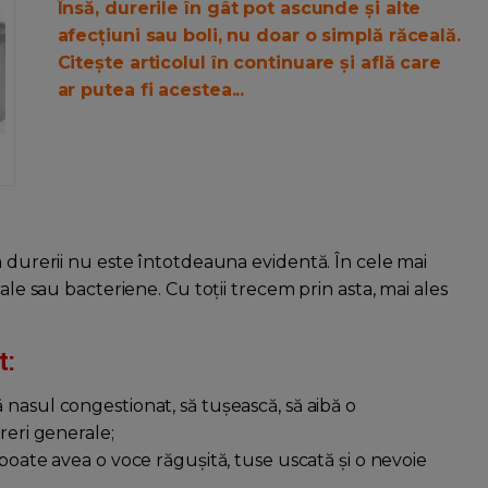
Însă, durerile în gât pot ascunde și alte
afecțiuni sau boli, nu doar o simplă răceală.
Citește articolul în continuare și află care
ar putea fi acestea...
a durerii nu este întotdeauna evidentă. În cele mai
ale sau bacteriene. Cu toții trecem prin asta, mai ales
t:
bă nasul congestionat, să tușească, să aibă o
reri generale;
l poate avea o voce răgușită, tuse uscată și o nevoie