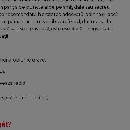
 apariția de puncte albe pe amigdale sau secreții
e recomandată hidratarea adecvată, odihna și, dacă
ecum paracetamolul sau ibuprofenul, dar numai la
tă sau se agravează, este esențială o consultație
ții.
 unei probleme grave.
că:
vează rapid;
spiră (numit stridor);
gât?