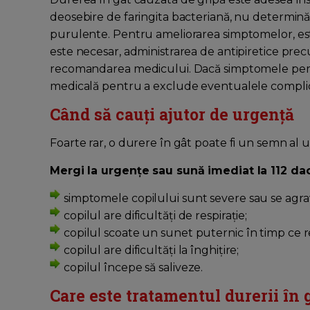
deosebire de faringita bacteriană, nu determină
purulente. Pentru ameliorarea simptomelor, est
este necesar, administrarea de antipiretice pr
recomandarea medicului. Dacă simptomele persis
medicală pentru a exclude eventualele complica
Când să cauți ajutor de urgență
Foarte rar, o durere în gât poate fi un semn al
Mergi la urgențe sau sună imediat la 112 da
simptomele copilului sunt severe sau se agra
copilul are dificultăți de respirație;
copilul scoate un sunet puternic în timp ce re
copilul are dificultăți la înghițire;
copilul începe să saliveze.
Care este tratamentul durerii în 