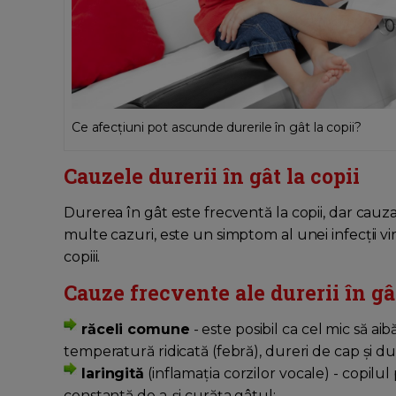
Ce afecțiuni pot ascunde durerile în gât la copii?
Cauzele durerii în gât la copii
Durerea în gât este frecventă la copii, dar cauz
multe cazuri, este un simptom al unei infecții vir
copiii.
Cauze frecvente ale durerii în gâ
răceli comune
- este posibil ca cel mic să ai
temperatură ridicată (febră), dureri de cap și du
laringită
(inflamația corzilor vocale) - copilu
constantă de a-și curăța gâtul;