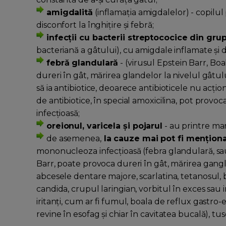
amigdalită
(inflamația amigdalelor) - copilul
disconfort la înghițire și febră;
infecții cu bacterii streptococice din gru
bacteriană a gâtului), cu amigdale inflamate și di
febră glandulară
- (virusul Epstein Barr, B
dureri în gât, mărirea glandelor la nivelul gâtulu
să ia antibiotice, deoarece antibioticele nu acțion
de antibiotice, în special amoxicilina, pot prov
infecțioasă;
oreionul, varicela și pojarul
- au printre man
de asemenea,
la cauze mai pot fi mențion
mononucleoza infecțioasă (febra glandulară, sau
Barr, poate provoca dureri în gât, mărirea ganglio
abcesele dentare majore, scarlatina, tetanosul, bol
candida, crupul laringian, vorbitul în exces sau 
iritanți, cum ar fi fumul, boala de reflux gastro-
revine în esofag și chiar în cavitatea bucală), tus