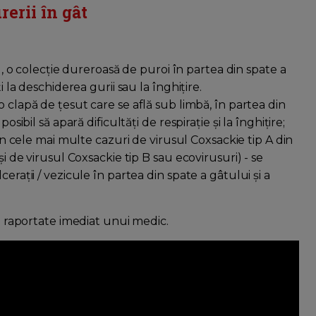
erii în gât
 o colecție dureroasă de puroi în partea din spate a
i la deschiderea gurii sau la înghițire.
 o clapă de țesut care se află sub limbă, în partea din
sibil să apară dificultăți de respirație și la înghițire;
 cele mai multe cazuri de virusul Coxsackie tip A din
și de virusul Coxsackie tip B sau ecovirusuri) - se
erații / vezicule în partea din spate a gâtului și a
ie raportate imediat unui medic.