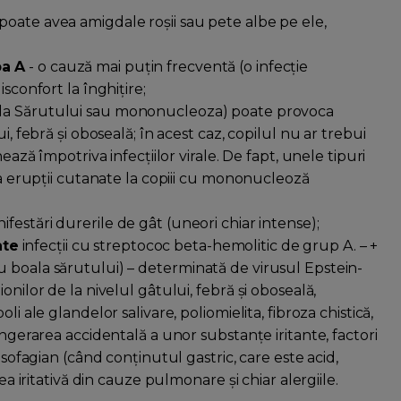
 poate avea amigdale roșii sau pete albe pe ele,
pa A
- o cauză mai puțin frecventă (o infecție
sconfort la înghițire;
oala Sărutului sau mononucleoza) poate provoca
i, febră și oboseală; în acest caz, copilul nu ar trebui
ează împotriva infecțiilor virale. De fapt, unele tipuri
oca erupții cutanate la copiii cu mononucleoză
ifestări durerile de gât (uneori chiar intense);
ate
infecții cu streptococ beta-hemolitic de grup A. – +
 boala sărutului) – determinată de virusul Epstein-
nilor de la nivelul gâtului, febră și oboseală,
i ale glandelor salivare, poliomielita, fibroza chistică,
ingerarea accidentală a unor substanțe iritante, factori
esofagian (când conținutul gastric, care este acid,
ea iritativă din cauze pulmonare și chiar alergiile.