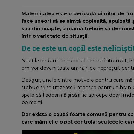
Maternitatea este o perioadă uimitor de fru
face uneori să se simtă copleșită, epuizată ș
sau din noapte, o mamă trebuie să demonstrez
într-o varietate de situații.
De ce este un copil este neliniști
Nopțile nedormite, somnul mereu întrerupt, lista 
om, vor deveni toate amintiri de neprețuit pent
Desigur, unele dintre motivele pentru care mă
trebuie să se trezească noaptea pentru a hrăni cop
spele, să-l adoarmă și să îi fie aproape doar fiin
pe mami.
Dar există o cauză foarte comună pentru care
care mămicile o pot controla: scutecele car