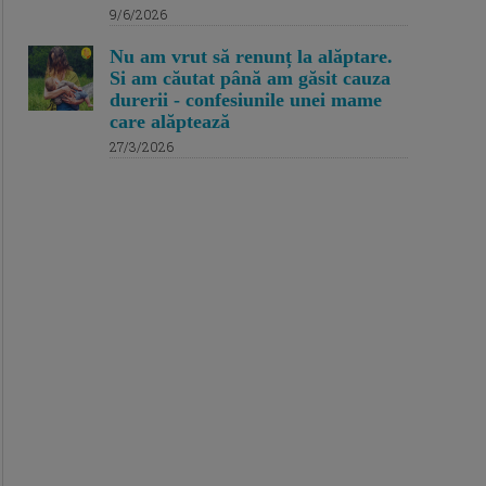
9/6/2026
Nu am vrut să renunț la alăptare.
Si am căutat până am găsit cauza
durerii - confesiunile unei mame
care alăptează
27/3/2026