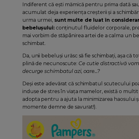
Indiferent că ești mămică pentru prima dată sau 
acumulat deja experiența creșterii și a schimbăr
urma urmei,
sunt multe de luat în considera
bebelușului:
conținutul fluidelor corporale, pre
mai vorbim de stăpânirea artei de a calma un be
schimbat.
Da, unii bebeluși urăsc să fie schimbați, așa că t
plină de necunoscute:
Ce cutie distractivă vom
decurge schimbatul azi, oare...?
Deși este adevărat că schimbatul scutecului p
induse de stres în viața mamelor, există o multit
adopta pentru a ajuta la minimizarea haosului 
momente demne de savurat!).