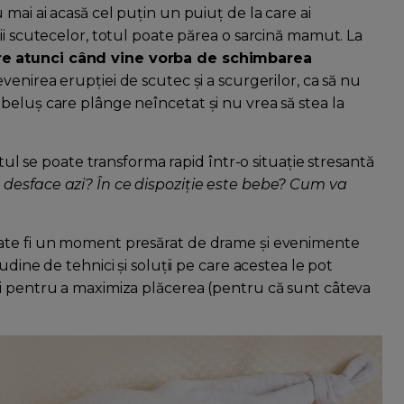
mai ai acasă cel puțin un puiuț de la care ai
ii scutecelor, totul poate părea o sarcină mamut. La
re atunci când vine vorba de schimbarea
venirea erupției de scutec și a scurgerilor, ca să nu
beluș care plânge neîncetat și nu vrea să stea la
otul se poate transforma rapid într-o situație stresantă
 desface azi? În ce dispoziție este bebe? Cum va
oate fi un moment presărat de drame și evenimente
udine de tehnici și soluții pe care acestea le pot
și pentru a maximiza plăcerea (pentru că sunt câteva