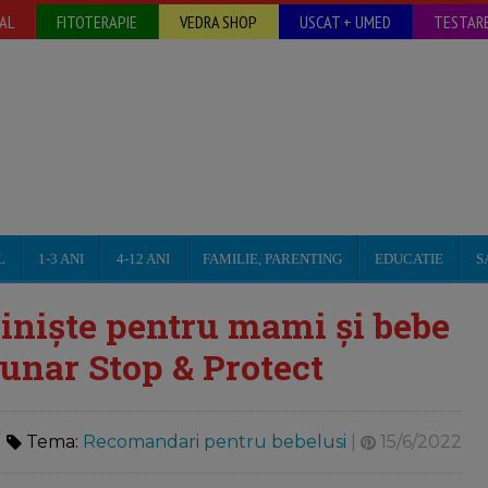
AL
FITOTERAPIE
VEDRA SHOP
USCAT + UMED
TESTARE
L
1-3 ANI
4-12 ANI
FAMILIE, PARENTING
EDUCATIE
S
iniște pentru mami și bebe
unar Stop & Protect
Tema:
Recomandari pentru bebelusi
|
15/6/2022