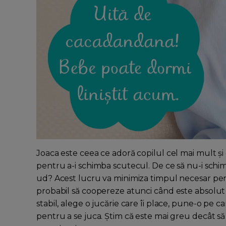
Joaca este ceea ce adoră copilul cel mai mult și d
pentru a-i schimba scutecul. De ce să nu-i schim
ud? Acest lucru va minimiza timpul necesar pentr
probabil să coopereze atunci când este absolut 
stabil, alege o jucărie care îi place, pune-o pe c
pentru a se juca. Știm că este mai greu decât să 