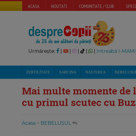
ACASA
NOUTATI
COMUNITATE / CLUB
SPECI
Urmărește:
|
|
|
|
|
Intreabă I-MAMI
FERTILITATE
SARCINA
NASTEREA
BEBELUSU
Mai multe momente de l
cu primul scutec cu Buz
Acasa
>
BEBELUSUL