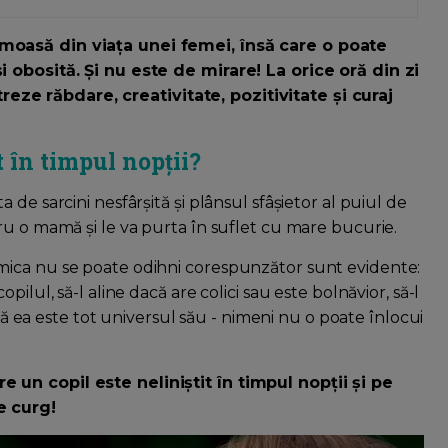
moasă din viața unei femei, însă care o poate
i obosită. Și nu este de mirare! La orice oră din zi
e răbdare, creativitate, pozitivitate și curaj
t în timpul nopții?
de sarcini nesfârșită și plânsul sfâșietor al puiul de
ru o mamă și le va purta în suflet cu mare bucurie.
mica nu se poate odihni corespunzător sunt evidente:
ilul, să-l aline dacă are colici sau este bolnăvior, să-l
dcă ea este tot universul său - nimeni nu o poate înlocui
 un copil este neliniștit în timpul nopții și pe
e curg!