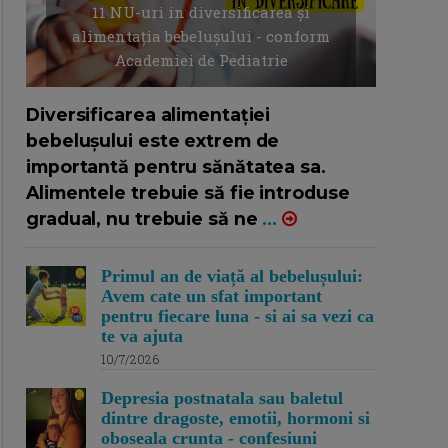
11 NU-uri in diversificarea și
alimentația bebelușului - conform
Academiei de Pediatrie
16/7/2026
AUTOR: EDITOR DC.
Diversificarea alimentației
bebelușului este extrem de
importantă pentru sănătatea sa.
Alimentele trebuie să fie introduse
gradual, nu trebuie să ne
...
Primul an de viață al bebelușului:
Avem cate un sfat important
pentru fiecare luna - si ai sa vezi ca
te va ajuta
10/7/2026
Depresia postnatala sau baletul
dintre dragoste, emotii, hormoni si
oboseala crunta - confesiuni