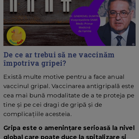
De ce ar trebui să ne vaccinăm
împotriva gripei?
Există multe motive pentru a face anual
vaccinul gripal. Vaccinarea antigripală este
cea mai bună modalitate de a te proteja pe
tine și pe cei dragi de gripă și de
complicațiile acesteia.
Gripa este o amenințare serioasă la nivel
global care poate duce la spitalizare și