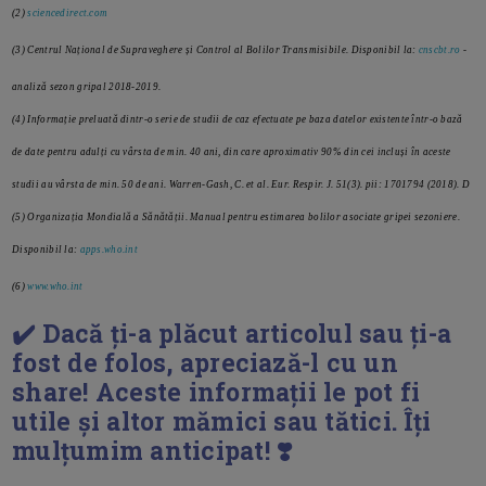
(2)
sciencedirect.com
(3) Centrul Național de Supraveghere și Control al Bolilor Transmisibile. Disponibil la:
cnscbt.ro
-
analiză sezon gripal 2018-2019.
(4) Informație preluată dintr-o serie de studii de caz efectuate pe baza datelor existente într-o bază
de date pentru adulți cu vârsta de min. 40 ani, din care aproximativ 90% din cei incluși în aceste
studii au vârsta de min. 50 de ani. Warren-Gash, C. et al. Eur. Respir. J. 51(3). pii: 1701794 (2018). D
(5) Organizația Mondială a Sănătății. Manual pentru estimarea bolilor asociate gripei sezoniere.
Disponibil la:
apps.who.int
(6)
www.who.int
✔️ Dacă ți-a plăcut articolul sau ți-a
fost de folos, apreciază-l cu un
share! Aceste informații le pot fi
utile și altor mămici sau tătici. Îți
mulțumim anticipat! ❣️