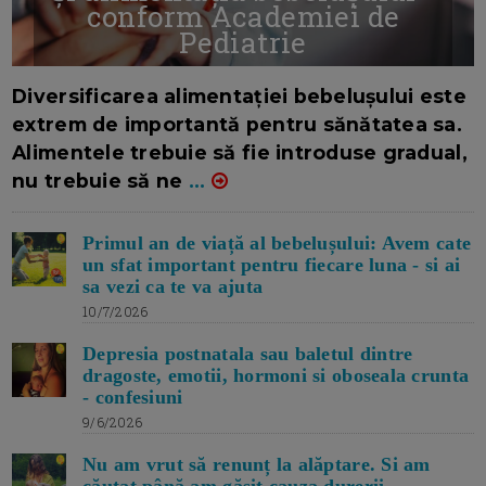
conform Academiei de
Pediatrie
16/7/2026
AUTOR: EDITOR DC.
Diversificarea alimentației bebelușului este
extrem de importantă pentru sănătatea sa.
Alimentele trebuie să fie introduse gradual,
nu trebuie să ne
...
Primul an de viață al bebelușului: Avem cate
un sfat important pentru fiecare luna - si ai
sa vezi ca te va ajuta
10/7/2026
Depresia postnatala sau baletul dintre
dragoste, emotii, hormoni si oboseala crunta
- confesiuni
9/6/2026
Nu am vrut să renunț la alăptare. Si am