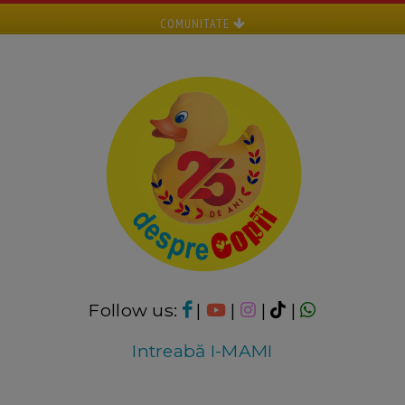
COMUNITATE
Follow us:
|
|
|
|
Intreabă I-MAMI