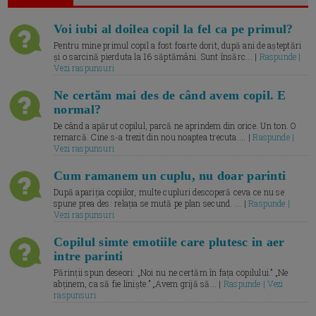
Voi iubi al doilea copil la fel ca pe primul?
Pentru mine primul copil a fost foarte dorit, după ani de așteptări
și o sarcină pierduta la 16 săptămâni. Sunt însărc... |
Raspunde |
Vezi raspunsuri
Ne certăm mai des de când avem copil. E
normal?
De când a apărut copilul, parcă ne aprindem din orice. Un ton. O
remarcă. Cine s-a trezit din nou noaptea trecuta.... |
Raspunde |
Vezi raspunsuri
Cum ramanem un cuplu, nu doar parinti
După apariția copiilor, multe cupluri descoperă ceva ce nu se
spune prea des: relația se mută pe plan secund. ... |
Raspunde |
Vezi raspunsuri
Copilul simte emotiile care plutesc in aer
intre parinti
Părinții spun deseori: „Noi nu ne certăm în fața copilului.” „Ne
abținem, ca să fie liniște.” „Avem grijă să... |
Raspunde | Vezi
raspunsuri