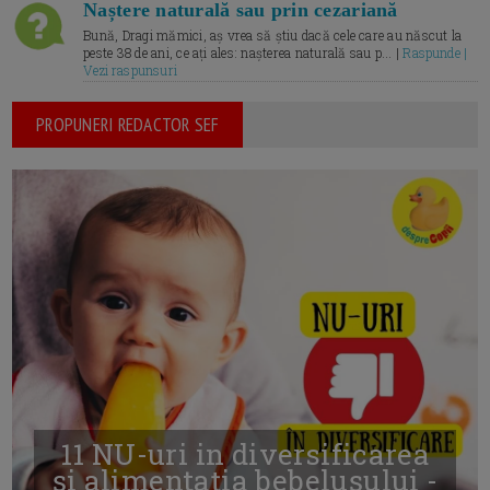
Naștere naturală sau prin cezariană
Bună, Dragi mămici, aș vrea să știu dacă cele care au născut la
peste 38 de ani, ce ați ales: nașterea naturală sau p... |
Raspunde |
Vezi raspunsuri
PROPUNERI REDACTOR SEF
11 NU-uri in diversificarea
și alimentația bebelușului -