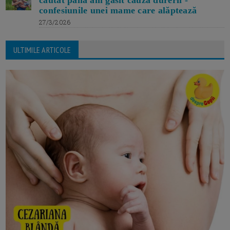
căutat până am găsit cauza durerii -
confesiunile unei mame care alăptează
27/3/2026
ULTIMILE ARTICOLE