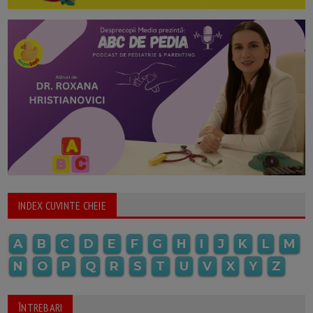
INDEX CUVINTE CHEIE
A
B
C
D
E
F
G
H
I
J
K
L
M
N
O
P
Q
R
S
T
U
V
X
Y
Z
ÎNTREBARI