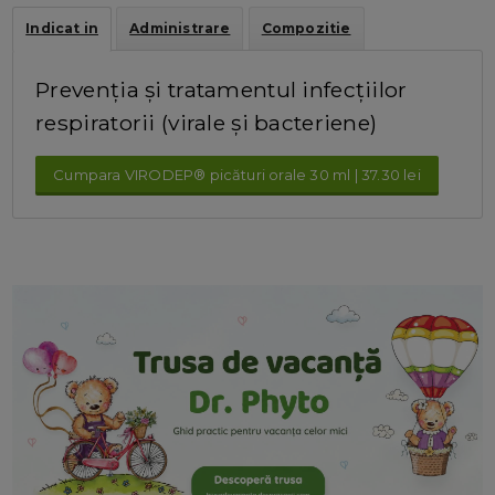
Indicat in
Administrare
Compozitie
Prevenția și tratamentul infecțiilor
respiratorii (virale și bacteriene)
Cumpara VIRODEP® picături orale 30 ml | 37.30 lei