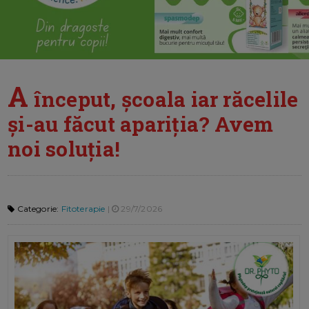
A
început, școala iar răcelile
și-au făcut apariția? Avem
noi soluția!
Categorie:
Fitoterapie
|
29/7/2026