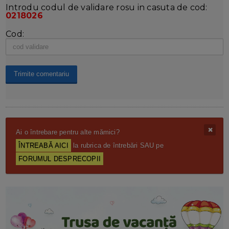
Introdu codul de validare rosu in casuta de cod:
0218026
Cod:
Ai o întrebare pentru alte mămici?
ÎNTREABĂ AICI
la rubrica de întrebări SAU pe
FORUMUL DESPRECOPII