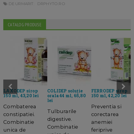
DE URMARIT:
DRPHYTO.RO
CATALOG PRODUSE
LAXODEP sirop
COLIDEP soluție
FERRODEP sirop
150 ml, 43,20 lei
orala 44 ml, 65,80
150 ml, 42,20 lei
lei
Combaterea
Preventia si
Tulburarile
constipatiei.
corectarea
digestive.
Combinatie
anemiei
Combinatie
unica de
feriprive