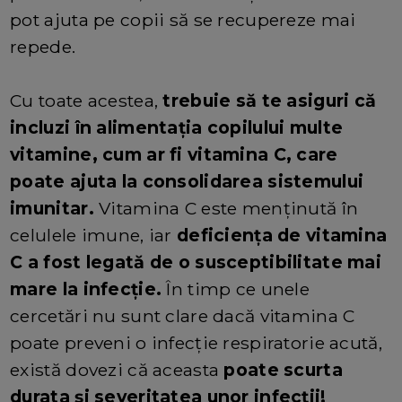
pot ajuta pe copii să se recupereze mai
repede.
Cu toate acestea,
trebuie să te asiguri că
incluzi în alimentația copilului multe
vitamine, cum ar fi vitamina C, care
poate ajuta la consolidarea sistemului
imunitar.
Vitamina C este menținută în
celulele imune, iar
deficiența de vitamina
C a fost legată de o susceptibilitate mai
mare la infecție.
În timp ce unele
cercetări nu sunt clare dacă vitamina C
poate preveni o infecție respiratorie acută,
există dovezi că aceasta
poate scurta
durata și severitatea unor infecții!