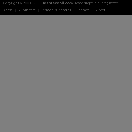
Copyright © 2000 - 2019
Desprecopii.com
. Toate drepturile inregistrate.
Acasa
Publicitate
Termeni si conditii
Contact
Suport