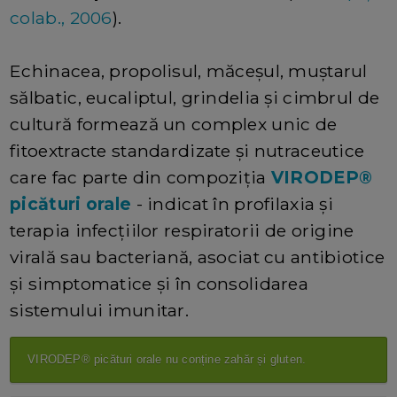
colab., 2006
).
Echinacea, propolisul, măceșul, muștarul
sălbatic, eucaliptul, grindelia și cimbrul de
cultură formează un complex unic de
fitoextracte standardizate și nutraceutice
care fac parte din compoziția
VIRODEP®
picături orale
- indicat în profilaxia și
terapia infecțiilor respiratorii de origine
virală sau bacteriană, asociat cu antibiotice
și simptomatice și în consolidarea
sistemului imunitar.
VIRODEP® picături orale nu conține zahăr și gluten.