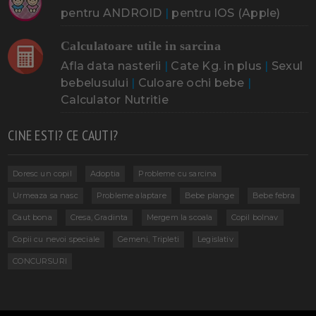
pentru ANDROID
|
pentru IOS (Apple)
Calculatoare utile in sarcina
Afla data nasterii
|
Cate Kg. in plus
|
Sexul
bebelusului
|
Culoare ochi bebe
|
Calculator Nutritie
CINE ESTI? CE CAUTI?
Doresc un copil
Adoptia
Probleme cu sarcina
Urmeaza sa nasc
Probleme alaptare
Bebe plange
Bebe febra
Caut bona
Cresa, Gradinta
Mergem la scoala
Copil bolnav
Copii cu nevoi speciale
Gemeni, Tripleti
Legislativ
CONCURSURI